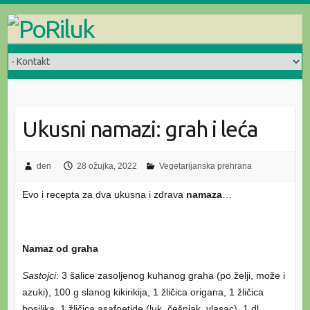
Skip
to
content
Ukusni namazi: grah i leća
den
28 ožujka, 2022
Vegetarijanska prehrana
Evo i recepta za dva ukusna i zdrava
namaza
…
Namaz od graha
Sastojci
: 3 šalice zasoljenog kuhanog graha (po želji, može i
azuki), 100 g slanog kikirikija, 1 žličica origana, 1 žličica
bosiljka, 1 žličica asafoetide (luk, češnjak, vlasac), 1 dl