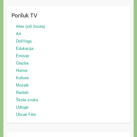
Poriluk TV
Alter (stil života)
Art
DoliYoga
Edukacija
Emisije
Glazba
Humor
Kultura
Mozaik
Rariteti
Škola zvuka
Udruge
Uhvati Film