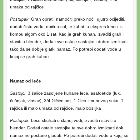
umaka od rajčice
Postupak
: Grah oprati, namočiti preko noći, ujutro ocijediti,
dodati čistu vodu, običnu sol, te kuhati u ekspres loncu s
kombu algom oko 1 sat. Kad je grah kuhan, izvaditi grah i
staviti u blender, dodati sve ostale sastojke i dobro izmiksati
tako da se dobije glatki namaz. Po potrebi dodati vode u
kojoj se grah kuhao.
Namaz od leće
Sastojci
: 3 šalice zasoljene kuhane leće, asafoetida (luk,
češnjak, vlasac), 3/4 žličice soli, 1 žlica limunovog soka, 1
rajčica ili malo umaka od rajčice, malo bosiljka
Postupak:
Leću skuhati u slanoj vodi, izvaditi i staviti u
blender. Dodati ostale sastojke te sve dobro izmiksati dok
namaz ne postane gladak. Po potrebi dodati vode u kojoj se