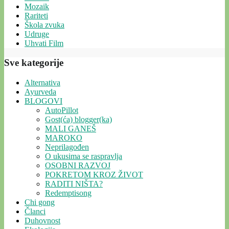
Mozaik
Rariteti
Škola zvuka
Udruge
Uhvati Film
Sve kategorije
Alternativa
Ayurveda
BLOGOVI
AutoPillot
Gost(ća) blogger(ka)
MALI GANEŠ
MAROKO
Neprilagođen
O ukusima se raspravlja
OSOBNI RAZVOJ
POKRETOM KROZ ŽIVOT
RADITI NIŠTA?
Redemptisong
Chi gong
Članci
Duhovnost