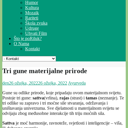
Humor
Kultura
Mozaik
Rariteti
Škola zvuka
Udruge
Uhvati Film
Što je poRiluk?
O Nama
Kontakt
Tri gune materijalne prirode
den
26 ožujka, 2022
26 ožujka, 2022
Ayurveda
Gune su odlike prirode, koje pripadaju ovom materijalnom svijetu.
Postoje tri gune:
sattva
(vrlina),
rajas
(strast) i
tamas
(neznanje). Te
tri odlike su zapravo i tri moćne sile stvaranja, održavanja i
uništavanja univerzuma. Sve djelatnosti u materijalnom svijetu se
odvijaju zbog međusobne interakcije tih triju moćnih sila.
Sattva
je moć harmonije, ravnoteže, svjetlosti i inteligencije – viša,