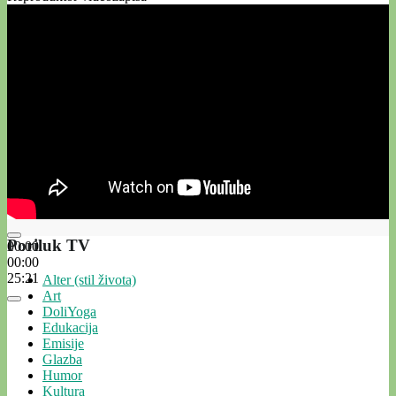
Poriluk TV
00:00
00:00
25:21
Alter (stil života)
Art
DoliYoga
Edukacija
Emisije
Glazba
Humor
Kultura