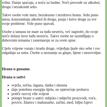
vrlini. Danju spavaju, a noću su budne. Noći provode uz alkohol,
drogu i nezakoniti seks.
Takve osobe vole staru, bezukusnu i nezdravu hranu. Jedu puno
mesa, konzumiraju alkohol ili drogu, psuju i krive druge za sve
svoje probleme. Vole puno spavati.
Osobe u tamasu ne mare za tuđu nesreću, već naprotiv, do svoje
sreće dolaze kroz tuđu nesreću. Takve osobe ne razmišljaju o
duhovnim temama i zanemaruju se za svete spise.
Cijelo vrijeme varaju i kradu druge, vrijeđaju ljude oko sebe i sve
odgađaju za sutra. Osobe u neznanju su glupe, lijene i mrzovoljne.
Hrana u gunama
Hrana u sattvi
svježa, sočna, lagana, slatka i ukusna
daje potrebnu energiju tijelu, ne opterećuje probavu
potiče razvoj više svijesti
primjer hrane u sattvi: mlijeko i mliječni proizvodi, voće,
povrće, žitarice i mahunarke, začini, med, biljni čajevi