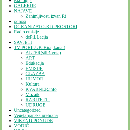
Ekologija
GALERIJE
NAJAVE
Zanimljivosti izvan Ri
odnosi
OGRANIZATO-RI i PROSTORI
Radio emisije
dePiLLacija
SAVJETI
TV PORILUK-Biraj kanal!
ALTER(stil života)
ART
Edukacija
EMISIJE
GLAZBA
HUMOR
Kultura
KVARNER.info
Mozaik
RARITETI !
UDRUGE
Uncategorized
Vegetarijanska prehrana
VIKEND PONUDE
VODIČ