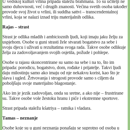
U vedskoj kulturi vrlina pripada staležu brahmana. To su učitelji ne
samo duhovnosti, već i drugih znanosti. Većina svetih osoba također
provode svoj život u vrlini, ili suddha sattvi – transcendentalnoj
vrlini, koja se nalazi iznad triju materijalnih odlika.
Rajas – strast
Strast je odlika mladih i ambicioznih ljudi, koji imaju jaku želju za
uspjehom. Osobe u guni strasti žele stvarati bogatstvo za sebe i
svoju djecu i uživati u rezultatima svoga rada. Takve osobe odlikuje
želja za zadovoljavanjem svojih osjetila, požude i pohlepe.
Osobe u rajasu skoncentrirane su samo na sebe i na to, što im
pripada: porodicu, bogatstvo, dom, rođake i prijatelje. Takvi ljudi
daju milostinju samo ako imaju od nje nekakvu korist, kao što je
slava i ugled. Žrtvovanja i strogosti provode samo s ciljem da
poboljšaju svoje materijalno blagostanje.
Ako im je jezik zadovoljan, onda su sretne, a ako nije – frustrirane
su. Takve osobe vole žestoku hranu i piće i ekstremne sportove.
Strast pripada staležu kśatriya – ratnika i vladara.
Tamas – neznanje
Osobe koje su u guni neznanja ponašaju se suprotno od osoba u