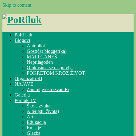
Skip to content
PoRiLuk
Blogovi
Autopilot
Gost(ća) blogger(ka)
MALI GANEŠ
Neprilagođen
O ukusima se raspravlja
POKRETOM KROZ ŽIVOT
Organizato-RI
NAJAVE
Zanimljivosti izvan Ri
Galerija
Poriluk TV
Škola zvuka
Alter (stil života)
Art
Edukacija
Emisije
Glazba