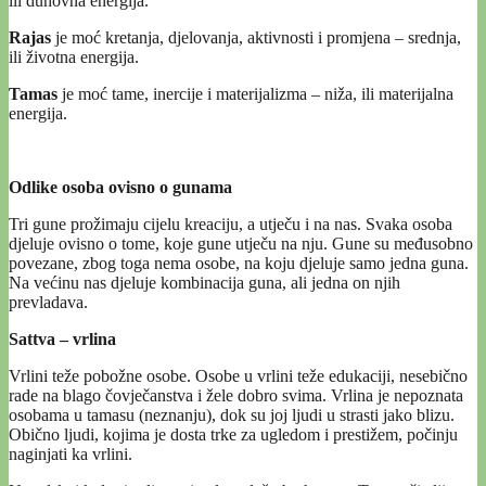
ili duhovna energija.
Rajas
je moć kretanja, djelovanja, aktivnosti i promjena – srednja,
ili životna energija.
Tamas
je moć tame, inercije i materijalizma – niža, ili materijalna
energija.
Odlike osoba ovisno o gunama
Tri gune prožimaju cijelu kreaciju, a utječu i na nas. Svaka osoba
djeluje ovisno o tome, koje gune utječu na nju. Gune su međusobno
povezane, zbog toga nema osobe, na koju djeluje samo jedna guna.
Na većinu nas djeluje kombinacija guna, ali jedna on njih
prevladava.
Sattva – vrlina
Vrlini teže pobožne osobe. Osobe u vrlini teže edukaciji, nesebično
rade na blago čovječanstva i žele dobro svima. Vrlina je nepoznata
osobama u tamasu (neznanju), dok su joj ljudi u strasti jako blizu.
Obično ljudi, kojima je dosta trke za ugledom i prestižem, počinju
naginjati ka vrlini.