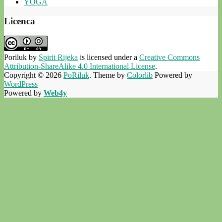
YOGA
Licenca
Poriluk
by
Spirit Rijeka
is licensed under a
Creative Commons
Attribution-ShareAlike 4.0 International License
.
Copyright © 2026
PoRiluk
. Theme by
Colorlib
Powered by
WordPress
Powered by
Web4y