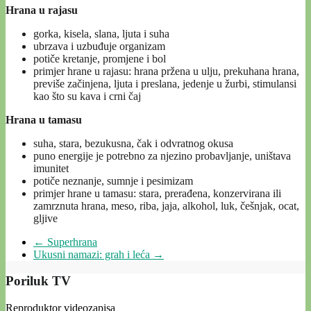
Hrana u rajasu
gorka, kisela, slana, ljuta i suha
ubrzava i uzbuđuje organizam
potiče kretanje, promjene i bol
primjer hrane u rajasu: hrana pržena u ulju, prekuhana hrana,
previše začinjena, ljuta i preslana, jedenje u žurbi, stimulansi
kao što su kava i crni čaj
Hrana u tamasu
suha, stara, bezukusna, čak i odvratnog okusa
puno energije je potrebno za njezino probavljanje, uništava
imunitet
potiče neznanje, sumnje i pesimizam
primjer hrane u tamasu: stara, prerađena, konzervirana ili
zamrznuta hrana, meso, riba, jaja, alkohol, luk, češnjak, ocat,
gljive
←
Superhrana
Ukusni namazi: grah i leća
→
Poriluk TV
Reproduktor videozapisa