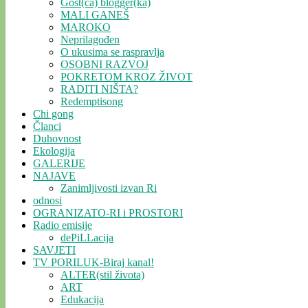
Gost(ća) blogger(ka)
MALI GANEŠ
MAROKO
Neprilagođen
O ukusima se raspravlja
OSOBNI RAZVOJ
POKRETOM KROZ ŽIVOT
RADITI NIŠTA?
Redemptisong
Chi gong
Članci
Duhovnost
Ekologija
GALERIJE
NAJAVE
Zanimljivosti izvan Ri
odnosi
OGRANIZATO-RI i PROSTORI
Radio emisije
dePiLLacija
SAVJETI
TV PORILUK-Biraj kanal!
ALTER(stil života)
ART
Edukacija