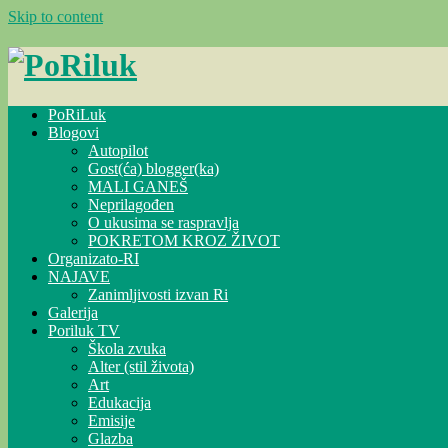
Skip to content
PoRiLuk
Blogovi
Autopilot
Gost(ća) blogger(ka)
MALI GANEŠ
Neprilagođen
O ukusima se raspravlja
POKRETOM KROZ ŽIVOT
Organizato-RI
NAJAVE
Zanimljivosti izvan Ri
Galerija
Poriluk TV
Škola zvuka
Alter (stil života)
Art
Edukacija
Emisije
Glazba