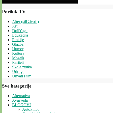
Poriluk TV
Alter (stil života)
Art
DoliYoga
Edukacija
Emisije
Glazba
Humor
Kultura
Mozaik
Rariteti
Škola zvuka
Udruge
Uhvati Film
Sve kategorije
Alternativa
Ayurveda
BLOGOVI
AutoPillot