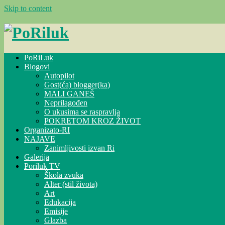
Skip to content
PoRiLuk
Blogovi
Autopilot
Gost(ća) blogger(ka)
MALI GANEŠ
Neprilagođen
O ukusima se raspravlja
POKRETOM KROZ ŽIVOT
Organizato-RI
NAJAVE
Zanimljivosti izvan Ri
Galerija
Poriluk TV
Škola zvuka
Alter (stil života)
Art
Edukacija
Emisije
Glazba