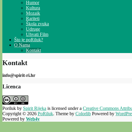
Humor
Kultura
Mozaik
Rariteti
Škola zvuka
Udruge
Uhvati Film
Što je poRiluk?
O Nama
Kontakt
Kontakt
info@spirit-ri.hr
Licenca
Poriluk
by
Spirit Rijeka
is licensed under a
Creative Commons Attribut
Copyright © 2026
PoRiluk
. Theme by
Colorlib
Powered by
WordPre
Powered by
Web4y