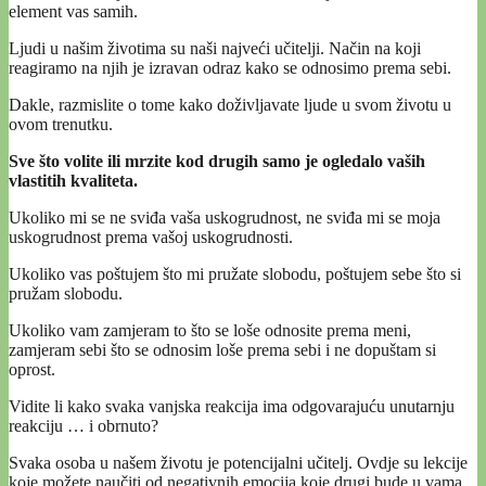
element vas samih.
Ljudi u našim životima su naši najveći učitelji. Način na koji
reagiramo na njih je izravan odraz kako se odnosimo prema sebi.
Dakle, razmislite o tome kako doživljavate ljude u svom životu u
ovom trenutku.
Sve što volite ili mrzite kod drugih samo je ogledalo vaših
vlastitih kvaliteta.
Ukoliko mi se ne sviđa vaša uskogrudnost, ne sviđa mi se moja
uskogrudnost prema vašoj uskogrudnosti.
Ukoliko vas poštujem što mi pružate slobodu, poštujem sebe što si
pružam slobodu.
Ukoliko vam zamjeram to što se loše odnosite prema meni,
zamjeram sebi što se odnosim loše prema sebi i ne dopuštam si
oprost.
Vidite li kako svaka vanjska reakcija ima odgovarajuću unutarnju
reakciju … i obrnuto?
Svaka osoba u našem životu je potencijalni učitelj. Ovdje su lekcije
koje možete naučiti od negativnih emocija koje drugi bude u vama.