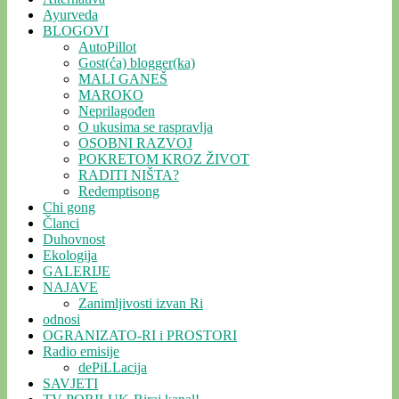
Ayurveda
BLOGOVI
AutoPillot
Gost(ća) blogger(ka)
MALI GANEŠ
MAROKO
Neprilagođen
O ukusima se raspravlja
OSOBNI RAZVOJ
POKRETOM KROZ ŽIVOT
RADITI NIŠTA?
Redemptisong
Chi gong
Članci
Duhovnost
Ekologija
GALERIJE
NAJAVE
Zanimljivosti izvan Ri
odnosi
OGRANIZATO-RI i PROSTORI
Radio emisije
dePiLLacija
SAVJETI