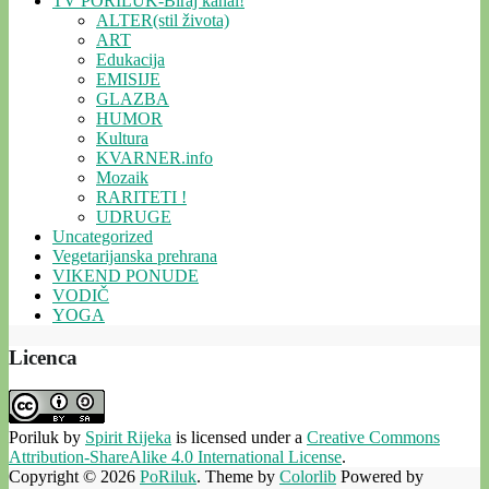
TV PORILUK-Biraj kanal!
ALTER(stil života)
ART
Edukacija
EMISIJE
GLAZBA
HUMOR
Kultura
KVARNER.info
Mozaik
RARITETI !
UDRUGE
Uncategorized
Vegetarijanska prehrana
VIKEND PONUDE
VODIČ
YOGA
Licenca
Poriluk
by
Spirit Rijeka
is licensed under a
Creative Commons
Attribution-ShareAlike 4.0 International License
.
Copyright © 2026
PoRiluk
. Theme by
Colorlib
Powered by