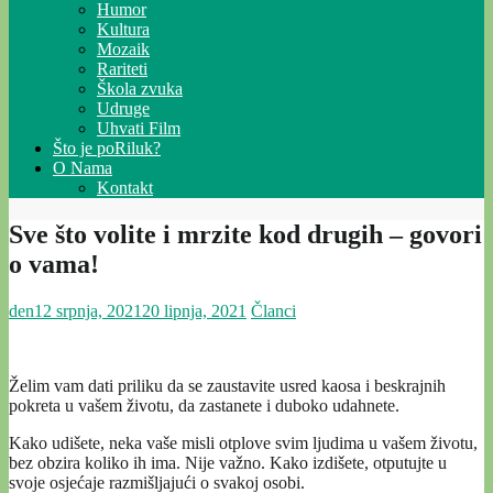
Humor
Kultura
Mozaik
Rariteti
Škola zvuka
Udruge
Uhvati Film
Što je poRiluk?
O Nama
Kontakt
Sve što volite i mrzite kod drugih – govori
o vama!
den
12 srpnja, 2021
20 lipnja, 2021
Članci
Želim vam dati priliku da se zaustavite usred kaosa i beskrajnih
pokreta u vašem životu, da zastanete i duboko udahnete.
Kako udišete, neka vaše misli otplove svim ljudima u vašem životu,
bez obzira koliko ih ima. Nije važno. Kako izdišete, otputujte u
svoje osjećaje razmišljajući o svakoj osobi.