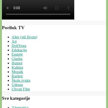
Poriluk TV
Alter (stil života)
Art
DoliYoga
Edukacija
Emisije
Glazba
Humor
Kultura
Mozaik
Rariteti
Škola zvuka
Udruge
Uhvati Film
Sve kategorije
Alternativa