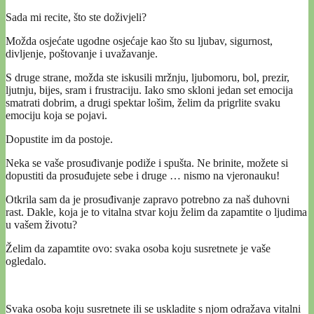
Sada mi recite, što ste doživjeli?
Možda osjećate ugodne osjećaje kao što su ljubav, sigurnost,
divljenje, poštovanje i uvažavanje.
S druge strane, možda ste iskusili mržnju, ljubomoru, bol, prezir,
ljutnju, bijes, sram i frustraciju. Iako smo skloni jedan set emocija
smatrati dobrim, a drugi spektar lošim, želim da prigrlite svaku
emociju koja se pojavi.
Dopustite im da postoje.
Neka se vaše prosuđivanje podiže i spušta. Ne brinite, možete si
dopustiti da prosuđujete sebe i druge … nismo na vjeronauku!
Otkrila sam da je prosuđivanje zapravo potrebno za naš duhovni
rast. Dakle, koja je to vitalna stvar koju želim da zapamtite o ljudima
u vašem životu?
Želim da zapamtite ovo: svaka osoba koju susretnete je vaše
ogledalo.
Svaka osoba koju susretnete ili se uskladite s njom odražava vitalni