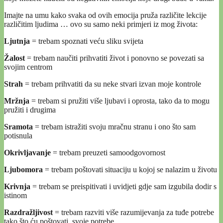
Imajte na umu kako svaka od ovih emocija pruža različite lekcije
različitim ljudima … ovo su samo neki primjeri iz mog života:
Ljutnja
= trebam spoznati veću sliku svijeta
Žalost
= trebam naučiti prihvatiti život i ponovno se povezati sa
svojim centrom
Strah
= trebam prihvatiti da su neke stvari izvan moje kontrole
Mržnja
= trebam si pružiti više ljubavi i oprosta, tako da to mogu
pružiti i drugima
Sramota
= trebam istražiti svoju mračnu stranu i ono što sam
potisnula
Okrivljavanje
= trebam preuzeti samoodgovornost
Ljubomora
= trebam poštovati situaciju u kojoj se nalazim u životu
Krivnja
= trebam se preispitivati i uvidjeti gdje sam izgubila dodir s
istinom
Razdražljivost
= trebam razviti više razumijevanja za tuđe potrebe
tako što ću poštovati svoje potrebe