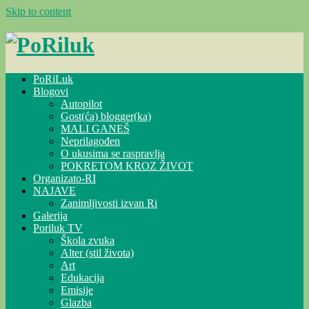
Skip to content
PoRiLuk
Blogovi
Autopilot
Gost(ća) blogger(ka)
MALI GANEŠ
Neprilagođen
O ukusima se raspravlja
POKRETOM KROZ ŽIVOT
Organizato-RI
NAJAVE
Zanimljivosti izvan Ri
Galerija
Poriluk TV
Škola zvuka
Alter (stil života)
Art
Edukacija
Emisije
Glazba