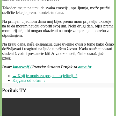
Također imajte na umu da svaka emocija, npr. ljutnja, može pružiti
različite lekcije prema kontekstu dana.
Na primjer, u jednom danu moj bijes prema mom prijatelju ukazuje
na to da moram naučiti otvoriti svoj um. Neki drugi dan, bijes prema
mom prijatelju bi mogao ukazivati na moje zamjeranje i potrebu za
otpuštanjem.
Na kraju dana, naša ekspanzija duše uvelike ovisi o tome kako ćemo
doživljavati i reagirati na ljude u našem životu. Kada naučite postati
student života i prestanete biti žrtva okolnosti, činite osnažujući
izbor.
Izvor:
lonerwolf /
Prevela: Suzana Prnjak za
atma.hr
←
Koji je motiv za posjetiti iscjelitelja ?
Kajgana od tofua
→
Poriluk TV