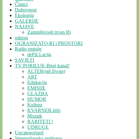
Članci
Duhovnost
Ekologija
GALERIJE
NAJAVE
Zanimljivosti izvan Ri
odnosi
OGRANIZATO-RI i PROSTORI
Radio emisije
dePiLLacija
SAVJETI
TV PORILUK-Biraj kanal!
ALTER(stil života)
ART
Edukacija
EMISIJE
GLAZBA
HUMOR
Kultura
KVARNER.info
Mozaik
RARITETI !
UDRUGE
Uncategorized
Vegetarijanska prehrana