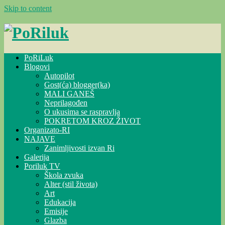
Skip to content
PoRiLuk
Blogovi
Autopilot
Gost(ća) blogger(ka)
MALI GANEŠ
Neprilagođen
O ukusima se raspravlja
POKRETOM KROZ ŽIVOT
Organizato-RI
NAJAVE
Zanimljivosti izvan Ri
Galerija
Poriluk TV
Škola zvuka
Alter (stil života)
Art
Edukacija
Emisije
Glazba