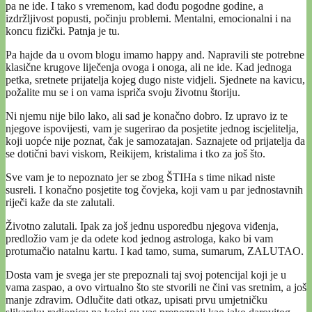
pa ne ide. I tako s vremenom, kad dođu pogodne godine, a
izdržljivost popusti, počinju problemi. Mentalni, emocionalni i na
koncu fizički. Patnja je tu.
Pa hajde da u ovom blogu imamo happy and. Napravili ste potrebne
klasične krugove liječenja ovoga i onoga, ali ne ide. Kad jednoga
petka, sretnete prijatelja kojeg dugo niste vidjeli. Sjednete na kavicu,
požalite mu se i on vama ispriča svoju životnu štoriju.
Ni njemu nije bilo lako, ali sad je konačno dobro. Iz upravo iz te
njegove ispovijesti, vam je sugerirao da posjetite jednog iscjelitelja,
koji uopće nije poznat, čak je samozatajan. Saznajete od prijatelja da
se dotični bavi viskom, Reikijem, kristalima i tko za još što.
Sve vam je to nepoznato jer se zbog ŠTIHa s time nikad niste
susreli. I konačno posjetite tog čovjeka, koji vam u par jednostavnih
riječi kaže da ste zalutali.
Životno zalutali. Ipak za još jednu usporedbu njegova viđenja,
predložio vam je da odete kod jednog astrologa, kako bi vam
protumačio natalnu kartu. I kad tamo, suma, sumarum, ZALUTAO.
Dosta vam je svega jer ste prepoznali taj svoj potencijal koji je u
vama zaspao, a ovo virtualno što ste stvorili ne čini vas sretnim, a još
manje zdravim. Odlučite dati otkaz, upisati prvu umjetničku