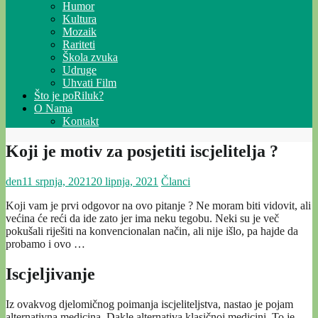
Humor
Kultura
Mozaik
Rariteti
Škola zvuka
Udruge
Uhvati Film
Što je poRiluk?
O Nama
Kontakt
Koji je motiv za posjetiti iscjelitelja ?
den
11 srpnja, 2021
20 lipnja, 2021
Članci
Koji vam je prvi odgovor na ovo pitanje ? Ne moram biti vidovit, ali
većina će reći da ide zato jer ima neku tegobu. Neki su je več
pokušali riješiti na konvencionalan način, ali nije išlo, pa hajde da
probamo i ovo …
Iscjeljivanje
Iz ovakvog djelomičnog poimanja iscjeliteljstva, nastao je pojam
alternativna medicina. Dakle alternativa klasičnoj medicini. To je