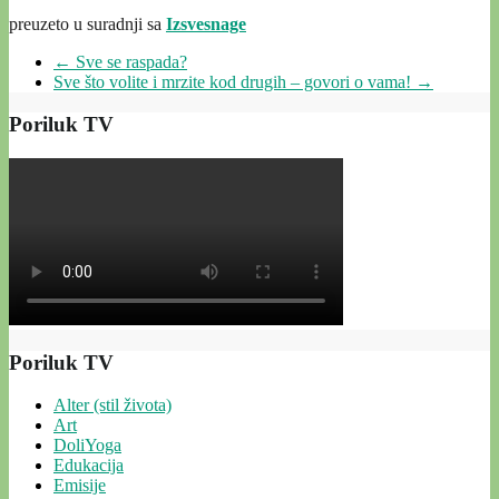
preuzeto u suradnji sa
Izsvesnage
←
Sve se raspada?
Sve što volite i mrzite kod drugih – govori o vama!
→
Poriluk TV
Poriluk TV
Alter (stil života)
Art
DoliYoga
Edukacija
Emisije