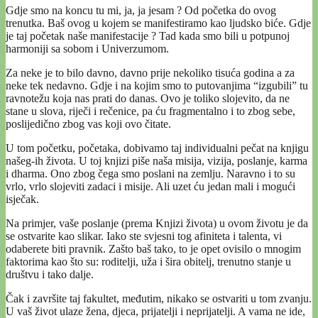
Gdje smo na koncu tu mi, ja, ja jesam ? Od početka do ovog
trenutka. Baš ovog u kojem se manifestiramo kao ljudsko biće. Gdje
je taj početak naše manifestacije ? Tad kada smo bili u potpunoj
harmoniji sa sobom i Univerzumom.
Za neke je to bilo davno, davno prije nekoliko tisuća godina a za
neke tek nedavno. Gdje i na kojim smo to putovanjima “izgubili” tu
ravnotežu koja nas prati do danas. Ovo je toliko slojevito, da ne
stane u slova, riječi i rečenice, pa ću fragmentalno i to zbog sebe,
poslijedično zbog vas koji ovo čitate.
U tom početku, početaka, dobivamo taj individualni pečat na knjigu
našeg-ih života. U toj knjizi piše naša misija, vizija, poslanje, karma
i dharma. Ono zbog čega smo poslani na zemlju. Naravno i to su
vrlo, vrlo slojeviti zadaci i misije. Ali uzet ću jedan mali i mogući
isječak.
Na primjer, vaše poslanje (prema Knjizi života) u ovom životu je da
se ostvarite kao slikar. Iako ste svjesni tog afiniteta i talenta, vi
odaberete biti pravnik. Zašto baš tako, to je opet ovisilo o mnogim
faktorima kao što su: roditelji, uža i šira obitelj, trenutno stanje u
društvu i tako dalje.
Čak i završite taj fakultet, međutim, nikako se ostvariti u tom zvanju.
U vaš život ulaze žena, djeca, prijatelji i neprijatelji. A vama ne ide,