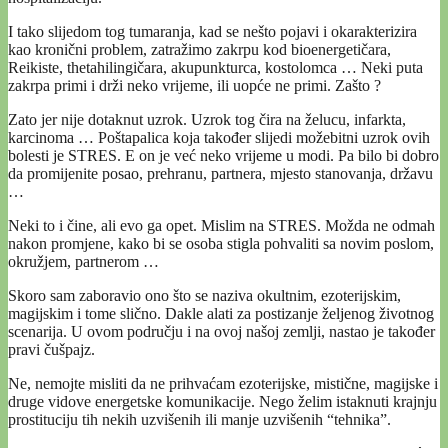
I tako slijedom tog tumaranja, kad se nešto pojavi i okarakterizira
kao kronični problem, zatražimo zakrpu kod bioenergetičara,
Reikiste, thetahilingičara, akupunkturca, kostolomca … Neki puta
zakrpa primi i drži neko vrijeme, ili uopće ne primi. Zašto ?
Zato jer nije dotaknut uzrok. Uzrok tog čira na želucu, infarkta,
karcinoma … Poštapalica koja također slijedi možebitni uzrok ovih
bolesti je STRES. E on je već neko vrijeme u modi. Pa bilo bi dobro
da promijenite posao, prehranu, partnera, mjesto stanovanja, državu
…
Neki to i čine, ali evo ga opet. Mislim na STRES. Možda ne odmah
nakon promjene, kako bi se osoba stigla pohvaliti sa novim poslom,
okružjem, partnerom …
Skoro sam zaboravio ono što se naziva okultnim, ezoterijskim,
magijskim i tome slično. Dakle alati za postizanje željenog životnog
scenarija. U ovom području i na ovoj našoj zemlji, nastao je također
pravi čušpajz.
Ne, nemojte misliti da ne prihvaćam ezoterijske, mistične, magijske i
druge vidove energetske komunikacije. Nego želim istaknuti krajnju
prostituciju tih nekih uzvišenih ili manje uzvišenih “tehnika”.