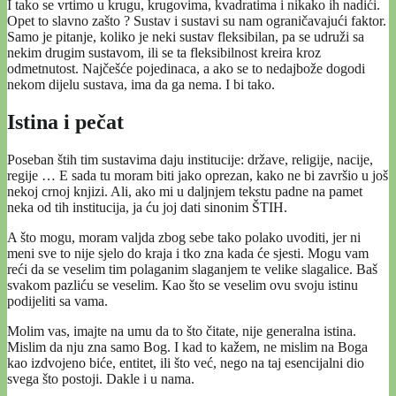
I tako se vrtimo u krugu, krugovima, kvadratima i nikako ih nadići.
Opet to slavno zašto ? Sustav i sustavi su nam ograničavajući faktor.
Samo je pitanje, koliko je neki sustav fleksibilan, pa se udruži sa
nekim drugim sustavom, ili se ta fleksibilnost kreira kroz
odmetnutost. Najčešće pojedinaca, a ako se to nedajbože dogodi
nekom dijelu sustava, ima da ga nema. I bi tako.
Istina i pečat
Poseban štih tim sustavima daju institucije: države, religije, nacije,
regije … E sada tu moram biti jako oprezan, kako ne bi završio u još
nekoj crnoj knjizi. Ali, ako mi u daljnjem tekstu padne na pamet
neka od tih institucija, ja ću joj dati sinonim ŠTIH.
A što mogu, moram valjda zbog sebe tako polako uvoditi, jer ni
meni sve to nije sjelo do kraja i tko zna kada će sjesti. Mogu vam
reći da se veselim tim polaganim slaganjem te velike slagalice. Baš
svakom pazliću se veselim. Kao što se veselim ovu svoju istinu
podijeliti sa vama.
Molim vas, imajte na umu da to što čitate, nije generalna istina.
Mislim da nju zna samo Bog. I kad to kažem, ne mislim na Boga
kao izdvojeno biće, entitet, ili što već, nego na taj esencijalni dio
svega što postoji. Dakle i u nama.