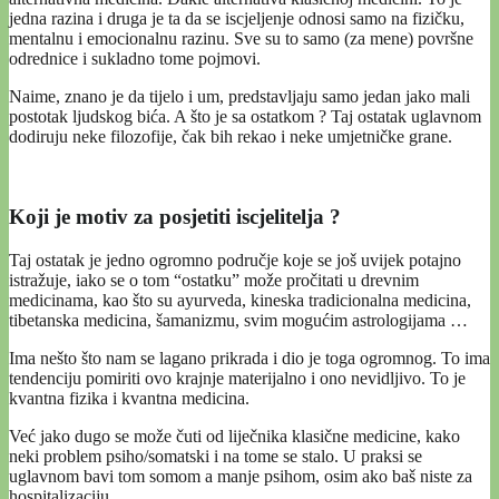
jedna razina i druga je ta da se iscjeljenje odnosi samo na fizičku,
mentalnu i emocionalnu razinu. Sve su to samo (za mene) površne
odrednice i sukladno tome pojmovi.
Naime, znano je da tijelo i um, predstavljaju samo jedan jako mali
postotak ljudskog bića. A što je sa ostatkom ? Taj ostatak uglavnom
dodiruju neke filozofije, čak bih rekao i neke umjetničke grane.
Koji je motiv za posjetiti iscjelitelja ?
Taj ostatak je jedno ogromno područje koje se još uvijek potajno
istražuje, iako se o tom “ostatku” može pročitati u drevnim
medicinama, kao što su ayurveda, kineska tradicionalna medicina,
tibetanska medicina, šamanizmu, svim mogućim astrologijama …
Ima nešto što nam se lagano prikrada i dio je toga ogromnog. To ima
tendenciju pomiriti ovo krajnje materijalno i ono nevidljivo. To je
kvantna fizika i kvantna medicina.
Već jako dugo se može čuti od liječnika klasične medicine, kako
neki problem psiho/somatski i na tome se stalo. U praksi se
uglavnom bavi tom somom a manje psihom, osim ako baš niste za
hospitalizaciju.