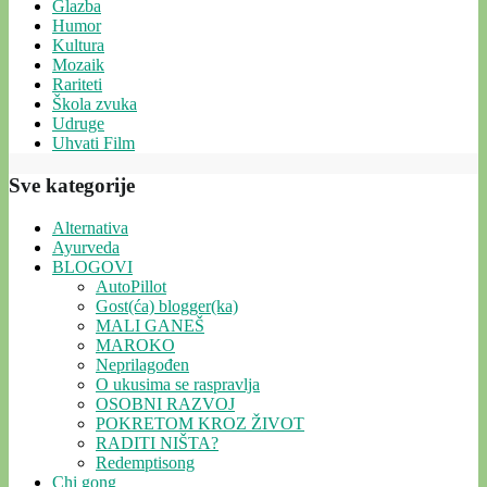
Glazba
Humor
Kultura
Mozaik
Rariteti
Škola zvuka
Udruge
Uhvati Film
Sve kategorije
Alternativa
Ayurveda
BLOGOVI
AutoPillot
Gost(ća) blogger(ka)
MALI GANEŠ
MAROKO
Neprilagođen
O ukusima se raspravlja
OSOBNI RAZVOJ
POKRETOM KROZ ŽIVOT
RADITI NIŠTA?
Redemptisong
Chi gong