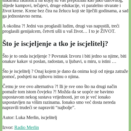
slikarsku radionicu na kojoj su vas prepoznali kao jako darovitog,
slijede kampovi, tečajevi, druge edukacije, vi paralelno stvarate i
život krene. Krene bez čira na želucu koji ste liječili godinama, a sad
ga jednostavno nema.
A okolina ?! Jedni vas proglasili ludim, drugi vas napustili, treći
proglasili genijalcem, četvrti ušli u vaš život… I to je ŽIVOT.
Što je iscjeljenje a tko je iscjelitelj?
Što je to onda iscjeljenje ? Povratak Izvoru i biti jedno sa njime, biti
onakav kakav si poslan, radostan, u ljubavi, u miru, u istini …
Što je iscjelitelj ? Onaj kojem je dano da onima koji od njega zatraže
pomoć, podsjeti na njihovu istinu o njima.
Čemu je sve ovo alternativa ?! Ili je sve ono što na drugi način
pomaže tom istom čovjeku ?! Možda da se uopće ne bavimo
uspostavom nekog sustava vrijednosti, jer on je već ionako
uspostavljen na višim razinama. Ionako smo već dosta nereda
napravili trudeći se napraviti “najbolje”.
Autor: Luka Merlin, iscjelitelj
Izvor:
Radio Merlin