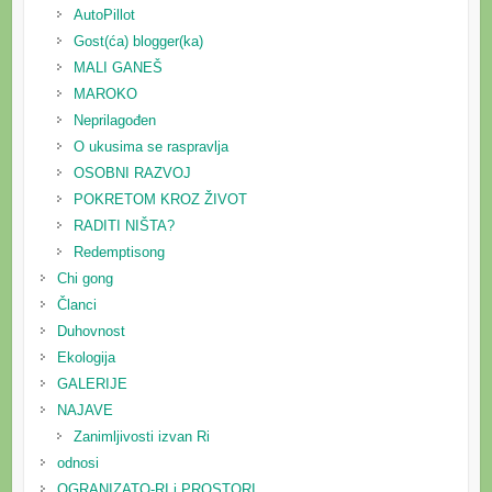
AutoPillot
Gost(ća) blogger(ka)
MALI GANEŠ
MAROKO
Neprilagođen
O ukusima se raspravlja
OSOBNI RAZVOJ
POKRETOM KROZ ŽIVOT
RADITI NIŠTA?
Redemptisong
Chi gong
Članci
Duhovnost
Ekologija
GALERIJE
NAJAVE
Zanimljivosti izvan Ri
odnosi
OGRANIZATO-RI i PROSTORI