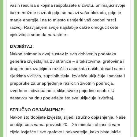
vaših resursa s kojima raspolažete u životu. Snimajući svoje
čakre možete saznati gdje se nalazi vaša blokada, gdje je
manje energije i na to mjesto usmjeriti vaš osobni rast i
razvoj. Razvijanjem svoje najslabije čakre omogućit ćete
cjelovitosti sebe da narastete.
IZVJEŠTAJ:
Nakon snimanja ovaj sustav iz svih dobivenih podataka
generira izvještaj na 23 stranice – s tekstovima, grafovima i
drugim pokazateljima različitih aspekata naših, dosad samo
rijetkima vidljivih, suptilnih tijela. Izvješće uključuje i savjete i
preporuke za unaprjeđenje različitih životnih područja,
izvedene individualno iz slike svake pojedine osobe. U
nastavku na dnu pogledajte što sve uključuje izvještaj.
STRUČNO OBJAŠNJENJE:
Nakon što dobijete izvještaj slijedi stručno objašnjenje. Naše
osoblje će s vama provesti 20 – 25 minuta i objasniti vam
cijelo izvješće i sve grafove i pokazatelje, kako biste lakše