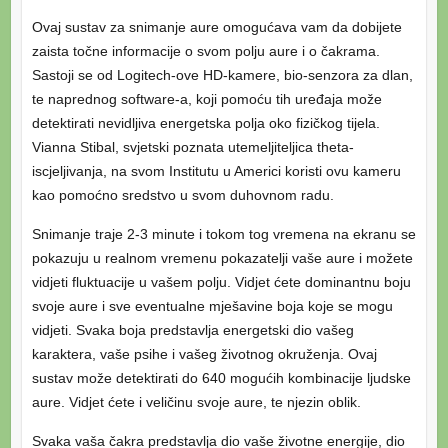
Ovaj sustav za snimanje aure omogućava vam da dobijete
zaista točne informacije o svom polju aure i o čakrama.
Sastoji se od Logitech-ove HD-kamere, bio-senzora za dlan,
te naprednog software-a, koji pomoću tih uređaja može
detektirati nevidljiva energetska polja oko fizičkog tijela.
Vianna Stibal, svjetski poznata utemeljiteljica theta-
iscjeljivanja, na svom Institutu u Americi koristi ovu kameru
kao pomoćno sredstvo u svom duhovnom radu.
Snimanje traje 2-3 minute i tokom tog vremena na ekranu se
pokazuju u realnom vremenu pokazatelji vaše aure i možete
vidjeti fluktuacije u vašem polju. Vidjet ćete dominantnu boju
svoje aure i sve eventualne mješavine boja koje se mogu
vidjeti. Svaka boja predstavlja energetski dio vašeg
karaktera, vaše psihe i vašeg životnog okruženja. Ovaj
sustav može detektirati do 640 mogućih kombinacije ljudske
aure. Vidjet ćete i veličinu svoje aure, te njezin oblik.
Svaka vaša čakra predstavlja dio vaše životne energije, dio