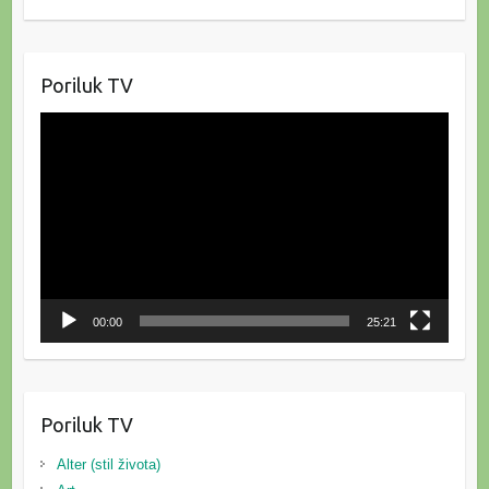
Poriluk TV
Reproduktor
videozapisa
00:00
25:21
Poriluk TV
Alter (stil života)