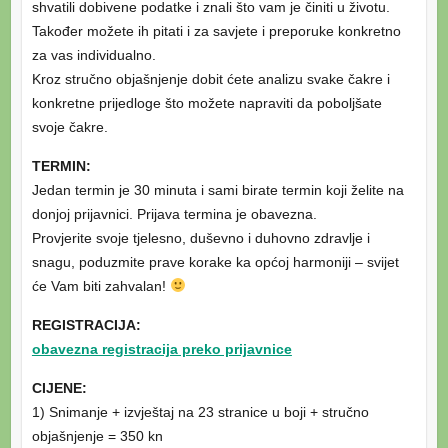
shvatili dobivene podatke i znali što vam je činiti u životu.
Također možete ih pitati i za savjete i preporuke konkretno
za vas individualno.
Kroz stručno objašnjenje dobit ćete analizu svake čakre i
konkretne prijedloge što možete napraviti da poboljšate
svoje čakre.
TERMIN:
Jedan termin je 30 minuta i sami birate termin koji želite na
donjoj prijavnici. Prijava termina je obavezna.
Provjerite svoje tjelesno, duševno i duhovno zdravlje i
snagu, poduzmite prave korake ka općoj harmoniji – svijet
će Vam biti zahvalan!
REGISTRACIJA:
obavezna registracija preko prijavnice
CIJENE:
1) Snimanje + izvještaj na 23 stranice u boji + stručno
objašnjenje = 350 kn