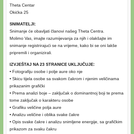
Theta Centar
Okićka 25
SNIMATELJI:
Snimanje će obavljati članovi našeg Theta Centra.
Molimo Vas, imajte razumijevanja za njih i olakšajte im
snimanje registrirajući se na vrijeme, kako bi se oni lakše
pripremili i organizirali.
IZVJEŠTAJ NA 23 STRANICE UKLJUČUJE:
• Fotografiju osobe i polje aure oko nje
• Skicu tijela osobe sa svakom čakrom i njenim veličinama
prikazanim grafički
• Prema analizi boje – zaključak o dominantnoj boji te prema
tome zaključak o karakteru osobe
• Grafiku veličine polja aure
• Analizu veličine i oblika svake čakre
• Opis svake čakre i analizu snimljene energije, sa grafičkim
prikazom za svaku čakru