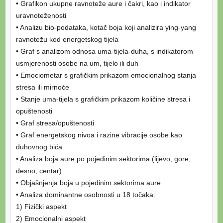
• Grafikon ukupne ravnoteže aure i čakri, kao i indikator
uravnoteženosti
• Analizu bio-podataka, kotač boja koji analizira ying-yang
ravnotežu kod energetskog tijela
• Graf s analizom odnosa uma-tijela-duha, s indikatorom
usmjerenosti osobe na um, tijelo ili duh
• Emociometar s grafičkim prikazom emocionalnog stanja
stresa ili mirnoće
• Stanje uma-tijela s grafičkim prikazom količine stresa i
opuštenosti
• Graf stresa/opuštenosti
• Graf energetskog nivoa i razine vibracije osobe kao
duhovnog bića
• Analiza boja aure po pojedinim sektorima (lijevo, gore,
desno, centar)
• Objašnjenja boja u pojedinim sektorima aure
• Analiza dominantne osobnosti u 18 točaka:
1) Fizički aspekt
2) Emocionalni aspekt