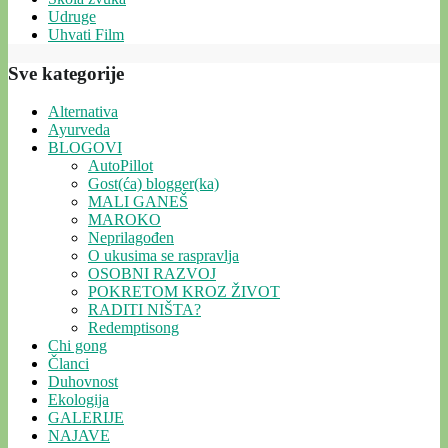
Udruge
Uhvati Film
Sve kategorije
Alternativa
Ayurveda
BLOGOVI
AutoPillot
Gost(ća) blogger(ka)
MALI GANEŠ
MAROKO
Neprilagođen
O ukusima se raspravlja
OSOBNI RAZVOJ
POKRETOM KROZ ŽIVOT
RADITI NIŠTA?
Redemptisong
Chi gong
Članci
Duhovnost
Ekologija
GALERIJE
NAJAVE