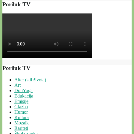
Poriluk TV
Poriluk TV
Alter (stil života)
Art
DoliYoga
Edukacija
Emisije
Glazba
Humor
Kultura
Mozaik
Rariteti
Škola zvuka