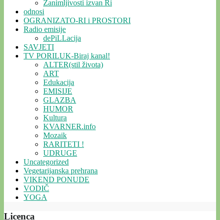
Zanimljivosti izvan Ri
odnosi
OGRANIZATO-RI i PROSTORI
Radio emisije
dePiLLacija
SAVJETI
TV PORILUK-Biraj kanal!
ALTER(stil života)
ART
Edukacija
EMISIJE
GLAZBA
HUMOR
Kultura
KVARNER.info
Mozaik
RARITETI !
UDRUGE
Uncategorized
Vegetarijanska prehrana
VIKEND PONUDE
VODIČ
YOGA
Licenca