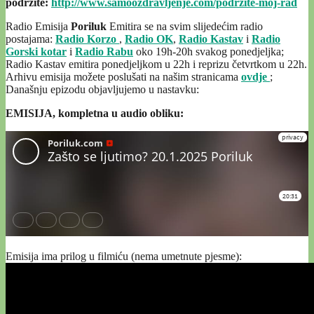
podržite:
http://www.samoozdravljenje.com/podrzite-moj-rad
Radio Emisija
Poriluk
Emitira se na svim slijedećim radio
postajama:
Radio Korzo
,
Radio OK
,
Radio Kastav
i
Radio
Gorski kotar
i
Radio Rabu
oko 19h-20h svakog ponedjeljka;
Radio Kastav emitira ponedjeljkom u 22h i reprizu četvrtkom u 22h.
Arhivu emisija možete poslušati na našim stranicama
ovdje
;
Današnju epizodu objavljujemo u nastavku:
EMISIJA, kompletna u audio obliku:
Emisija ima prilog u filmiću (nema umetnute pjesme):