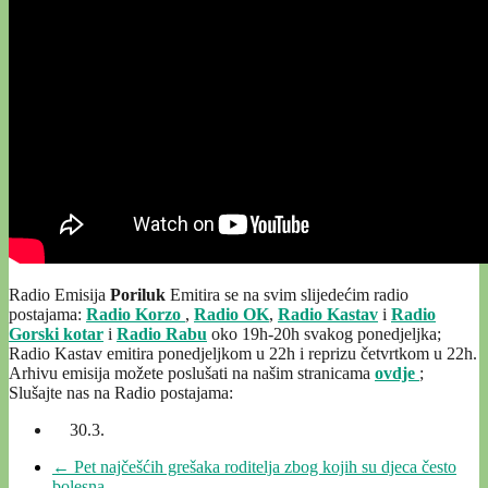
Radio Emisija
Poriluk
Emitira se na svim slijedećim radio
postajama:
Radio Korzo
,
Radio OK
,
Radio Kastav
i
Radio
Gorski kotar
i
Radio Rabu
oko 19h-20h svakog ponedjeljka;
Radio Kastav emitira ponedjeljkom u 22h i reprizu četvrtkom u 22h.
Arhivu emisija možete poslušati na našim stranicama
ovdje
;
Slušajte nas na Radio postajama:
30.3.
←
Pet najčešćih grešaka roditelja zbog kojih su djeca često
bolesna