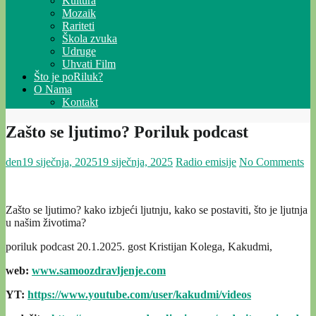
Kultura
Mozaik
Rariteti
Škola zvuka
Udruge
Uhvati Film
Što je poRiluk?
O Nama
Kontakt
Zašto se ljutimo? Poriluk podcast
den
19 siječnja, 2025
19 siječnja, 2025
Radio emisije
No Comments
Zašto se ljutimo? kako izbjeći ljutnju, kako se postaviti, što je ljutnja
u našim životima?
poriluk podcast 20.1.2025. gost Kristijan Kolega, Kakudmi,
web:
www.samoozdravljenje.com
YT:
https://www.youtube.com/user/kakudmi/videos