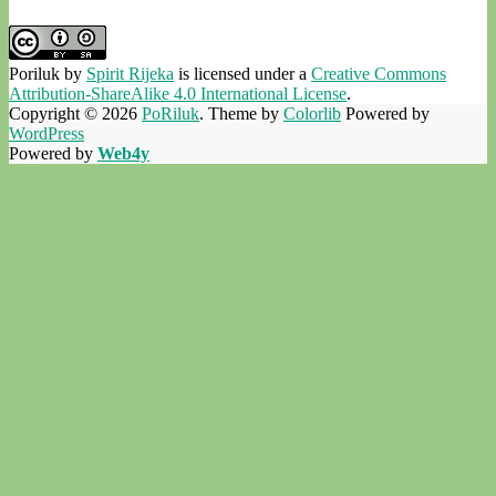
Poriluk
by
Spirit Rijeka
is licensed under a
Creative Commons
Attribution-ShareAlike 4.0 International License
.
Copyright © 2026
PoRiluk
. Theme by
Colorlib
Powered by
WordPress
Powered by
Web4y