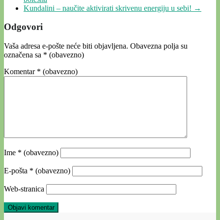
Kundalini – naučite aktivirati skrivenu energiju u sebi!
→
Odgovori
Vaša adresa e-pošte neće biti objavljena.
Obavezna polja su
označena sa
* (obavezno)
Komentar
* (obavezno)
Ime
* (obavezno)
E-pošta
* (obavezno)
Web-stranica