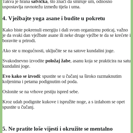
Takva je hrana
satvička
, što znači da smiruje um, odnosno
uspostavlja ravnotežu između tijela i uma.
4. Vježbajte yoga asane i budite u pokretu
Kako biste pokrenuli energiju i dali svom organizmu poticaj, važno
je da svaki dan vježbate asane ili neke druge vježbe te da se krećete i
boravite u prirodi.
Ako ste u mogućnosti, uključite se na satove kundalini joge.
Svakodnevno izvodite
položaj žabe
, asanu koja se prakticira na satu
kundalini joge.
Evo kako se izvodi
: spustite se u čučanj sa široko razmaknutim
koljenima i petama podignutim od poda.
Oslonite se na vrhove prstiju ispred sebe.
Kroz udah podignite kukove i ispružite noge, a s izdahom se opet
spustite u čučanj.
5. Ne pratite loše vijesti i okružite se mentalno