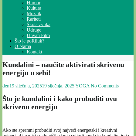
Humor
Kultura
Mozaik
Rariteti
Škola zvuka
Udruge
Uhvati Film
Što je poRiluk?
O Nama
Kontakt
Kundalini – naučite aktivirati skrivenu
energiju u sebi!
den
19 siječnja, 2025
19 siječnja, 2025
YOGA
No Comments
Što je kundalini i kako probuditi ovu
skrivenu energiju
Ako ste spremni probuditi svoj najveći energetski i kreativni
potencijal i uzdići se do viših stanja svijesti, onda je kundalini joga