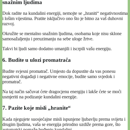
snažnim ljudima
Dok radite na kundalini energiji, nemojte se „hraniti“ negativnostima
i lošim vijestima. Pratite isključivo ono što je bitno za vaš duhovni
razvoj.
Okružite se mentalno snažnim ljudima, osobama koje nisu sklone
samosažaljenju i preuzimanju na sebe uloge žrtve.
Takvi bi ljudi samo dodatno umanjili i iscrpili vašu energiju.
6. Budite u ulozi promatrača
Budite svjesni promatrač. Umjesto da dopustite da vas ponesu
negativni događaji i negativne emocije, budite samo svjedok i
promatrač.
Na taj način sačuvat ćete dragocjenu energiju i lakše ćete se moći
usmjeriti na podizanje kundalini energije.
7. Pazite koje misli „hranite“
Kada njegujete suosjećajne misli ispunjene ljubavlju prema svijetu i
drugim ljudima, vaša se energija prirodno uzdiže prema gore, što
automatski pomaže buđenju kundalini.