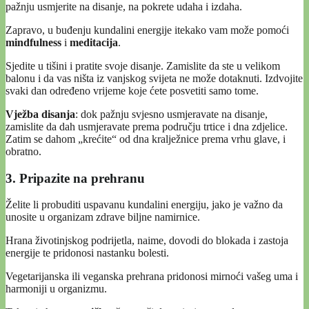
pažnju usmjerite na disanje, na pokrete udaha i izdaha.
Zapravo, u buđenju kundalini energije itekako vam može pomoći
mindfulness
i
meditacija
.
Sjedite u tišini i pratite svoje disanje. Zamislite da ste u velikom
balonu i da vas ništa iz vanjskog svijeta ne može dotaknuti. Izdvojite
svaki dan određeno vrijeme koje ćete posvetiti samo tome.
Vježba disanja
: dok pažnju svjesno usmjeravate na disanje,
zamislite da dah usmjeravate prema području trtice i dna zdjelice.
Zatim se dahom „krećite“ od dna kralježnice prema vrhu glave, i
obratno.
3. Pripazite na prehranu
Želite li probuditi uspavanu kundalini energiju, jako je važno da
unosite u organizam zdrave biljne namirnice.
Hrana životinjskog podrijetla, naime, dovodi do blokada i zastoja
energije te pridonosi nastanku bolesti.
Vegetarijanska ili veganska prehrana pridonosi mirnoći vašeg uma i
harmoniji u organizmu.