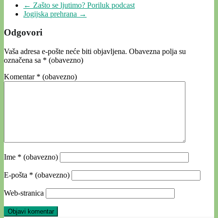
←
Zašto se ljutimo? Poriluk podcast
Jogijska prehrana
→
Odgovori
Vaša adresa e-pošte neće biti objavljena.
Obavezna polja su
označena sa
* (obavezno)
Komentar
* (obavezno)
Ime
* (obavezno)
E-pošta
* (obavezno)
Web-stranica