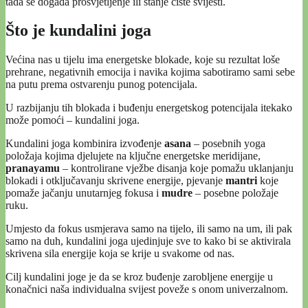
tada se događa prosvjetljenje ili stanje čiste svijesti.
Što je kundalini joga
Većina nas u tijelu ima energetske blokade, koje su rezultat loše
prehrane, negativnih emocija i navika kojima sabotiramo sami sebe
na putu prema ostvarenju punog potencijala.
U razbijanju tih blokada i buđenju energetskog potencijala itekako
može pomoći – kundalini joga.
Kundalini joga kombinira izvođenje
asana
– posebnih yoga
položaja kojima djelujete na ključne energetske meridijane,
pranayamu
– kontrolirane vježbe disanja koje pomažu uklanjanju
blokadi i otključavanju skrivene energije, pjevanje
mantri
koje
pomaže jačanju unutarnjeg fokusa i
mudre
– posebne položaje
ruku.
Umjesto da fokus usmjerava samo na tijelo, ili samo na um, ili pak
samo na duh, kundalini joga ujedinjuje sve to kako bi se aktivirala
skrivena sila energije koja se krije u svakome od nas.
Cilj kundalini joge je da se kroz buđenje zarobljene energije u
konačnici naša individualna svijest poveže s onom univerzalnom.