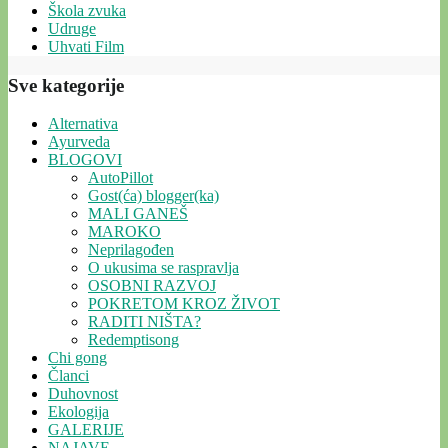
Škola zvuka
Udruge
Uhvati Film
Sve kategorije
Alternativa
Ayurveda
BLOGOVI
AutoPillot
Gost(ća) blogger(ka)
MALI GANEŠ
MAROKO
Neprilagođen
O ukusima se raspravlja
OSOBNI RAZVOJ
POKRETOM KROZ ŽIVOT
RADITI NIŠTA?
Redemptisong
Chi gong
Članci
Duhovnost
Ekologija
GALERIJE
NAJAVE