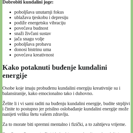
Dobrobiti kundalini joge:
poboljšava unutarnji fokus
ublažava tjeskobu i depresiju
podiže energetsku vibraciju
povećava budnost
snaži živčani sustav
jača snagu volje
poboljšava probavu
donosi bistrinu uma
povećava kreativnost
Kako potaknuti buđenje kundalini
energije
Osobe koje imaju probuđenu kundalini energiju kreativnije su i
balansiranije, kako emocionalno tako i duhovno.
Želite li i vi sami raditi na buđenju kundalini energije, budite strpljivi
i činite to postupno jer prisilno oslobađanje kundalini energije može
nanijeti veliku štetu vašem zdravlju.
Za to morate biti spremni mentalno i fizički, a to zahtijeva vrijeme.