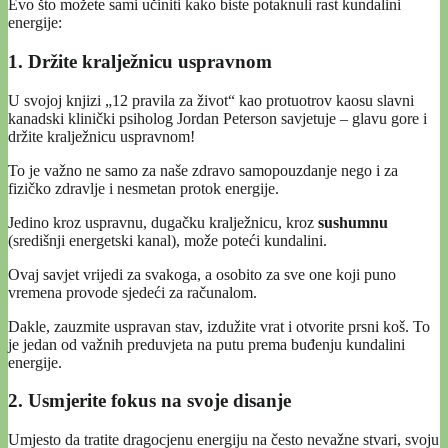
Evo što možete sami učiniti kako biste potaknuli rast kundalini
energije:
1. Držite kralježnicu uspravnom
U svojoj knjizi „12 pravila za život“ kao protuotrov kaosu slavni
kanadski klinički psiholog Jordan Peterson savjetuje – glavu gore i
držite kralježnicu uspravnom!
To je važno ne samo za naše zdravo samopouzdanje nego i za
fizičko zdravlje i nesmetan protok energije.
Jedino kroz uspravnu, dugačku kralježnicu, kroz
sushumnu
(središnji energetski kanal), može poteći kundalini.
Ovaj savjet vrijedi za svakoga, a osobito za sve one koji puno
vremena provode sjedeći za računalom.
Dakle, zauzmite uspravan stav, izdužite vrat i otvorite prsni koš. To
je jedan od važnih preduvjeta na putu prema buđenju kundalini
energije.
2. Usmjerite fokus na svoje disanje
Umjesto da tratite dragocjenu energiju na često nevažne stvari, svoju