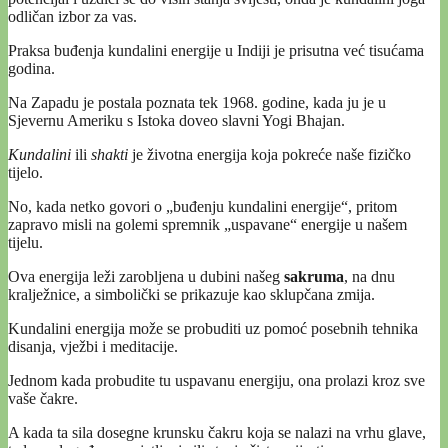
odličan izbor za vas.
Praksa buđenja kundalini energije u Indiji je prisutna već tisućama
godina.
Na Zapadu je postala poznata tek 1968. godine, kada ju je u
Sjevernu Ameriku s Istoka doveo slavni Yogi Bhajan.
Kundalini
ili
shakti
je životna energija koja pokreće naše fizičko
tijelo.
No, kada netko govori o „buđenju kundalini energije“, pritom
zapravo misli na golemi spremnik „uspavane“ energije u našem
tijelu.
Ova energija leži zarobljena u dubini našeg
sakruma
, na dnu
kralježnice, a simbolički se prikazuje kao sklupčana zmija.
Kundalini energija može se probuditi uz pomoć posebnih tehnika
disanja, vježbi i meditacije.
Jednom kada probudite tu uspavanu energiju, ona prolazi kroz sve
vaše čakre.
A kada ta sila dosegne krunsku čakru koja se nalazi na vrhu glave,