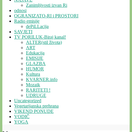
Zanimljivosti izvan Ri
odnosi
OGRANIZATO-RI i PROSTORI
Radio emisije
dePiLLacija
SAVJETI
TV PORILUK-Biraj kanal!
ALTER(stil života)
ART
Edukacija
EMISIJE
GLAZBA
HUMOR
Kultura
KVARNER.info
Mozaik
RARITETI !
UDRUGE
Uncategorized
Vegetarijanska prehrana
VIKEND PONUDE
VODIČ
YOGA