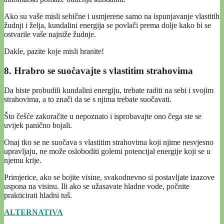
Ako su vaše misli sebične i usmjerene samo na ispunjavanje vlastitih
žudnji i želja, kundalini energija se povlači prema dolje kako bi se
ostvarile vaše najniže žudnje.
Dakle, pazite koje misli hranite!
8. Hrabro se suočavajte s vlastitim strahovima
Da biste probudili kundalini energiju, trebate raditi na sebi i svojim
strahovima, a to znači da se s njima trebate suočavati.
Što češće zakoračite u nepoznato i isprobavajte ono čega ste se
uvijek panično bojali.
Onaj tko se ne suočava s vlastitim strahovima koji njime nesvjesno
upravljaju, ne može osloboditi golemi potencijal energije koji se u
njemu krije.
Primjerice, ako se bojite visine, svakodnevno si postavljate izazove
uspona na visinu. Ili ako se užasavate hladne vode, počnite
prakticirati hladni tuš.
ALTERNATIVA