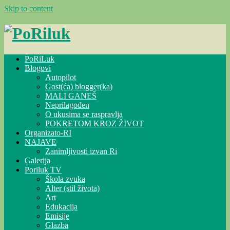
Skip to content
PoRiLuk
Blogovi
Autopilot
Gost(ća) blogger(ka)
MALI GANEŠ
Neprilagođen
O ukusima se raspravlja
POKRETOM KROZ ŽIVOT
Organizato-RI
NAJAVE
Zanimljivosti izvan Ri
Galerija
Poriluk TV
Škola zvuka
Alter (stil života)
Art
Edukacija
Emisije
Glazba