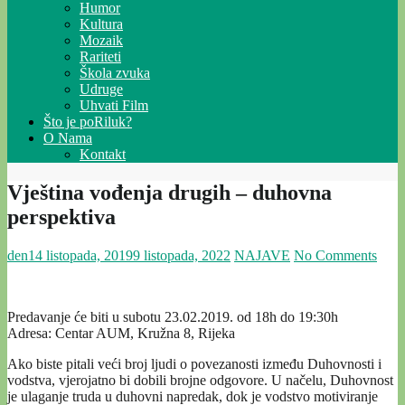
Humor
Kultura
Mozaik
Rariteti
Škola zvuka
Udruge
Uhvati Film
Što je poRiluk?
O Nama
Kontakt
Vještina vođenja drugih – duhovna
perspektiva
den
14 listopada, 2019
9 listopada, 2022
NAJAVE
No Comments
Predavanje će biti u subotu 23.02.2019. od 18h do 19:30h
Adresa: Centar AUM, Kružna 8, Rijeka
Ako biste pitali veći broj ljudi o povezanosti između Duhovnosti i
vodstva, vjerojatno bi dobili brojne odgovore. U načelu, Duhovnost
je ulaganje truda u duhovni napredak, dok je vodstvo motiviranje