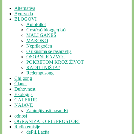
Alternativa
Ayurveda
BLOGOVI
AutoPillot
Gost(ća) blogger(ka)
MALI GANEŠ
MAROKO
Neprilagođen
O ukusima se raspravlja
OSOBNI RAZVOJ
POKRETOM KROZ ŽIVOT
RADITI NIŠTA?
Redemptisong
Chi gong
Članci
Duhovnost
Ekologija
GALERIJE
NAJAVE
Zanimljivosti izvan Ri
odnosi
OGRANIZATO-RI i PROSTORI
Radio emisije
dePiLLacija