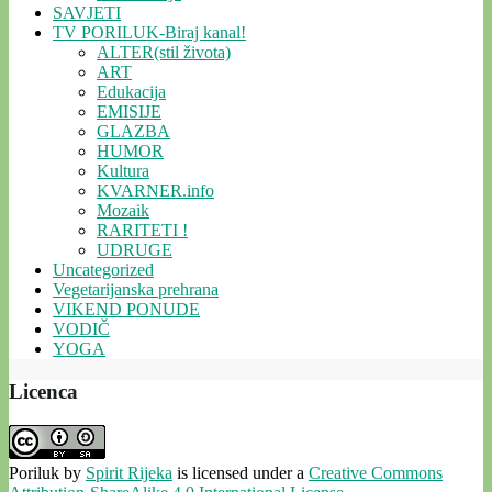
SAVJETI
TV PORILUK-Biraj kanal!
ALTER(stil života)
ART
Edukacija
EMISIJE
GLAZBA
HUMOR
Kultura
KVARNER.info
Mozaik
RARITETI !
UDRUGE
Uncategorized
Vegetarijanska prehrana
VIKEND PONUDE
VODIČ
YOGA
Licenca
Poriluk
by
Spirit Rijeka
is licensed under a
Creative Commons