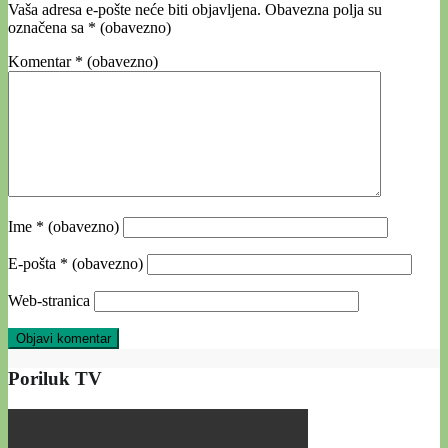
Vaša adresa e-pošte neće biti objavljena.
Obavezna polja su
označena sa
* (obavezno)
Komentar
* (obavezno)
Ime
* (obavezno)
E-pošta
* (obavezno)
Web-stranica
Poriluk TV