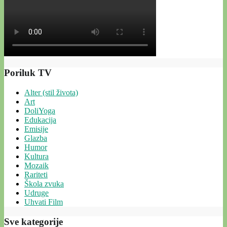
Poriluk TV
Alter (stil života)
Art
DoliYoga
Edukacija
Emisije
Glazba
Humor
Kultura
Mozaik
Rariteti
Škola zvuka
Udruge
Uhvati Film
Sve kategorije