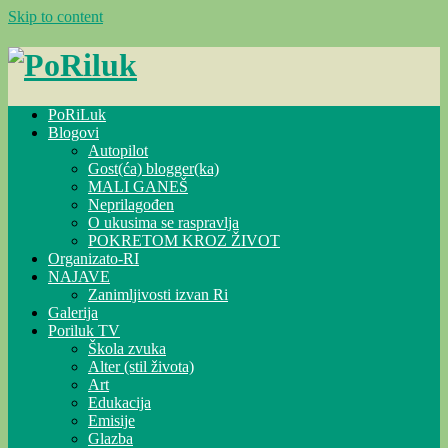
Skip to content
PoRiLuk
Blogovi
Autopilot
Gost(ća) blogger(ka)
MALI GANEŠ
Neprilagođen
O ukusima se raspravlja
POKRETOM KROZ ŽIVOT
Organizato-RI
NAJAVE
Zanimljivosti izvan Ri
Galerija
Poriluk TV
Škola zvuka
Alter (stil života)
Art
Edukacija
Emisije
Glazba