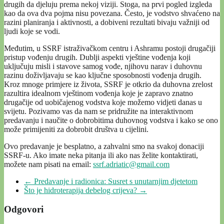
drugih da djeluju prema nekoj viziji. Stoga, na prvi pogled izgleda
kao da ova dva pojma nisu povezana. Često, je vodstvo shvaćeno na
razini planiranja i aktivnosti, a dobiveni rezultati bivaju važniji od
ljudi koje se vodi.
Međutim, u SSRF istraživačkom centru i Ashramu postoji drugačiji
pristup vođenju drugih. Dublji aspekti vještine vođenja koji
uključuju misli i stavove samog vođe, njihovu narav i duhovnu
razinu doživljavaju se kao ključne sposobnosti vođenja drugih.
Kroz mnoge primjere iz života, SSRF je otkrio da duhovna zrelost
razultira idealnom vještinom vođenja koje je zapravo znatno
drugačije od uobičajenog vodstva koje možemo vidjeti danas u
svijetu. Pozivamo vas da nam se pridružite na interaktivnom
predavanju i naučite o dobrobitima duhovnog vodstva i kako se ono
može primijeniti za dobrobit društva u cijelini.
Ovo predavanje je besplatno, a zahvalni smo na svakoj donaciji
SSRF-u. Ako imate neka pitanja ili ako nas želite kontaktirati,
možete nam pisati na email:
ssrf.adriatic@gmail.com
←
Predavanje i radionica: Susret s unutarnjim djetetom
Što je hidroterapija debelog crijeva?
→
Odgovori