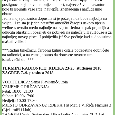
postignuća koja bi vam donijela radost, najveće životne avanture
koje bi ispunile vaše srce, najljepša iznenađenja i najčudesnije
obrate.
Jedna moja polaznica dopustila si je poželjeti da bude najbolja na
svijetu. I zaista je jedan prestižni američki časopis uskoro njezin
wellness uvrstio među najbolje na svijetu! Jedna se pak prijateljica
odlučila ohrabriti i poželjeti da pobijedi na natječaju HayHouse-a za
najboljeg novog pisca. I pobijedila je! Sve počinje kad si dopustimo
maštati veliko!
***Radnu bilježnicu, čarobnu kutiju i ostale potrepštine dobit ćete
na radionici, a na vama je samo da donesete otvoren um i
istraživački duh***
TERMINI RADIONICE: RIJEKA 23-25. studenog 2018.
ZAGREB 7.-9. prosinca 2018.
VODITELJICA: Sanja Plavljanić-Širola
VRIJEME ODRŽAVANJA:
Petak 18:00 -21:00
Subota 10:00-17:00
Nedjelja 10:00-17:30
MJESTO ODRŽAVANJA: RIJEKA Trg Matije Vlačića Flaciusa 3
(Ljekarnički klub)
ZAGREB Centar Sretan dan, Ulica kralja Zvonimira 20, 2. kat