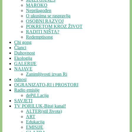
MAROKO
Neprilagođen
O ukusima se raspravlja
OSOBNI RAZVOJ
POKRETOM KROZ ŽIVOT
RADITI NIŠTA?
Redemptisong
Chi gong
Članci
Duhovnost
Ekologija
GALERIJE
NAJAVE
Zanimljivosti izvan Ri
odnosi
OGRANIZATO-RI i PROSTORI
Radio emisije
dePiLLacija
SAVJETI
TV PORILUK-Biraj kanal!
ALTER(stil života)
ART
Edukacija
EMISIJE