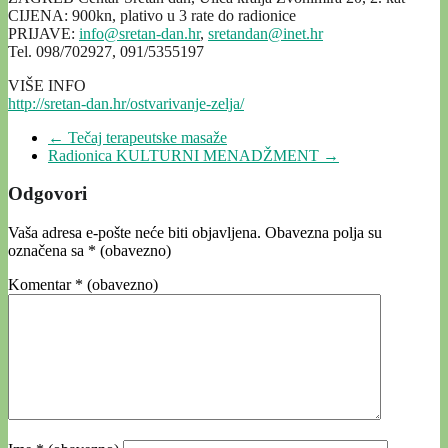
CIJENA: 900kn, plativo u 3 rate do radionice
PRIJAVE:
info@sretan-dan.hr
,
sretandan@inet.hr
Tel. 098/702927, 091/5355197
VIŠE INFO
http://sretan-dan.hr/ostvarivanje-zelja/
←
Tečaj terapeutske masaže
Radionica KULTURNI MENADŽMENT
→
Odgovori
Vaša adresa e-pošte neće biti objavljena.
Obavezna polja su
označena sa
* (obavezno)
Komentar
* (obavezno)