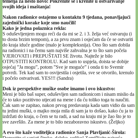
temelja za nešto novo! Pokrenite se i krenite u ostvarivanje
svojih ideja i maštanja!
Nakon radionice ostajemo u kontaktu 9 tjedana, ponavljajući
zajednički korake koje smo naučili!
Kako je jedna polaznica rekla:
S oduševljenjem mogu reći da da mi se 2. i 3. želja već ostvaruju (i
to dosta brzim tempom), a za prvu znam i osjećam da će se ostvariti
do kraja iduće godine (malo je kompleksnija). Ono što sam dobila
na radionici i na čemu sam najviše zahvalna je to što sam počela
VJEROVATI i PREPUŠTATI SE životu. Najteže je bilo
OTPUSTITI KONTROLU. Kad sam to uspjela, doista se dobije
osjećaj ”Ja mogu”, potom ”Sve je moguće” i onda ti to Svemir
potvrdi. Tek kad sam to osvijestila i osjetila, sve se otvorilo, krenulo
i počelo ostvarivati. YES!!! (Sandra)
Dok iz perspektive muške osobe imamo i ovo iskustvo:
Meni je bilo baš super, oduševljen sam radionicom i nisam mislio da
će to tako pozitivno utjecati na mene i da ću toliko toga tu naučiti.
Čak sam se zapitao, nakon prvog predavanja kada sam vidio da sam
tu jedini muški, o majko moja mila di sam ja to došao, kako ću ja to
izdržati do kraja, o čem se tu radi, a sad na kraju mi je žao što je to
sve završilo. Za mene je to bilo nezaboravno iskustvo. (Željko)
A evo što kaže voditeljica radionice Sanja Plavljanić-Širola:
Dopustite si sanjati široko, daleko, veliko! Zamišljajte najveća