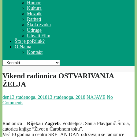
Humor
Kultura
Mozaik
Rariteti
Škola zvuka
Udruge
Uhvati Film
Što je poRiluk?
O Nama
Kontakt
Vikend radionica OSTVARIVANJA
ŽELJA
den
13 studenoga, 2018
13 studenoga, 2018
NAJAVE
No
Comments
Radionica –
Rijeka
i
Zagreb
. Voditeljica: Sanja Plavljanič-Širola,
autorica knjige “Život u Čarobnom toku”.
Već 10 godina u centru SRETAN DAN održavaju se radionice