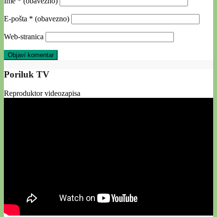
Ime
* (obavezno)
E-pošta
* (obavezno)
Web-stranica
Poriluk TV
Reproduktor videozapisa