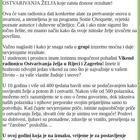
OSTVARIVANJA ŽELJA koje zaista donose rezultate!
Ova će vam radionica dati konkretne alate za pretvaranje snova u
stvarnost, a utemeljena je na programu Sonie Choquette, svjetski
poznate autorice i duhovne učiteljice. Čak i ako niste sigurni što
točno želite, mi znamo način kako da svoje istinske želje izvučete na
površinu.
Važno naglasiti i kako je snaga rada u
grupi
izuzetno moćna i daje
nevjerojatne rezultate.
U studenom i prosincu imate iznimnu mogućnost pohađati
Vikend
radionicu Ostvarivanja želja u Rijeci i Zagrebu!
Imete li
hrabrosti odvojiti jedan vikend za ono što je najvažnije u vašem
životu – za vaše vlastite žudnje i snove?
U 10 godina i više od 400 tjedana bavili smo se podučavanjem kako
osvijestiti želje a potom ih i ostvariti. Nakon više od 500 polaznika,
možemo reći: razumijemo se u ono o čemu govorimo, dok iskustva
naših polaznika i njihove preporuke svojim prijateljima samo to
potvrđuju. Kad čujete nevjerojatne priče, istinite najneobičnije priče
o ostvarivanju želja, shvatit ćete da je uistinu sve moguće! Poslovi
su dobiveni, ljubavi su pronađene, zdravlje se vratilo, preseljenja su
se “čarobno” posložila…
U ovoj godini koja je na izmaku, vrijeme je za postavljenje