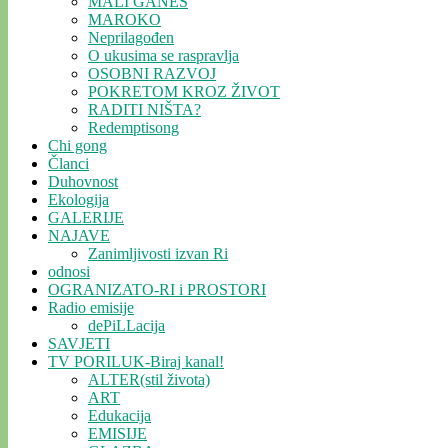
MALI GANEŠ
MAROKO
Neprilagođen
O ukusima se raspravlja
OSOBNI RAZVOJ
POKRETOM KROZ ŽIVOT
RADITI NIŠTA?
Redemptisong
Chi gong
Članci
Duhovnost
Ekologija
GALERIJE
NAJAVE
Zanimljivosti izvan Ri
odnosi
OGRANIZATO-RI i PROSTORI
Radio emisije
dePiLLacija
SAVJETI
TV PORILUK-Biraj kanal!
ALTER(stil života)
ART
Edukacija
EMISIJE