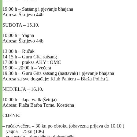
19:00 h – Satsang i pjevanje bhajana
Adresa: Škrljevo 44b
SUBOTA – 15.10.
10:00 h – Yagna
Adresa: Škrljevo 44b
13:00 h – Ručak
14:15 h – Guru Gita satsang
17:00 h – praksa AKY i OMC
19:00 – 20:00 h – Večera
19:30 h – Guru Gita satsang (nastavak) i pjevanje bhajana
Adresa za sve događaje: Klub Pantera – Blaža Polića 2
NEDJELJA – 16.10.
10:00 h – Japa walk (šetnja)
Adresa: Plaža Barba Tome, Kostrena
CIJENE:
– ručak/večera – 30 kn po obroku (obavezna prijava do 10.10.)
– yagna – 75kn (10€)
– sve ostalo – donacije su dobrodošle