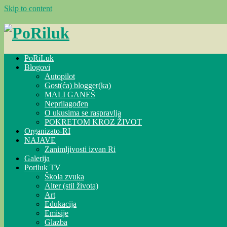
Skip to content
PoRiLuk
Blogovi
Autopilot
Gost(ća) blogger(ka)
MALI GANEŠ
Neprilagođen
O ukusima se raspravlja
POKRETOM KROZ ŽIVOT
Organizato-RI
NAJAVE
Zanimljivosti izvan Ri
Galerija
Poriluk TV
Škola zvuka
Alter (stil života)
Art
Edukacija
Emisije
Glazba