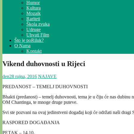
Humor
Kultura
Mozaik
Rariteti
Škola zvuka
Udruge
Uhvati Film
Što je poRiluk?
O Nama
Kontakt
Vikend duhovnosti u Rijeci
den
28 rujna, 2016
NAJAVE
PREDANOST – TEMELJ DUHOVNOSTI
Bhakti (predanost) – temelj duhovnosti, tema je u čiju će nas dub
OM Chantinga, te mnoge druge puteve.
Svi ste pozvani na ovaj jedinstveni događaj koji će održati naši dragi
RASPORED DOGAĐANJA
PETAK – 14.10.