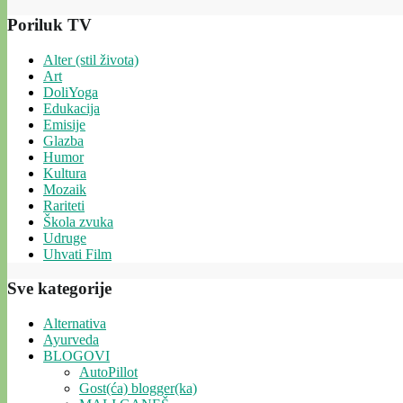
Poriluk TV
Alter (stil života)
Art
DoliYoga
Edukacija
Emisije
Glazba
Humor
Kultura
Mozaik
Rariteti
Škola zvuka
Udruge
Uhvati Film
Sve kategorije
Alternativa
Ayurveda
BLOGOVI
AutoPillot
Gost(ća) blogger(ka)