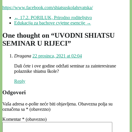
https://www.facebook.com/shiatsuskolahrvatska/
←
17.2. PORILUK, Prirodno roditeljstvo
Edukacija za bachove cvjetne esencije
→
One thought on “
UVODNI SHIATSU
SEMINAR U RIJECI
”
Dragana
22 prosinca, 2021 at 02:04
Dali ćete i ove godine održati seminar za zainteresirane
polaznike shiatsu škole?
Reply
Odgovori
Vaša adresa e-pošte neće biti objavljena.
Obavezna polja su
označena sa
* (obavezno)
Komentar
* (obavezno)