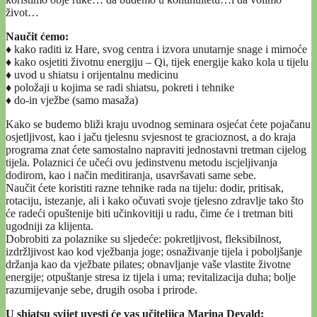
život…
Naučit ćemo:
♦ kako raditi iz Hare, svog centra i izvora unutarnje snage i mirnoće
♦ kako osjetiti životnu energiju – Qi, tijek energije kako kola u tijelu
♦ uvod u shiatsu i orijentalnu medicinu
♦ položaji u kojima se radi shiatsu, pokreti i tehnike
♦ do-in vježbe (samo masaža)
Kako se budemo bliži kraju uvodnog seminara osjećat ćete pojačanu
osjetljivost, kao i jaču tjelesnu svjesnost te gracioznost, a do kraja
programa znat ćete samostalno napraviti jednostavni tretman cijelog
tijela. Polaznici će učeći ovu jedinstvenu metodu iscjeljivanja
dodirom, kao i način meditiranja, usavršavati same sebe.
Naučit ćete koristiti razne tehnike rada na tijelu: dodir, pritisak,
rotaciju, istezanje, ali i kako očuvati svoje tjelesno zdravlje tako što
će radeći opuštenije biti učinkovitiji u radu, čime će i tretman biti
ugodniji za klijenta.
Dobrobiti za polaznike su sljedeće: pokretljivost, fleksibilnost,
izdržljivost kao kod vježbanja joge; osnaživanje tijela i poboljšanje
držanja kao da vježbate pilates; obnavljanje vaše vlastite životne
energije; otpuštanje stresa iz tijela i uma; revitalizacija duha; bolje
razumijevanje sebe, drugih osoba i prirode.
U shiatsu svijet uvesti će vas učiteljica Marina Devald: