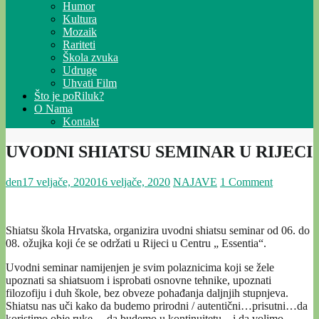
Humor
Kultura
Mozaik
Rariteti
Škola zvuka
Udruge
Uhvati Film
Što je poRiluk?
O Nama
Kontakt
UVODNI SHIATSU SEMINAR U RIJECI
den
17 veljače, 2020
16 veljače, 2020
NAJAVE
1 Comment
Shiatsu škola Hrvatska, organizira uvodni shiatsu seminar od 06. do
08. ožujka koji će se održati u Rijeci u Centru „ Essentia“.
Uvodni seminar namijenjen je svim polaznicima koji se žele
upoznati sa shiatsuom i isprobati osnovne tehnike, upoznati
filozofiju i duh škole, bez obveze pohađanja daljnjih stupnjeva.
Shiatsu nas uči kako da budemo prirodni / autentični…prisutni…da
koristimo obje ruke… da budemo u kontinuitetu…i da volimo