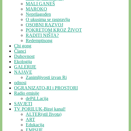
MALI GANEŠ
MAROKO
Neprilagođen
O ukusima se raspravlja
OSOBNI RAZVOJ
POKRETOM KROZ ŽIVOT
RADITI NIŠTA?
Redemptisong
Chi gong
Članci
Duhovnost
Ekologija
GALERIJE
NAJAVE
Zanimljivosti izvan Ri
odnosi
OGRANIZATO-RI i PROSTORI
Radio emisije
dePiLLacija
SAVJETI
TV PORILUK-Biraj kanal!
ALTER(stil života)
ART
Edukacija
EMISIJE