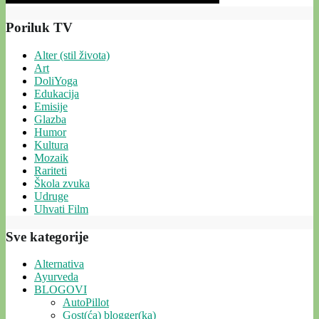
Poriluk TV
Alter (stil života)
Art
DoliYoga
Edukacija
Emisije
Glazba
Humor
Kultura
Mozaik
Rariteti
Škola zvuka
Udruge
Uhvati Film
Sve kategorije
Alternativa
Ayurveda
BLOGOVI
AutoPillot
Gost(ća) blogger(ka)