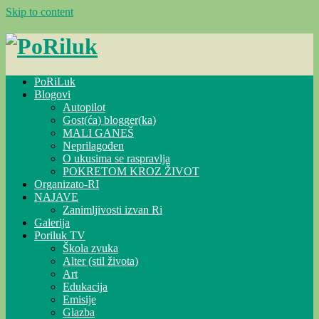
Skip to content
PoRiLuk
Blogovi
Autopilot
Gost(ća) blogger(ka)
MALI GANEŠ
Neprilagođen
O ukusima se raspravlja
POKRETOM KROZ ŽIVOT
Organizato-RI
NAJAVE
Zanimljivosti izvan Ri
Galerija
Poriluk TV
Škola zvuka
Alter (stil života)
Art
Edukacija
Emisije
Glazba