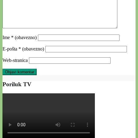
Ime
* (obavezno)
E-pošta
* (obavezno)
Web-stranica
Poriluk TV