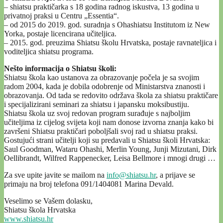
– shiatsu praktičarka s 18 godina radnog iskustva, 13 godina u
privatnoj praksi u Centru „Essentia“.
– od 2015 do 2019. god. suradnja s Ohashiatsu Institutom iz New
Yorka, postaje licencirana učiteljica.
– 2015. god. preuzima Shiatsu školu Hrvatska, postaje ravnateljica i
voditeljica shiatsu programa.
Nešto informacija o Shiatsu školi:
Shiatsu škola kao ustanova za obrazovanje počela je sa svojim
radom 2004, kada je dobila odobrenje od Ministarstva znanosti i
obrazovanja. Od tada se redovito održava škola za shiatsu praktičare
i specijalizirani seminari za shiatsu i japansku moksibustiju.
Shiatsu škola uz svoj redovan program surađuje s najboljim
učiteljima iz cijelog svijeta koji nam donose izvorna znanja kako bi
završeni Shiatsu praktičari poboljšali svoj rad u shiatsu praksi.
Gostujući strani učitelji koji su predavali u Shiatsu školi Hrvatska:
Saul Goodman, Wataru Ohashi, Merlin Young, Junji Mizutani, Dirk
Oellibrandt, Wilfred Rappenecker, Leisa Bellmore i mnogi drugi …
Za sve upite javite se mailom na
info@shiatsu.hr
, a prijave se
primaju na broj telefona 091/1404081 Marina Devald.
Veselimo se Vašem dolasku,
Shiatsu škola Hrvatska
www.shiatsu.hr