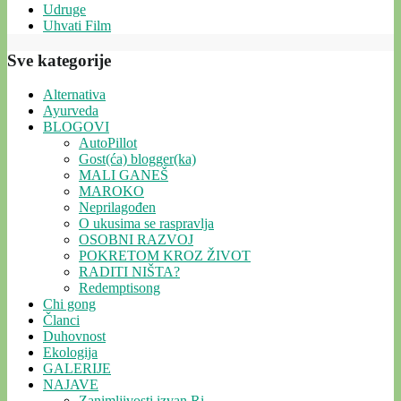
Udruge
Uhvati Film
Sve kategorije
Alternativa
Ayurveda
BLOGOVI
AutoPillot
Gost(ća) blogger(ka)
MALI GANEŠ
MAROKO
Neprilagođen
O ukusima se raspravlja
OSOBNI RAZVOJ
POKRETOM KROZ ŽIVOT
RADITI NIŠTA?
Redemptisong
Chi gong
Članci
Duhovnost
Ekologija
GALERIJE
NAJAVE
Zanimljivosti izvan Ri