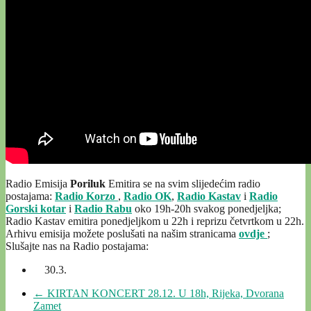
Radio Emisija
Poriluk
Emitira se na svim slijedećim radio
postajama:
Radio Korzo
,
Radio OK
,
Radio Kastav
i
Radio
Gorski kotar
i
Radio Rabu
oko 19h-20h svakog ponedjeljka;
Radio Kastav emitira ponedjeljkom u 22h i reprizu četvrtkom u 22h.
Arhivu emisija možete poslušati na našim stranicama
ovdje
;
Slušajte nas na Radio postajama:
30.3.
←
KIRTAN KONCERT 28.12. U 18h, Rijeka, Dvorana
Zamet