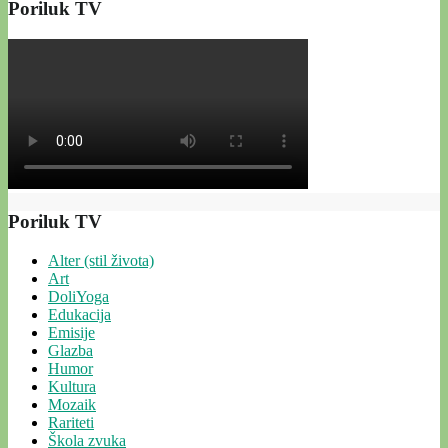
Poriluk TV
Poriluk TV
Alter (stil života)
Art
DoliYoga
Edukacija
Emisije
Glazba
Humor
Kultura
Mozaik
Rariteti
Škola zvuka