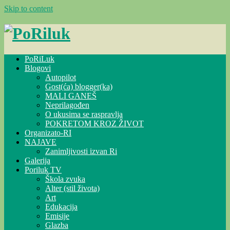
Skip to content
PoRiLuk
Blogovi
Autopilot
Gost(ća) blogger(ka)
MALI GANEŠ
Neprilagođen
O ukusima se raspravlja
POKRETOM KROZ ŽIVOT
Organizato-RI
NAJAVE
Zanimljivosti izvan Ri
Galerija
Poriluk TV
Škola zvuka
Alter (stil života)
Art
Edukacija
Emisije
Glazba