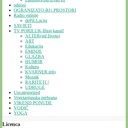
odnosi
OGRANIZATO-RI i PROSTORI
Radio emisije
dePiLLacija
SAVJETI
TV PORILUK-Biraj kanal!
ALTER(stil života)
ART
Edukacija
EMISIJE
GLAZBA
HUMOR
Kultura
KVARNER.info
Mozaik
RARITETI !
UDRUGE
Uncategorized
Vegetarijanska prehrana
VIKEND PONUDE
VODIČ
YOGA
Licenca