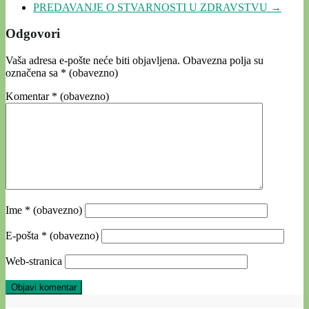
PREDAVANJE O STVARNOSTI U ZDRAVSTVU
→
Odgovori
Vaša adresa e-pošte neće biti objavljena.
Obavezna polja su
označena sa
* (obavezno)
Komentar
* (obavezno)
Ime
* (obavezno)
E-pošta
* (obavezno)
Web-stranica