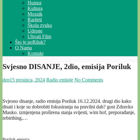
Humor
Kultura
Mozaik
Rariteti
Škola zvuka
Udruge
Uhvati Film
Što je poRiluk?
O Nama
Kontakt
Svjesno DISANJE, 2dio, emisija Poriluk
den
15 prosinca, 2024
Radio emisije
No Comments
Svjesno disanje, radio emisija Poriluk 16.12.2024. drugi dio kako
disati i koje su dobrobiti fokusiranja na pravilni dah? gost Zdravko
Mauko. izmjenjena proširena stanja svijesti, wim hof, preporađanje,
rebirthing,…
Poriluk emisija