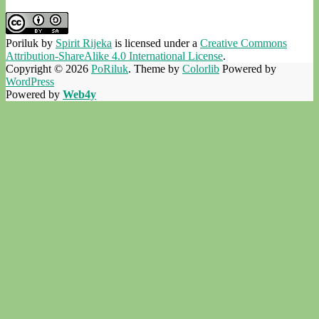
Poriluk
by
Spirit Rijeka
is licensed under a
Creative Commons
Attribution-ShareAlike 4.0 International License
.
Copyright © 2026
PoRiluk
. Theme by
Colorlib
Powered by
WordPress
Powered by
Web4y