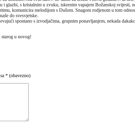
u i glazbi, s kristalnim u zvuku, iskrenim vapajem Božanskoj svijesti, 
no u ritmu, komunicira melodijom s Dušom. Snagom rodjenom u tom odnosu t
naše do svesvjetske.
 pjevajući spontano s izvodjačima, grupnim ponavljanjem, nekada dakak
z starog u novog!
 sa
* (obavezno)