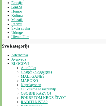
Emisije
Glazba
Humor
Kultura
Mozaik
Rariteti
Škola zvuka
Udruge
Uhvati Film
Sve kategorije
Alternativa
Ayurveda
BLOGOVI
AutoPillot
Gost(ća) blogger(ka)
MALI GANEŠ
MAROKO
Neprilagođen
O ukusima se raspravlja
OSOBNI RAZVOJ
POKRETOM KROZ ŽIVOT
RADITI NIŠTA?