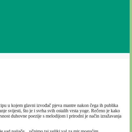
ncipu u kojem glavni izvođač pjeva mantre nakon čega ih publika
je svijesti, što je i svrha svih ostalih vrsta yoge. Rečeno je kako
rsnost duhovne poezije s melodijom i prirodni je način izražavanja
e sad najjače…učnimo taj veliki val za mir mogućim…