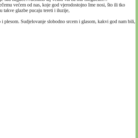
nečemu većem od nas, koje god vjerodostojno Ime nosi, što ili tko
akve glazbe pucaju tereti i iluzije,
o i plesom. Sudjelovanje slobodno srcem i glasom, kakvi god nam bili,