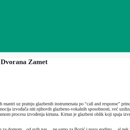
 Dvorana Zamet
kih mantri uz pratnju glazbenih instrumenata po “call and response” pri
romocija izvođača niti njihovih glazbeno-vokalnih sposobnosti, već uzdizan
samom procesu izvođenja kirtana. Kirtan je glazbeni oblik koji spaja izv
je za domom…od svih nas… ne samo za Bozić i novu godinu… al nek j