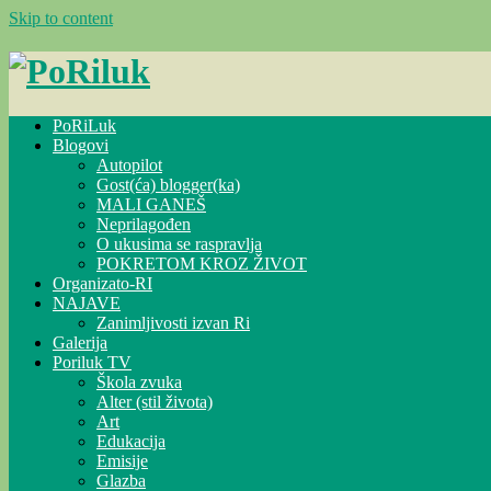
Skip to content
PoRiLuk
Blogovi
Autopilot
Gost(ća) blogger(ka)
MALI GANEŠ
Neprilagođen
O ukusima se raspravlja
POKRETOM KROZ ŽIVOT
Organizato-RI
NAJAVE
Zanimljivosti izvan Ri
Galerija
Poriluk TV
Škola zvuka
Alter (stil života)
Art
Edukacija
Emisije
Glazba