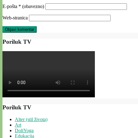
E-pošta
* (obavezno)
Web-stranica
Poriluk TV
Poriluk TV
Alter (stil života)
Art
DoliYoga
Edukacija