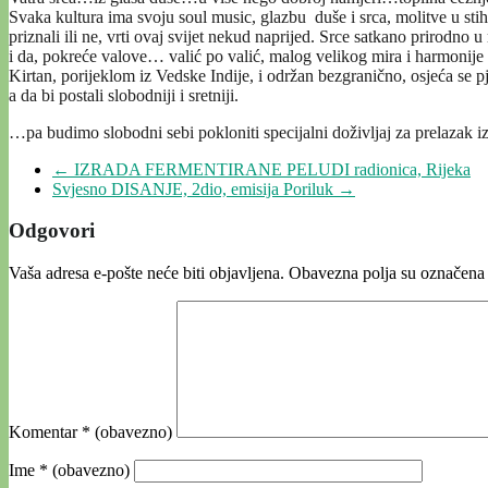
Svaka kultura ima svoju soul music, glazbu duše i srca, molitve u stih
priznali ili ne, vrti ovaj svijet nekud naprijed. Srce satkano prirod
i da, pokreće valove… valić po valić, malog velikog mira i harmonije 
Kirtan, porijeklom iz Vedske Indije, i održan bezgranično, osjeća se
a da bi postali slobodniji i sretniji.
…pa budimo slobodni sebi pokloniti specijalni doživljaj za prelazak i
←
IZRADA FERMENTIRANE PELUDI radionica, Rijeka
Svjesno DISANJE, 2dio, emisija Poriluk
→
Odgovori
Vaša adresa e-pošte neće biti objavljena.
Obavezna polja su označena
Komentar
* (obavezno)
Ime
* (obavezno)