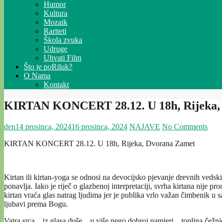
Humor
Kultura
Mozaik
Rariteti
Škola zvuka
Udruge
Uhvati Film
Što je poRiluk?
O Nama
Kontakt
KIRTAN KONCERT 28.12. U 18h, Rijeka,
den
14 prosinca, 2024
16 prosinca, 2024
NAJAVE
No Comments
KIRTAN KONCERT 28.12. U 18h, Rijeka, Dvorana Zamet
Kirtan ili kirtan-yoga se odnosi na devocijsko pjevanje drevnih veds
ponavlja. Iako je riječ o glazbenoj interpretaciji, svrha kirtana nije p
kirtan vraća glas natrag ljudima jer je publika vrlo važan čimbenik u 
ljubavi prema Bogu.
Vatra srca…iz glasa duše…u više nego dobroj namjeri…toplina čežn