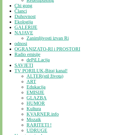
Redemptisong
Chi gong
Članci
Duhovnost
Ekologija
GALERIJE
NAJAVE
Zanimljivosti izvan Ri
odnosi
OGRANIZATO-RI i PROSTORI
Radio emisije
dePiLLacija
SAVJETI
TV PORILUK-Biraj kanal!
ALTER(stil života)
ART
Edukacija
EMISIJE
GLAZBA
HUMOR
Kultura
KVARNER.info
Mozaik
RARITETI !
UDRUGE