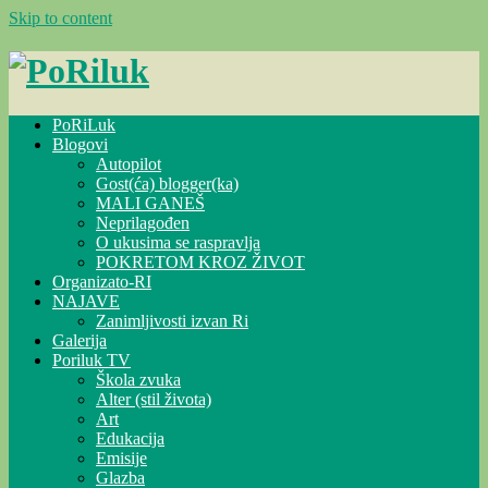
Skip to content
PoRiLuk
Blogovi
Autopilot
Gost(ća) blogger(ka)
MALI GANEŠ
Neprilagođen
O ukusima se raspravlja
POKRETOM KROZ ŽIVOT
Organizato-RI
NAJAVE
Zanimljivosti izvan Ri
Galerija
Poriluk TV
Škola zvuka
Alter (stil života)
Art
Edukacija
Emisije
Glazba