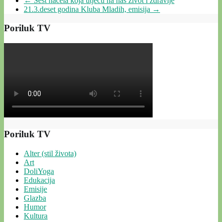
←
Šest načela koja utječu na naš život i zdravlje
21.3.deset godina Kluba Mladih, emisija
→
Poriluk TV
Poriluk TV
Alter (stil života)
Art
DoliYoga
Edukacija
Emisije
Glazba
Humor
Kultura