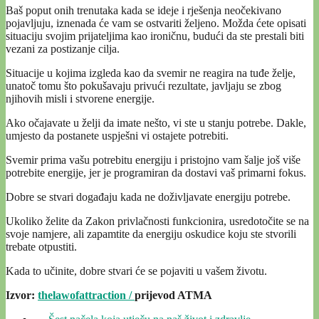
Baš poput onih trenutaka kada se ideje i rješenja neočekivano
pojavljuju, iznenada će vam se ostvariti željeno. Možda ćete opisati
situaciju svojim prijateljima kao ironičnu, budući da ste prestali biti
vezani za postizanje cilja.
Situacije u kojima izgleda kao da svemir ne reagira na tuđe želje,
unatoč tomu što pokušavaju privući rezultate, javljaju se zbog
njihovih misli i stvorene energije.
Ako očajavate u želji da imate nešto, vi ste u stanju potrebe. Dakle,
umjesto da postanete uspješni vi ostajete potrebiti.
Svemir prima vašu potrebitu energiju i pristojno vam šalje još više
potrebite energije, jer je programiran da dostavi vaš primarni fokus.
Dobre se stvari događaju kada ne doživljavate energiju potrebe.
Ukoliko želite da Zakon privlačnosti funkcionira, usredotočite se na
svoje namjere, ali zapamtite da energiju oskudice koju ste stvorili
trebate otpustiti.
Kada to učinite, dobre stvari će se pojaviti u vašem životu.
Izvor:
thelawofattraction /
prijevod ATMA