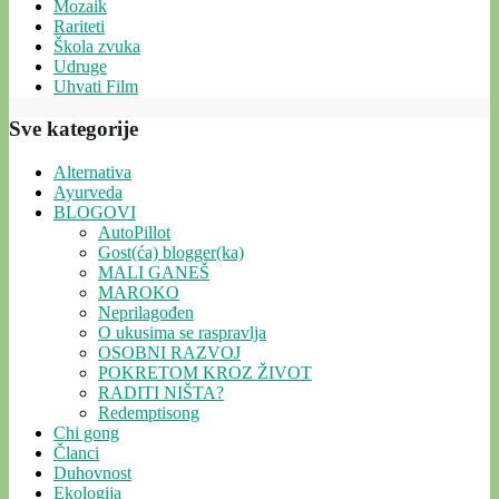
Mozaik
Rariteti
Škola zvuka
Udruge
Uhvati Film
Sve kategorije
Alternativa
Ayurveda
BLOGOVI
AutoPillot
Gost(ća) blogger(ka)
MALI GANEŠ
MAROKO
Neprilagođen
O ukusima se raspravlja
OSOBNI RAZVOJ
POKRETOM KROZ ŽIVOT
RADITI NIŠTA?
Redemptisong
Chi gong
Članci
Duhovnost
Ekologija