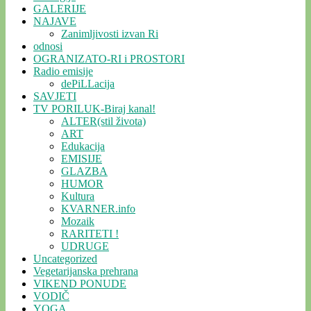
GALERIJE
NAJAVE
Zanimljivosti izvan Ri
odnosi
OGRANIZATO-RI i PROSTORI
Radio emisije
dePiLLacija
SAVJETI
TV PORILUK-Biraj kanal!
ALTER(stil života)
ART
Edukacija
EMISIJE
GLAZBA
HUMOR
Kultura
KVARNER.info
Mozaik
RARITETI !
UDRUGE
Uncategorized
Vegetarijanska prehrana
VIKEND PONUDE
VODIČ
YOGA