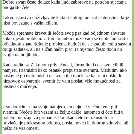
Dobre stvari često dolaze kada ljudi zaborave na potrebu stjecanja
onoga što žele.
Takvo iskustvo doživljavate kada ste okupirani s djelatnostima koje
nisu povezane s vašim ciljem.
Možda spremate krevet ili šećete svog psa kad odjednom shvatite
kako riješiti problem. U tom trenutku može vam se činiti čudno što
odjednom znate rješenje problema budući da ste zadubljeni u sasvim
drugi zadatak, ali na sličan način pisci i umjetnici često dođu do
svojih najboljih ideja.
Kada radite sa Zakonom privlačnosti, formulirati ćete svoj cilj ili
namjeru i zamisliti kako ostatak prepuštate svemiru. Međutim, ako
nastavite grčevito misliti na svoj cilj i mučiti se kako bi došlo do
njegovog ostvarenja, svemir će vam poslati više mogućnosti za
nastavak mučenja.
Usredotočite se na svoju namjeru, predajte je vječnoj energiji
svemira. Nećete biti vezani za želju; dakle, automatski ćete biti u
boljem položaju za primanje. Ponekad ćete se fokusirati na
privlačenje prekrasnog odnosa, posla, novca ili dobrog zdravlja, ali
nešto će vas omesti.