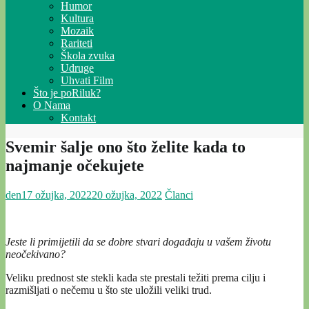
Humor
Kultura
Mozaik
Rariteti
Škola zvuka
Udruge
Uhvati Film
Što je poRiluk?
O Nama
Kontakt
Svemir šalje ono što želite kada to
najmanje očekujete
den
17 ožujka, 2022
20 ožujka, 2022
Članci
Jeste li primijetili da se dobre stvari događaju u vašem životu
neočekivano?
Veliku prednost ste stekli kada ste prestali težiti prema cilju i
razmišljati o nečemu u što ste uložili veliki trud.