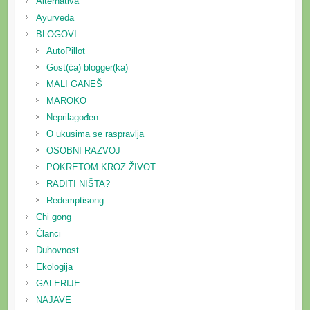
Alternativa
Ayurveda
BLOGOVI
AutoPillot
Gost(ća) blogger(ka)
MALI GANEŠ
MAROKO
Neprilagođen
O ukusima se raspravlja
OSOBNI RAZVOJ
POKRETOM KROZ ŽIVOT
RADITI NIŠTA?
Redemptisong
Chi gong
Članci
Duhovnost
Ekologija
GALERIJE
NAJAVE