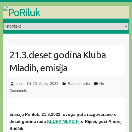
Skip
to
content
21.3.deset godina Kluba
Mladih, emisija
den
20 ožujka, 2022
Radio emisije
No
Comments
Emisija Poriluk, 21.3.2022. ovoga puta razgovaramo o
deset godina rada
KLUBA MLADIH
u Rijeci, gost Andrej
Briščik