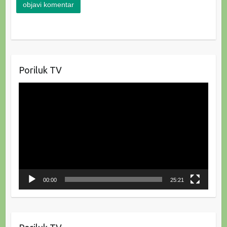
Poriluk TV
Reproduktor
videozapisa
00:00
25:21