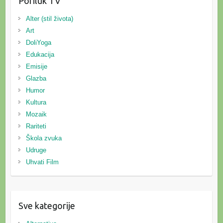
Poriluk TV
Alter (stil života)
Art
DoliYoga
Edukacija
Emisije
Glazba
Humor
Kultura
Mozaik
Rariteti
Škola zvuka
Udruge
Uhvati Film
Sve kategorije