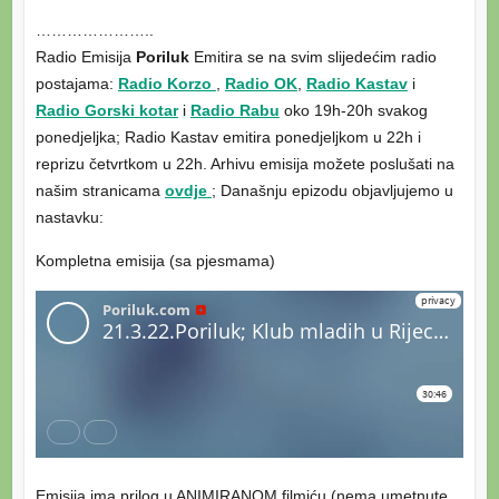
…………………..
Radio Emisija
Poriluk
Emitira se na svim slijedećim radio
postajama:
Radio Korzo
,
Radio OK
,
Radio Kastav
i
Radio Gorski kotar
i
Radio Rabu
oko 19h-20h svakog
ponedjeljka; Radio Kastav emitira ponedjeljkom u 22h i
reprizu četvrtkom u 22h. Arhivu emisija možete poslušati na
našim stranicama
ovdje
; Današnju epizodu objavljujemo u
nastavku:
Kompletna emisija (sa pjesmama)
Emisija ima prilog u ANIMIRANOM filmiću (nema umetnute