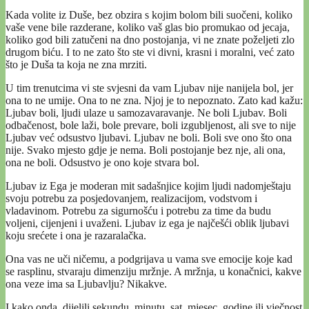
Kada volite iz Duše, bez obzira s kojim bolom bili suočeni, koliko
vaše vene bile razderane, koliko vaš glas bio promukao od jecaja,
koliko god bili zatučeni na dno postojanja, vi ne znate poželjeti zlo
drugom biću. I to ne zato što ste vi divni, krasni i moralni, već zato
što je Duša ta koja ne zna mrziti.
U tim trenutcima vi ste svjesni da vam Ljubav nije nanijela bol, jer
ona to ne umije. Ona to ne zna. Njoj je to nepoznato. Zato kad kažu:
Ljubav boli, ljudi ulaze u samozavaravanje. Ne boli Ljubav. Boli
odbačenost, bole laži, bole prevare, boli izgubljenost, ali sve to nije
Ljubav već odsustvo ljubavi. Ljubav ne boli. Boli sve ono što ona
nije. Svako mjesto gdje je nema. Boli postojanje bez nje, ali ona,
ona ne boli. Odsustvo je ono koje stvara bol.
Ljubav iz Ega je moderan mit sadašnjice kojim ljudi nadomještaju
svoju potrebu za posjedovanjem, realizacijom, vodstvom i
vladavinom. Potrebu za sigurnošću i potrebu za time da budu
voljeni, cijenjeni i uvaženi. Ljubav iz ega je najčešći oblik ljubavi
koju srećete i ona je razaralačka.
Ona vas ne uči ničemu, a podgrijava u vama sve emocije koje kad
se rasplinu, stvaraju dimenziju mržnje. A mržnja, u konačnici, kakve
ona veze ima sa Ljubavlju? Nikakve.
I kako onda, dijelili sekundu, minutu, sat, mjesec, godine ili vječnost