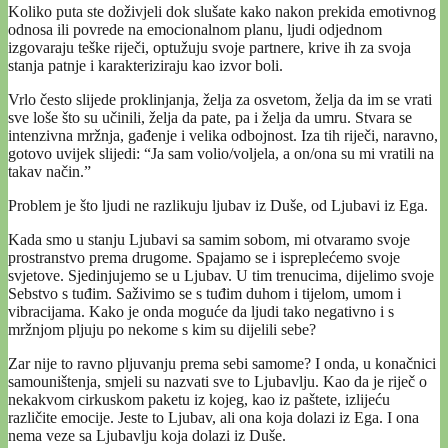
Koliko puta ste doživjeli dok slušate kako nakon prekida emotivnog
odnosa ili povrede na emocionalnom planu, ljudi odjednom
izgovaraju teške riječi, optužuju svoje partnere, krive ih za svoja
stanja patnje i karakteriziraju kao izvor boli.
Vrlo često slijede proklinjanja, želja za osvetom, želja da im se vrati
sve loše što su učinili, želja da pate, pa i želja da umru. Stvara se
intenzivna mržnja, gađenje i velika odbojnost. Iza tih riječi, naravno,
gotovo uvijek slijedi: “Ja sam volio/voljela, a on/ona su mi vratili na
takav način.”
Problem je što ljudi ne razlikuju ljubav iz Duše, od Ljubavi iz Ega.
Kada smo u stanju Ljubavi sa samim sobom, mi otvaramo svoje
prostranstvo prema drugome. Spajamo se i ispreplećemo svoje
svjetove. Sjedinjujemo se u Ljubav. U tim trenucima, dijelimo svoje
Sebstvo s tuđim. Saživimo se s tuđim duhom i tijelom, umom i
vibracijama. Kako je onda moguće da ljudi tako negativno i s
mržnjom pljuju po nekome s kim su dijelili sebe?
Zar nije to ravno pljuvanju prema sebi samome? I onda, u konačnici
samouništenja, smjeli su nazvati sve to Ljubavlju. Kao da je riječ o
nekakvom cirkuskom paketu iz kojeg, kao iz paštete, izlijeću
različite emocije. Jeste to Ljubav, ali ona koja dolazi iz Ega. I ona
nema veze sa Ljubavlju koja dolazi iz Duše.