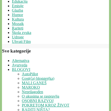
Edukacija
Emisije
Glazba
Humor
Kultura
Mozaik
Rariteti
Škola zvuka
Udruge
Uhvati Film
Sve kategorije
Alternativa
Ayurveda
BLOGOVI
AutoPillot
Gost(ća) blogger(ka)
MALI GANEŠ
MAROKO
Neprilagođen
O ukusima se raspravlja
OSOBNI RAZVOJ
POKRETOM KROZ ŽIVOT
RADITI NIŠTA?