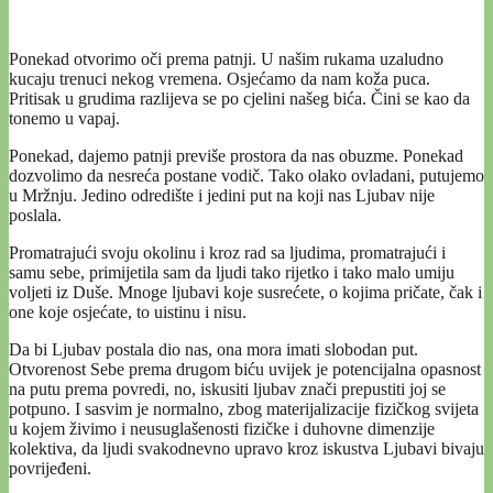
Ponekad otvorimo oči prema patnji. U našim rukama uzaludno
kucaju trenuci nekog vremena. Osjećamo da nam koža puca.
Pritisak u grudima razlijeva se po cjelini našeg bića. Čini se kao da
tonemo u vapaj.
Ponekad, dajemo patnji previše prostora da nas obuzme. Ponekad
dozvolimo da nesreća postane vodič. Tako olako ovladani, putujemo
u Mržnju. Jedino odredište i jedini put na koji nas Ljubav nije
poslala.
Promatrajući svoju okolinu i kroz rad sa ljudima, promatrajući i
samu sebe, primijetila sam da ljudi tako rijetko i tako malo umiju
voljeti iz Duše. Mnoge ljubavi koje susrećete, o kojima pričate, čak i
one koje osjećate, to uistinu i nisu.
Da bi Ljubav postala dio nas, ona mora imati slobodan put.
Otvorenost Sebe prema drugom biću uvijek je potencijalna opasnost
na putu prema povredi, no, iskusiti ljubav znači prepustiti joj se
potpuno. I sasvim je normalno, zbog materijalizacije fizičkog svijeta
u kojem živimo i neusuglašenosti fizičke i duhovne dimenzije
kolektiva, da ljudi svakodnevno upravo kroz iskustva Ljubavi bivaju
povrijeđeni.