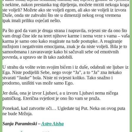
s nekime, nakon prestanka tog dijeljenja, možete mrziti nekoga koga
ste voljeli? Možete ako ste voljeli egom, ali ako ste voljeli iz izvora
Duše, onda ste zahvalni što ste u dimenziji nekog svog vremena
ipak imali priliku osjećati nešto.
Pa što god da vam je druga strana i napravila, svjesni ste da ono što
vam drugi čine ide na teret njihove karme i nema veze s vama – vaša
karma je samo ono kako reagirate na tuđe postupke. A reagiranje
mržnjom i negativnim emocijama, znak je da niste voljeli. Bila je to
samoobmana i zavaravanje kako bi sačuvali sebe od emotivnih
povreda, a upravo ste ih tako zadobili.
U strahu da volite svim svojim bićem i iz duše, odabrali ste ljubav iz
Ega. Niste podijelili Sebe, nego svoje “Ja”, a to “Ja” zna itekako
stvarati “Jauke” bola. Niste ni svjesni koliko. Tako snažno i
prodorno, uništiti vas može samo Ego.
Jer duša, ona je izvor Ljubavi, a u izvoru Ljubavi nema ničega
patničkog. Eterična svjetlost je ono što vam se pruža.
Ponekad, kad zatvorite oči… Ugledate taj Put. Neka on ovog puta
ne bude Mržnja.
Sanja Paraminski –
Astro Aisha