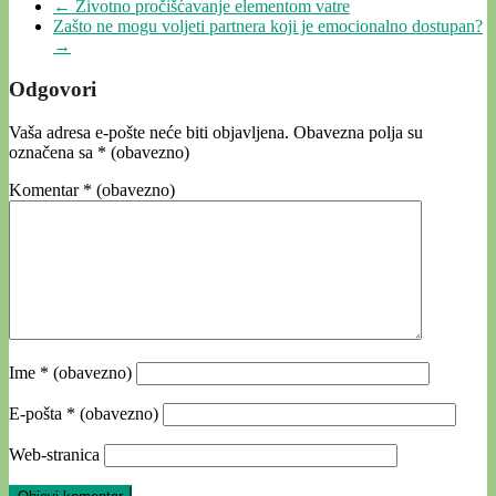
←
Životno pročišćavanje elementom vatre
Zašto ne mogu voljeti partnera koji je emocionalno dostupan?
→
Odgovori
Vaša adresa e-pošte neće biti objavljena.
Obavezna polja su
označena sa
* (obavezno)
Komentar
* (obavezno)
Ime
* (obavezno)
E-pošta
* (obavezno)
Web-stranica