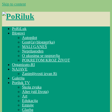
Skip to content
PoRiLuk
Blogovi
Autopilot
Gost(ća) blogger(ka)
MALI GANEŠ
Neprilagođen
O ukusima se raspravlja
POKRETOM KROZ ŽIVOT
Organizato-RI
NAJAVE
Zanimljivosti izvan Ri
Galerija
Poriluk TV
Škola zvuka
Alter (stil života)
Art
Edukacija
Emisije
Glazba