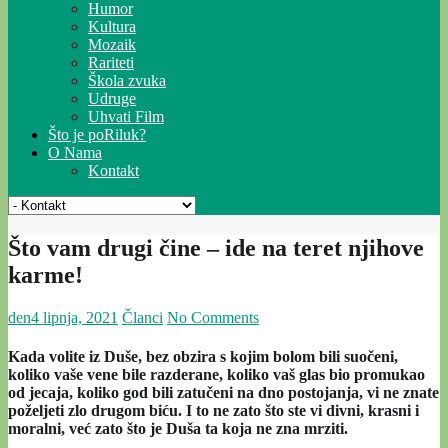
Humor
Kultura
Mozaik
Rariteti
Škola zvuka
Udruge
Uhvati Film
Što je poRiluk?
O Nama
Kontakt
Što vam drugi čine – ide na teret njihove
karme!
den
4 lipnja, 2021
Članci
No Comments
Kada volite iz Duše, bez obzira s kojim bolom bili suočeni,
koliko vaše vene bile razderane, koliko vaš glas bio promukao
od jecaja, koliko god bili zatučeni na dno postojanja, vi ne znate
poželjeti zlo drugom biću. I to ne zato što ste vi divni, krasni i
moralni, već zato što je Duša ta koja ne zna mrziti.