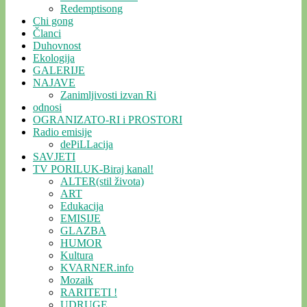
Redemptisong
Chi gong
Članci
Duhovnost
Ekologija
GALERIJE
NAJAVE
Zanimljivosti izvan Ri
odnosi
OGRANIZATO-RI i PROSTORI
Radio emisije
dePiLLacija
SAVJETI
TV PORILUK-Biraj kanal!
ALTER(stil života)
ART
Edukacija
EMISIJE
GLAZBA
HUMOR
Kultura
KVARNER.info
Mozaik
RARITETI !
UDRUGE