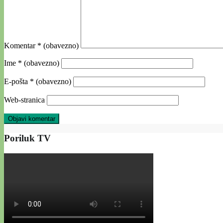
Komentar
* (obavezno)
Ime
* (obavezno)
E-pošta
* (obavezno)
Web-stranica
Poriluk TV