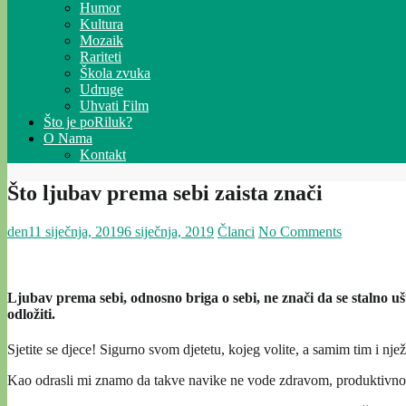
Humor
Kultura
Mozaik
Rariteti
Škola zvuka
Udruge
Uhvati Film
Što je poRiluk?
O Nama
Kontakt
Što ljubav prema sebi zaista znači
den
11 siječnja, 2019
6 siječnja, 2019
Članci
No Comments
Ljubav prema sebi, odnosno briga o sebi, ne znači da se stalno u
odložiti.
Sjetite se djece! Sigurno svom djetetu, kojeg volite, a samim tim i nj
Kao odrasli mi znamo da takve navike ne vode zdravom, produktivnom