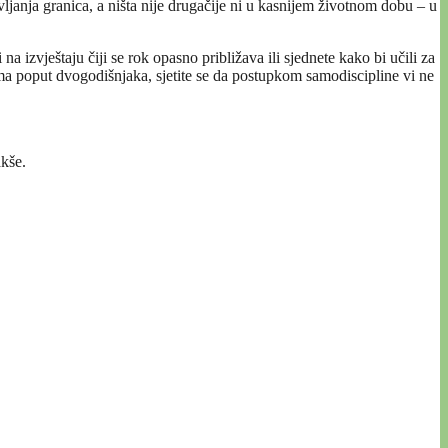
vljanja granica, a ništa nije drugačije ni u kasnijem životnom dobu – u
 na izvještaju čiji se rok opasno približava ili sjednete kako bi učili za
ama poput dvogodišnjaka, sjetite se da postupkom samodiscipline vi ne
akše.