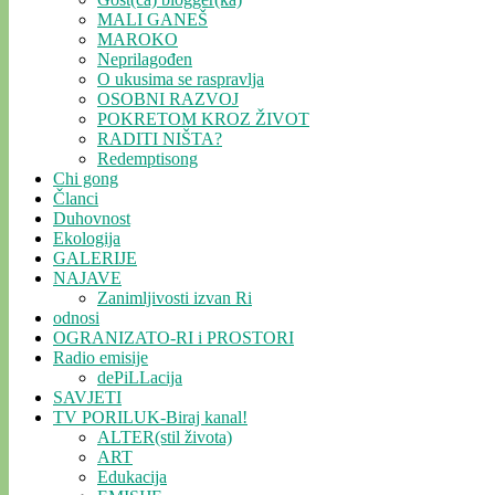
MALI GANEŠ
MAROKO
Neprilagođen
O ukusima se raspravlja
OSOBNI RAZVOJ
POKRETOM KROZ ŽIVOT
RADITI NIŠTA?
Redemptisong
Chi gong
Članci
Duhovnost
Ekologija
GALERIJE
NAJAVE
Zanimljivosti izvan Ri
odnosi
OGRANIZATO-RI i PROSTORI
Radio emisije
dePiLLacija
SAVJETI
TV PORILUK-Biraj kanal!
ALTER(stil života)
ART
Edukacija