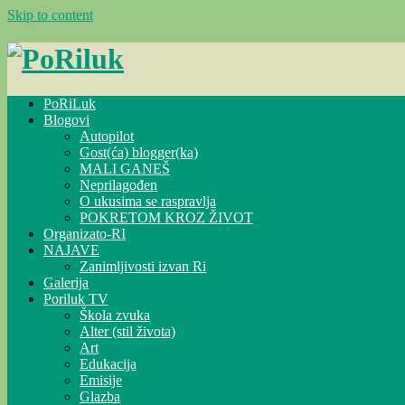
Skip to content
PoRiLuk
Blogovi
Autopilot
Gost(ća) blogger(ka)
MALI GANEŠ
Neprilagođen
O ukusima se raspravlja
POKRETOM KROZ ŽIVOT
Organizato-RI
NAJAVE
Zanimljivosti izvan Ri
Galerija
Poriluk TV
Škola zvuka
Alter (stil života)
Art
Edukacija
Emisije
Glazba