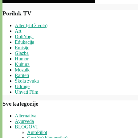
Poriluk TV
Alter (stil života)
Art
DoliYoga
Edukacija
Emisije
Glazba
Humor
Kultura
Mozaik
Rariteti
Škola zvuka
Udruge
Uhvati Film
Sve kategorije
Alternativa
Ayurveda
BLOGOVI
AutoPillot
Gost(ća) blogger(ka)