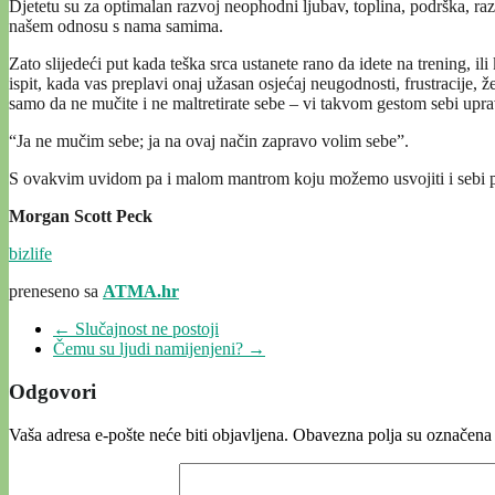
Djetetu su za optimalan razvoj neophodni ljubav, toplina, podrška, razu
našem odnosu s nama samima.
Zato slijedeći put kada teška srca ustanete rano da idete na trening, ili 
ispit, kada vas preplavi onaj užasan osjećaj neugodnosti, frustracije
samo da ne mučite i ne maltretirate sebe – vi takvom gestom sebi 
“Ja ne mučim sebe; ja na ovaj način zapravo volim sebe”.
S ovakvim uvidom pa i malom mantrom koju možemo usvojiti i sebi pona
Morgan Scott Peck
bizlife
preneseno sa
ATMA.hr
←
Slučajnost ne postoji
Čemu su ljudi namijenjeni?
→
Odgovori
Vaša adresa e-pošte neće biti objavljena.
Obavezna polja su označena