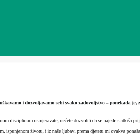
šuškavamo i dozvoljavamo sebi svako zadovoljstvo – ponekada je, za
ežnom disciplinom usmjeravate, nećete dozvoliti da se najede slatkiša pri
, ispunjenom životu, i iz naše ljubavi prema djetetu mi ovakva ponaš