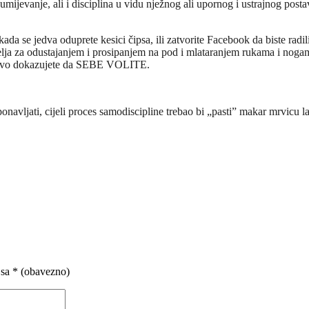
mijevanje, ali i disciplina u vidu nježnog ali upornog i ustrajnog posta
kada se jedva oduprete kesici čipsa, ili zatvorite Facebook da biste radili
, želja za odustajanjem i prosipanjem na pod i mlataranjem rukama i nog
upravo dokazujete da SEBE VOLITE.
vljati, cijeli proces samodiscipline trebao bi „pasti” makar mrvicu l
 sa
* (obavezno)