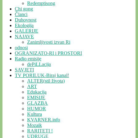
Redemptisong
Chi gong
Članci
Duhovnost
Ekologija
GALERIJE
NAJAVE
Zanimljivosti izvan Ri
odnosi
OGRANIZATO-RI i PROSTORI
Radio emisije
dePiLLacija
SAVJETI
TV PORILUK-Biraj kanal!
ALTER(stil života)
ART
Edukacija
EMISIJE
GLAZBA
HUMOR
Kultura
KVARNER.info
Mozaik
RARITETI !
UDRUGE