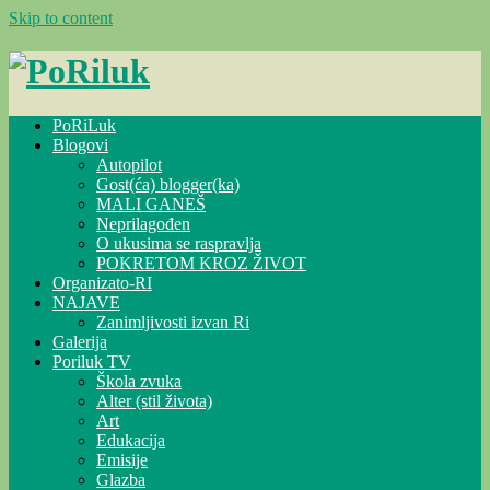
Skip to content
PoRiLuk
Blogovi
Autopilot
Gost(ća) blogger(ka)
MALI GANEŠ
Neprilagođen
O ukusima se raspravlja
POKRETOM KROZ ŽIVOT
Organizato-RI
NAJAVE
Zanimljivosti izvan Ri
Galerija
Poriluk TV
Škola zvuka
Alter (stil života)
Art
Edukacija
Emisije
Glazba