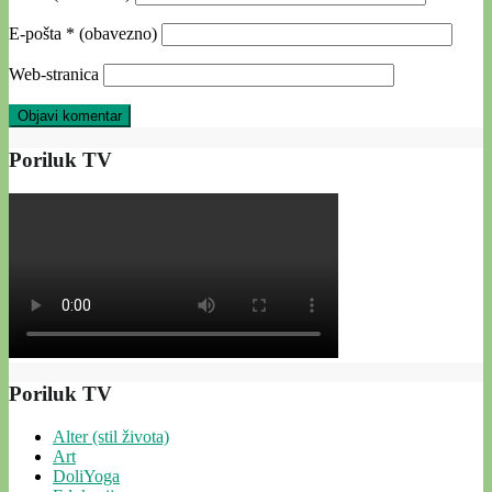
E-pošta
* (obavezno)
Web-stranica
Poriluk TV
Poriluk TV
Alter (stil života)
Art
DoliYoga