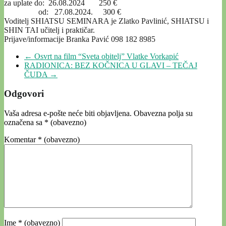
za uplate do: 26.08.2024 250 €
od: 27.08.2024. 300 €
Voditelj SHIATSU SEMINARA je Zlatko Pavlinić, SHIATSU i
SHIN TAI učitelj i praktičar.
Prijave/informacije Branka Pavić 098 182 8985
←
Osvrt na film “Sveta obitelj” Vlatke Vorkapić
RADIONICA: BEZ KOČNICA U GLAVI – TEČAJ
ČUDA
→
Odgovori
Vaša adresa e-pošte neće biti objavljena.
Obavezna polja su
označena sa
* (obavezno)
Komentar
* (obavezno)
Ime
* (obavezno)