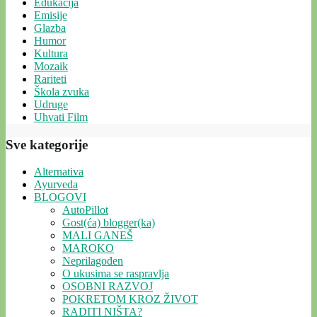
Edukacija
Emisije
Glazba
Humor
Kultura
Mozaik
Rariteti
Škola zvuka
Udruge
Uhvati Film
Sve kategorije
Alternativa
Ayurveda
BLOGOVI
AutoPillot
Gost(ća) blogger(ka)
MALI GANEŠ
MAROKO
Neprilagođen
O ukusima se raspravlja
OSOBNI RAZVOJ
POKRETOM KROZ ŽIVOT
RADITI NIŠTA?