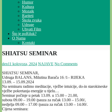
Humor
Kultura
Mozaik
Rariteti
Škola zvuka
Udruge
Uhvati Film
Što je poRiluk?
O Nama
Kontakt
SHIATSU SEMINAR
den
11 kolovoza, 2024
NAJAVE
No Comments
SHIATSU SEMINAR,
Udruga BALANS, Milutina Barača 16 /1– RIJEKA
13.09. – 15.09.2024
Na seminaru radimo meditacije, vježbe intuicije, do-in starokineske
vježbe pokretanja energije u tijelu…
Seminar počinje u petak 13.09. u 15.00 – 21.00,
subota 09.00 – 19.00 /pauza za ručak 13.00 – 15.00/,
nedjelja 09.00 – 17.00 /pauza za ručak 13.00 – 14.00/.
Cijena seminara: