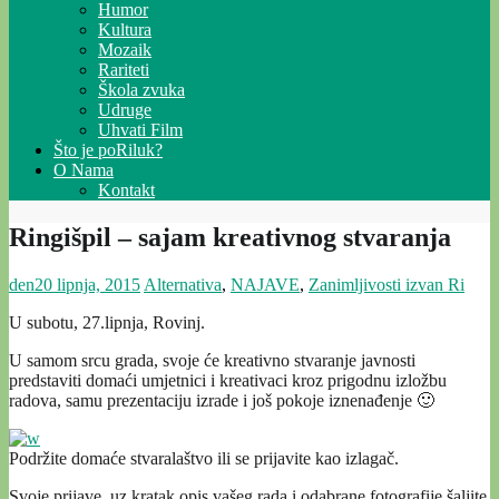
Humor
Kultura
Mozaik
Rariteti
Škola zvuka
Udruge
Uhvati Film
Što je poRiluk?
O Nama
Kontakt
Ringišpil – sajam kreativnog stvaranja
den
20 lipnja, 2015
Alternativa
,
NAJAVE
,
Zanimljivosti izvan Ri
U subotu, 27.lipnja, Rovinj.
U samom srcu grada, svoje će kreativno stvaranje javnosti
predstaviti domaći umjetnici i kreativaci kroz prigodnu izložbu
radova, samu prezentaciju izrade i još pokoje iznenađenje 🙂
Podržite domaće stvaralaštvo ili se prijavite kao izlagač.
Svoje prijave, uz kratak opis vašeg rada i odabrane fotografije šaljite