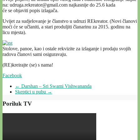
na: udruga.rekreator@gmail.com
najkasnije do 25.6 kada
će se objaviti popis izlagača.
Uvijet za sudjelovanje je članstvo u udruzi REkreator. (Novi članovi
moći će se učlaniti, a stari produljiti članarinu za 2015. godinu na
licu mjesta).
Stolove, panoe, kao i ostale rekvizite za izlaganje i prodaju svojih
radova članovi sami osiguravaju.
(RE)kreirajte (se) s nama!
Facebook
←
Darshan – Sri Swami Vishwananda
Skeptici u pubu
→
Poriluk TV