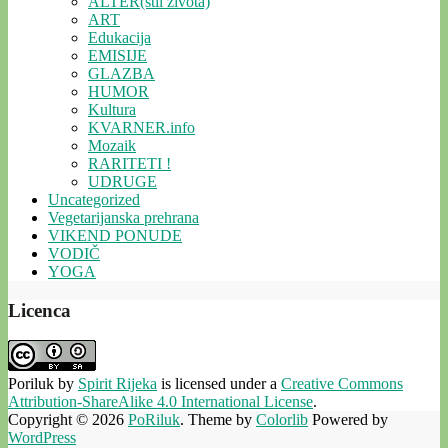
ALTER(stil života)
ART
Edukacija
EMISIJE
GLAZBA
HUMOR
Kultura
KVARNER.info
Mozaik
RARITETI !
UDRUGE
Uncategorized
Vegetarijanska prehrana
VIKEND PONUDE
VODIČ
YOGA
Licenca
Poriluk
by
Spirit Rijeka
is licensed under a
Creative Commons
Attribution-ShareAlike 4.0 International License
.
Copyright © 2026
PoRiluk
. Theme by
Colorlib
Powered by
WordPress