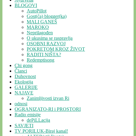
BLOGOVI
AutoPillot
Gost(ća) blogger(ka)
MALI GANEŠ
MAROKO
Neprilagođen
O ukusima se raspravlja
OSOBNI RAZVOJ
POKRETOM KROZ ŽIVOT
RADITI NIŠTA?
Redemptisong
Chi gong
Članci
Duhovnost
Ekologija
GALERIJE
NAJAVE
Zanimljivosti izvan Ri
odnosi
OGRANIZATO-RI i PROSTORI
Radio emisije
dePiLLacija
SAVJETI
TV PORILUK-Biraj kanal!