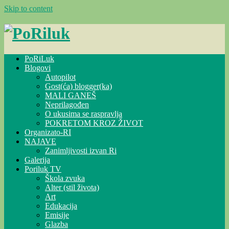
Skip to content
PoRiLuk
Blogovi
Autopilot
Gost(ća) blogger(ka)
MALI GANEŠ
Neprilagođen
O ukusima se raspravlja
POKRETOM KROZ ŽIVOT
Organizato-RI
NAJAVE
Zanimljivosti izvan Ri
Galerija
Poriluk TV
Škola zvuka
Alter (stil života)
Art
Edukacija
Emisije
Glazba