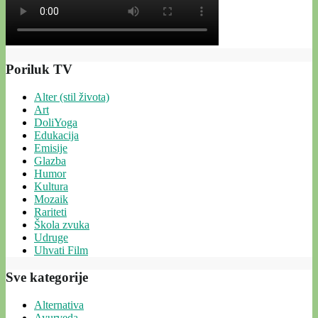
Poriluk TV
Alter (stil života)
Art
DoliYoga
Edukacija
Emisije
Glazba
Humor
Kultura
Mozaik
Rariteti
Škola zvuka
Udruge
Uhvati Film
Sve kategorije
Alternativa
Ayurveda