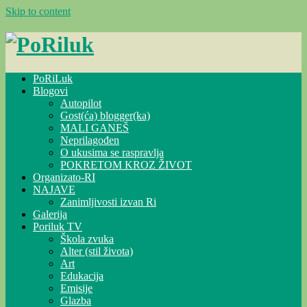
Skip to content
PoRiLuk
Blogovi
Autopilot
Gost(ća) blogger(ka)
MALI GANEŠ
Neprilagođen
O ukusima se raspravlja
POKRETOM KROZ ŽIVOT
Organizato-RI
NAJAVE
Zanimljivosti izvan Ri
Galerija
Poriluk TV
Škola zvuka
Alter (stil života)
Art
Edukacija
Emisije
Glazba