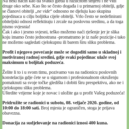
Na neki način kao da svatko gleda u različitom smjeru i ne vidi
druge oko sebe. Kao što se često događa i u primarnoj obitelji, gdje
se članovi obitelji „
ne vide
“ odnosno ne djeluju kao skupina
pojedinaca u cilju boljitka cijele obitelji. Vrlo često se nedefinirani
obiteljski odnosi reflektiraju i zrcale na poslovnu sredinu, a da toga
nismo svjesnia!
Čak i ako i jesmo svjesni, teško možemo naći rješenje jer je slika
koju imamo često jednostrana -promatramo je iz naše pozicije-i tako
ne možemo sagledati cjelokupnu ili barem širu sliku problema.
Profit i njegovo povećanje može se dogoditi samo u skladnoj i
motiviranoj radnoj sredini, gdje svaki pojedinac ulaže svoj
maksimum u boljitak poduzeća
.
Želite li to i u svom timu, pozivamo vas na radionicu poslovnih
konstelacija gdje ćete se u sigurnom i profesionalnom okruženju
pomaknuti sa svoje točke gledišta i dobiti širu prespektivu, ako ne i
cjelokupnu sliku problema.
Uštedite vrijeme koje je novac i uložite ga u profit Vašeg poduzeća!
Pridružite se radionici u subotu, 08. veljače 2020. godine, od
10:00 do 18:00 sati.
Broj mjesta je ograničen, stoga je prijava
obavezna.
Donacija za sudjelovanje na radionici iznosi 400 kuna.