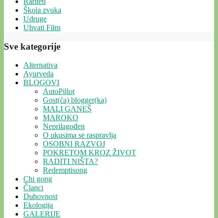
Rariteti
Škola zvuka
Udruge
Uhvati Film
Sve kategorije
Alternativa
Ayurveda
BLOGOVI
AutoPillot
Gost(ća) blogger(ka)
MALI GANEŠ
MAROKO
Neprilagođen
O ukusima se raspravlja
OSOBNI RAZVOJ
POKRETOM KROZ ŽIVOT
RADITI NIŠTA?
Redemptisong
Chi gong
Članci
Duhovnost
Ekologija
GALERIJE