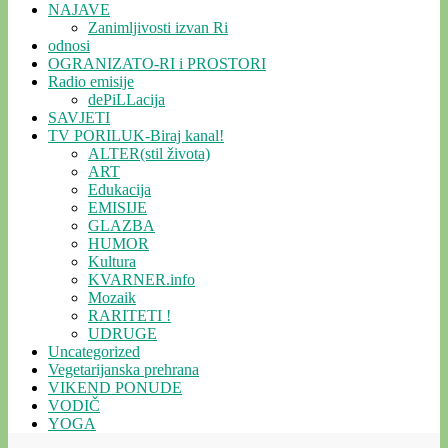
NAJAVE
Zanimljivosti izvan Ri
odnosi
OGRANIZATO-RI i PROSTORI
Radio emisije
dePiLLacija
SAVJETI
TV PORILUK-Biraj kanal!
ALTER(stil života)
ART
Edukacija
EMISIJE
GLAZBA
HUMOR
Kultura
KVARNER.info
Mozaik
RARITETI !
UDRUGE
Uncategorized
Vegetarijanska prehrana
VIKEND PONUDE
VODIČ
YOGA