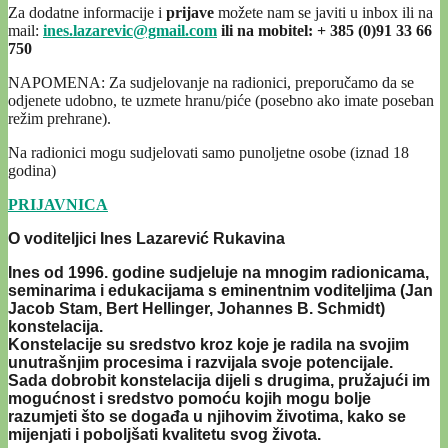
Za dodatne informacije i
prijave
možete nam se javiti u inbox ili na
mail:
ines.lazarevic@gmail.com
ili na mobitel: + 385 (0)91 33 66
750
NAPOMENA: Za sudjelovanje na radionici, preporučamo da se
odjenete udobno, te uzmete hranu/piće (posebno ako imate poseban
režim prehrane).
Na radionici mogu sudjelovati samo punoljetne osobe (iznad 18
godina)
PRIJAVNICA
O voditeljici Ines Lazarević Rukavina
Ines od 1996. godine sudjeluje na mnogim radionicama,
seminarima i edukacijama s eminentnim voditeljima (Jan
Jacob Stam, Bert Hellinger, Johannes B. Schmidt)
konstelacija.
Konstelacije su sredstvo kroz koje je radila na svojim
unutrašnjim procesima i razvijala svoje potencijale.
Sada dobrobit konstelacija dijeli s drugima, pružajući im
mogućnost i sredstvo pomoću kojih mogu bolje
razumjeti što se događa u njihovim životima, kako se
mijenjati i poboljšati kvalitetu svog života.