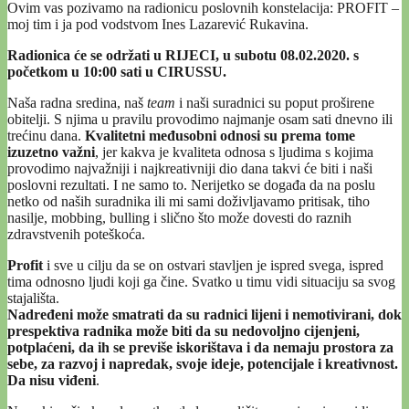
Ovim vas pozivamo na radionicu poslovnih konstelacija: PROFIT –
moj tim i ja pod vodstvom Ines Lazarević Rukavina.
Radionica će se održati u RIJECI, u subotu 08.02.2020. s
početkom u 10:00 sati u CIRUSSU.
Naša radna sredina, naš
team
i naši suradnici su poput proširene
obitelji. S njima u pravilu provodimo najmanje osam sati dnevno ili
trećinu dana.
Kvalitetni međusobni odnosi su prema tome
izuzetno važni
, jer kakva je kvaliteta odnosa s ljudima s kojima
provodimo najvažniji i najkreativniji dio dana takvi će biti i naši
poslovni rezultati. I ne samo to. Nerijetko se događa da na poslu
netko od naših suradnika ili mi sami doživljavamo pritisak, tiho
nasilje, mobbing, bulling i slično što može dovesti do raznih
zdravstvenih poteškoća.
Profit
i sve u cilju da se on ostvari stavljen je ispred svega, ispred
tima odnosno ljudi koji ga čine. Svatko u timu vidi situaciju sa svog
stajališta.
Nadređeni može smatrati da su radnici lijeni i nemotivirani, dok
prespektiva radnika može biti da su nedovoljno cijenjeni,
potplaćeni, da ih se previše iskorištava i da nemaju prostora za
sebe, za razvoj i napredak, svoje ideje, potencijale i kreativnost.
Da nisu viđeni
.