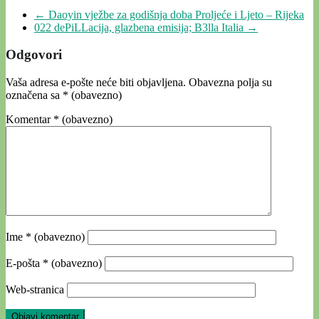
←
Daoyin vježbe za godišnja doba Proljeće i Ljeto – Rijeka
022 dePiLLacija, glazbena emisija; B3lla Italia
→
Odgovori
Vaša adresa e-pošte neće biti objavljena.
Obavezna polja su
označena sa
* (obavezno)
Komentar
* (obavezno)
Ime
* (obavezno)
E-pošta
* (obavezno)
Web-stranica