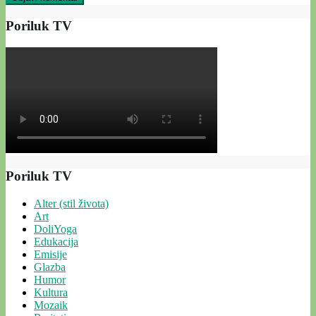
Poriluk TV
Poriluk TV
Alter (stil života)
Art
DoliYoga
Edukacija
Emisije
Glazba
Humor
Kultura
Mozaik