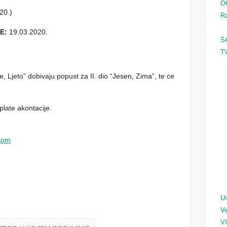
O
20.)
Ra
E:
19.03.2020.
S
TV
ce, Ljeto” dobivaju popust za II. dio “Jesen, Zima”, te ce
.
late akontacije.
.com
Un
Ve
V