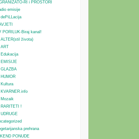
GRANIZATO-RI i PROSTORI
dio emisije
dePiLLacija
AVJETI
 PORILUK-Biraj kanal!
ALTER(stil života)
ART
Edukacija
EMISIJE
GLAZBA
HUMOR
Kultura
KVARNER.info
Mozaik
RARITETI !
UDRUGE
categorized
getarijanska prehrana
IKEND PONUDE