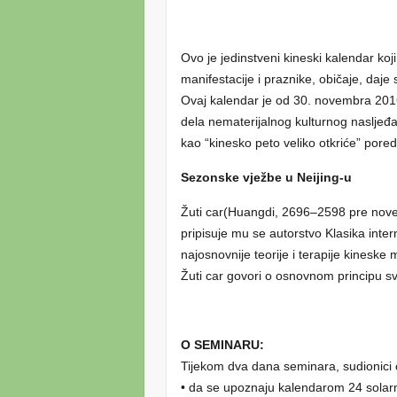
Ovo je jedinstveni kineski kalendar koj
manifestacije i praznike, običaje, daje
Ovaj kalendar je od 30. novembra 201
dela nematerijalnog kulturnog nasljeđa
kao “kinesko peto veliko otkriće” pore
Sezonske vježbe u Neijing-u
Žuti car(Huangdi, 2696–2598 pre nove 
pripisuje mu se autorstvo Klasika inter
najosnovnije teorije i terapije kineske
Žuti car govori o osnovnom principu s
O SEMINARU:
Tijekom dva dana seminara, sudionici će
• da se upoznaju kalendarom 24 solar