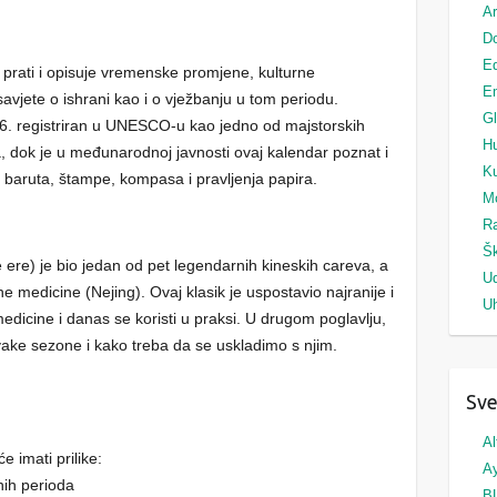
Ar
Do
Ed
i prati i opisuje vremenske promjene, kulturne
Em
 savjete o ishrani kao i o vježbanju u tom periodu.
G
6. registriran u UNESCO-u kao jedno od majstorskih
H
, dok je u međunarodnoj javnosti ovaj kalendar poznat i
Ku
d baruta, štampe, kompasa i pravljenja papira.
M
Ra
Šk
ere) je bio jedan od pet legendarnih kineskih careva, a
U
ne medicine (Nejing). Ovaj klasik je uspostavio najranije i
Uh
 medicine i danas se koristi u praksi. U drugom poglavlju,
vake sezone i kako treba da se uskladimo s njim.
Sve
Al
 imati prilike:
A
nih perioda
B