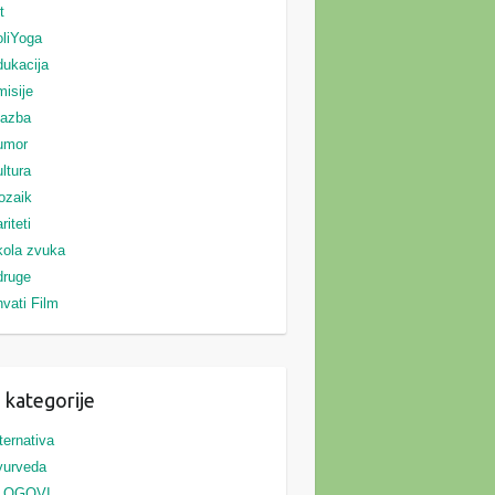
t
liYoga
ukacija
isije
lazba
umor
ltura
ozaik
riteti
ola zvuka
druge
vati Film
 kategorije
ternativa
yurveda
LOGOVI