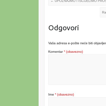
←
UPOZNAJMO I ISCIJELIMO PR
Ra
Odgovori
Vaša adresa e-pošte neće biti objavlje
Komentar
* (obavezno)
Ime
* (obavezno)