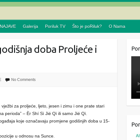
NAJAVE
Galerija
Poriluk TV
Što je poRiluk?
O Nama
odišnja doba Proljeće i
Por
E
No Comments
ježbi za proljeće, ljeto, jesen i zimu i one prate stari
a perioda” – Èr Shí Sì Jié Qì ili samo Jié Qì.
ogađaja koje označavaju promjene godišnjih doba u 15-
Por
pozicije u odnosu na Sunce.
Al