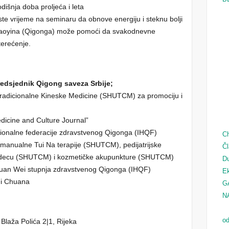
dišnja doba proljeća i leta
riste vrijeme na seminaru da obnove energiju i steknu bolji
 Daoyina (Qigonga) može pomoći da svakodnevne
terećenje.
edsjednik Qigong saveza Srbije;
 Tradicionalne Kineske Medicine (SHUTCM) za promociju i
edicine and Culture Journal”
acionalne federacije zdravstvenog Qigonga (IHQF)
Ch
i manualne Tui Na terapije (SHUTCM), pedijatrijske
Čl
 i decu (SHUTCM) i kozmetičke akupunkture (SHUTCM)
D
 Duan Wei stupnja zdravstvenog Qigonga (IHQF)
Ek
hi Chuana
G
N
od
Blaža Polića 2|1, Rijeka