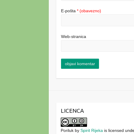
E-pošta
* (obavezno)
Web-stranica
LICENCA
Poriluk
by
Spirit Rijeka
is licensed und