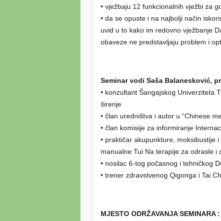
• vježbaju 12 funkcionalnih vježbi za go
• da se opuste i na najbolji način isko
uvid u to kako im redovno vježbanje
obaveze ne predstavljaju problem i op
Seminar vodi Saša Balanesković, pr
• konzultant Šangajskog Univerziteta
širenje
• član uredništva i autor u “Chinese m
• član komisije za informiranje Intern
• praktičar akupunkture, moksibustije 
manualne Tui Na terapije za odrasle
• nosilac 6-tog počasnog i tehničkog
• trener zdravstvenog Qigonga i Tai C
MJESTO ODRŽAVANJA SEMINARA :