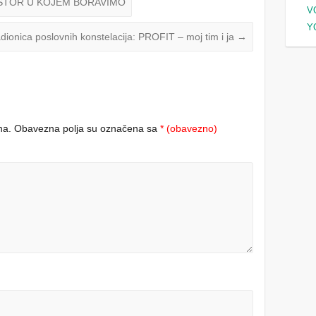
OSTOR U KOJEM BORAVIMO
V
Y
dionica poslovnih konstelacija: PROFIT – moj tim i ja
→
na.
Obavezna polja su označena sa
* (obavezno)