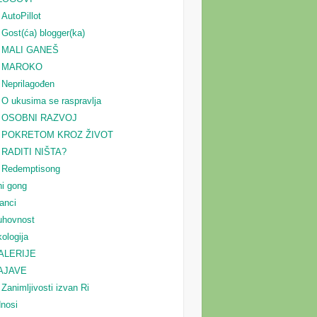
AutoPillot
Gost(ća) blogger(ka)
MALI GANEŠ
MAROKO
Neprilagođen
O ukusima se raspravlja
OSOBNI RAZVOJ
POKRETOM KROZ ŽIVOT
RADITI NIŠTA?
Redemptisong
i gong
anci
uhovnost
ologija
ALERIJE
AJAVE
Zanimljivosti izvan Ri
nosi