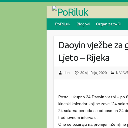
Skip
to
content
PoRiLuk
Blogovi
Organizato-RI
Daoyin vježbe za g
Ljeto – Rijeka
den
30 siječnja, 2020
NAJAV
Postoji ukupno 24 Daoyin vježbi – po 6 v
kineski kalendar koji se zove “24 solarn
24 solarna perioda se odnose na 24 d
trodnevnom intervalu.
One se baziraju na promjeni Zemljine 