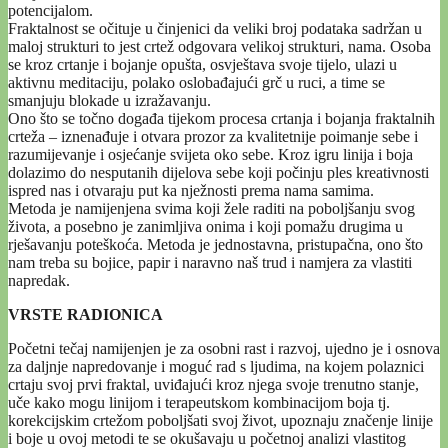
potencijalom.
Fraktalnost se očituje u činjenici da veliki broj podataka sadržan u
maloj strukturi to jest crtež odgovara velikoj strukturi, nama. Osoba
se kroz crtanje i bojanje opušta, osvještava svoje tijelo, ulazi u
aktivnu meditaciju, polako oslobađajući grč u ruci, a time se
smanjuju blokade u izražavanju.
Ono što se točno događa tijekom procesa crtanja i bojanja fraktalnih
crteža – iznenađuje i otvara prozor za kvalitetnije poimanje sebe i
razumijevanje i osjećanje svijeta oko sebe. Kroz igru linija i boja
dolazimo do nesputanih dijelova sebe koji počinju ples kreativnosti
ispred nas i otvaraju put ka nježnosti prema nama samima.
Metoda je namijenjena svima koji žele raditi na poboljšanju svog
života, a posebno je zanimljiva onima i koji pomažu drugima u
rješavanju poteškoća. Metoda je jednostavna, pristupačna, ono što
nam treba su bojice, papir i naravno naš trud i namjera za vlastiti
napredak.
VRSTE RADIONICA
Početni tečaj namijenjen je za osobni rast i razvoj, ujedno je i osnova
za daljnje napredovanje i moguć rad s ljudima, na kojem polaznici
crtaju svoj prvi fraktal, uviđajući kroz njega svoje trenutno stanje,
uče kako mogu linijom i terapeutskom kombinacijom boja tj.
korekcijskim crtežom poboljšati svoj život, upoznaju značenje linije
i boje u ovoj metodi te se okušavaju u početnoj analizi vlastitog