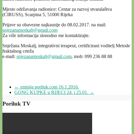
Mjesto održavanja radionice: Centar za razvoj stvaralaštva
(CIRUSS), Scarpina 5, 51000 Rijeka
Prijave su obavezne najkasnije do 08.02.2017. na mail:
snjezanamoskalj@gmail.com
Za više informacija slonodno me kontaktirajte.
Snježana Moskalj, integrativni terapeut, certificirani voditelj Metode
fraktalnog crteža
e-mail:
snjezanamoskalj@gmail.com
, mob: 099 236 88 88
←
emisija poriluk.com 16.1.2016.
GONG KUPKE u RIJECI 24. i 25.01.
→
Poriluk TV