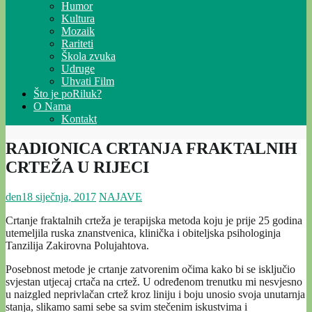
Humor
Kultura
Mozaik
Rariteti
Škola zvuka
Udruge
Uhvati Film
Što je poRiluk?
O Nama
Kontakt
RADIONICA CRTANJA FRAKTALNIH
CRTEŽA U RIJECI
den
18 siječnja, 2017
NAJAVE
Crtanje fraktalnih crteža je terapijska metoda koju je prije 25 godina
utemeljila ruska znanstvenica, klinička i obiteljska psihologinja
Tanzilija Zakirovna Polujahtova.
Posebnost metode je crtanje zatvorenim očima kako bi se isključio
svjestan utjecaj crtača na crtež. U određenom trenutku mi nesvjesno
u naizgled neprivlačan crtež kroz liniju i boju unosio svoja unutarnja
stanja, slikamo sami sebe sa svim stečenim iskustvima i