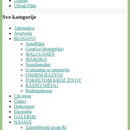
Udruge
Uhvati Film
Sve kategorije
Alternativa
Ayurveda
BLOGOVI
AutoPillot
Gost(ća) blogger(ka)
MALI GANEŠ
MAROKO
Neprilagođen
O ukusima se raspravlja
OSOBNI RAZVOJ
POKRETOM KROZ ŽIVOT
RADITI NIŠTA?
Redemptisong
Chi gong
Članci
Duhovnost
Ekologija
GALERIJE
NAJAVE
Zanimljivosti izvan Ri