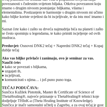
povezanosti s čudesnim svijetom biljaka. Otkriva povezanost koju
imamo s drugim nivoom postojanja: biljkama, vilama i
elementalima. Postizanjem te harmonije s drugim nivoom mi učimo
kako biljke koriste svjetlost da bi iscjeljivale, te da istu moć imamo i
mi.
Saznat ćete kako i zašto su drveća najmudrija bića na planeti i zašto
se često spominju u legendama, te kako primiti iscjeljenje od ovih
mudraca.
Preduvjet:
Osnovni DNK2 tečaj + Napredni DNK2 tečaj + Kopaj
dublje tečaj
Ako vas biljke privlače i zanimaju, ovo je seminar za vas.
Naučit ćete:
♦ kako se povezati s biljkama,
♦ uzgajati ih,
♦ iscjeljivati,
♦ komunicirati s njima… i još puno puno toga.
TEČAJ PODUČAVA:
Sunčica Kužilek Pistotnik, Master & Certificate of Science of
ThetaHealing®, najveće priznanje u ThetaHealing® tehnici koje
dodjeljuje THInK-a (Theta Healing Institute of Knowledge).
Sunčica je inače samostalni učitelj u Zagrebu, a za ovaj tečaj je gost