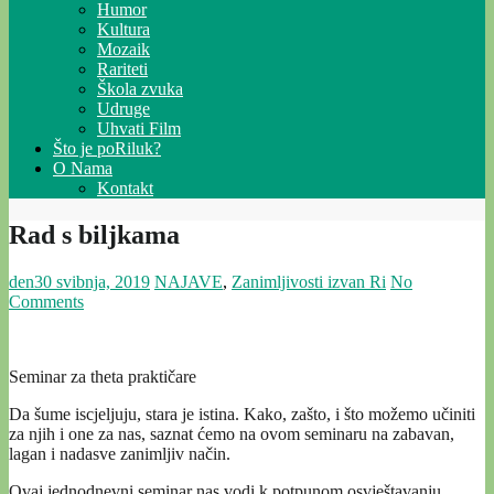
Humor
Kultura
Mozaik
Rariteti
Škola zvuka
Udruge
Uhvati Film
Što je poRiluk?
O Nama
Kontakt
Rad s biljkama
den
30 svibnja, 2019
NAJAVE
,
Zanimljivosti izvan Ri
No
Comments
Seminar za theta praktičare
Da šume iscjeljuju, stara je istina. Kako, zašto, i što možemo učiniti
za njih i one za nas, saznat ćemo na ovom seminaru na zabavan,
lagan i nadasve zanimljiv način.
Ovaj jednodnevni seminar nas vodi k potpunom osvještavanju