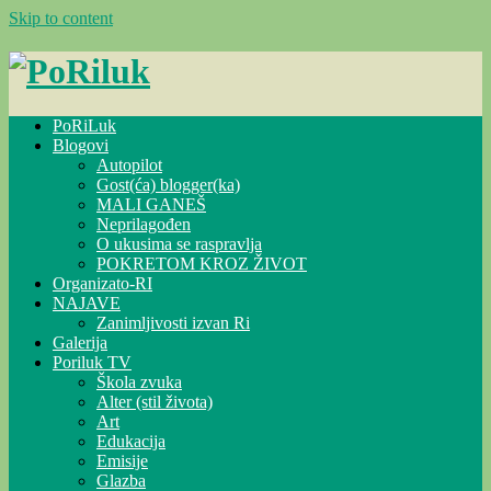
Skip to content
PoRiLuk
Blogovi
Autopilot
Gost(ća) blogger(ka)
MALI GANEŠ
Neprilagođen
O ukusima se raspravlja
POKRETOM KROZ ŽIVOT
Organizato-RI
NAJAVE
Zanimljivosti izvan Ri
Galerija
Poriluk TV
Škola zvuka
Alter (stil života)
Art
Edukacija
Emisije
Glazba