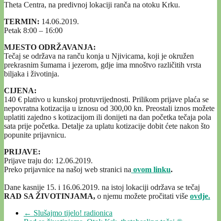
Theta Centra, na predivnoj lokaciji ranča na otoku Krku.
TERMIN:
14.06.2019.
Petak 8:00 – 16:00
MJESTO ODRŽAVANJA:
Tečaj se održava na ranču konja u Njivicama, koji je okružen
prekrasnim šumama i jezerom, gdje ima mnoštvo različitih vrsta
biljaka i životinja.
CIJENA:
140 € plativo u kunskoj protuvrijednosti. Prilikom prijave plaća se
nepovratna kotizacija u iznosu od 300,00 kn. Preostali iznos možete
uplatiti zajedno s kotizacijom ili donijeti na dan početka tečaja pola
sata prije početka. Detalje za uplatu kotizacije dobit ćete nakon što
popunite prijavnicu.
PRIJAVE:
Prijave traju do: 12.06.2019.
Preko prijavnice na našoj web stranici na
ovom linku
.
Dane kasnije 15. i 16.06.2019. na istoj lokaciji održava se tečaj
RAD SA ŽIVOTINJAMA,
o njemu možete pročitati više
ovdje.
←
Slušajmo tijelo! radionica