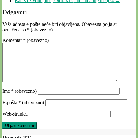
Rad sa životinjama, Otok Krk, thetahealing tečaj ®
→
Odgovori
Vaša adresa e-pošte neće biti objavljena.
Obavezna polja su
označena sa
* (obavezno)
Komentar
* (obavezno)
Ime
* (obavezno)
E-pošta
* (obavezno)
Web-stranica
Poriluk TV