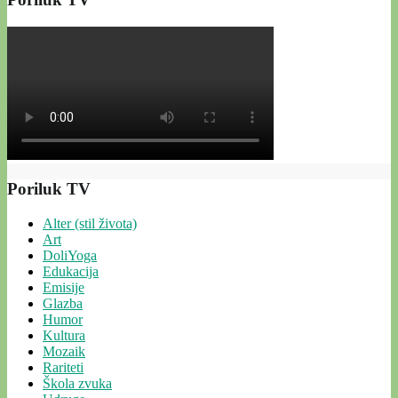
Poriluk TV
Alter (stil života)
Art
DoliYoga
Edukacija
Emisije
Glazba
Humor
Kultura
Mozaik
Rariteti
Škola zvuka