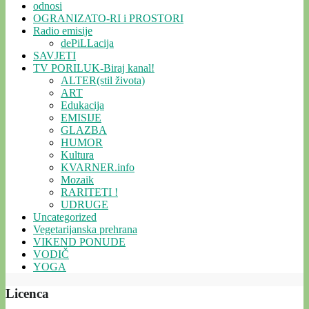
odnosi
OGRANIZATO-RI i PROSTORI
Radio emisije
dePiLLacija
SAVJETI
TV PORILUK-Biraj kanal!
ALTER(stil života)
ART
Edukacija
EMISIJE
GLAZBA
HUMOR
Kultura
KVARNER.info
Mozaik
RARITETI !
UDRUGE
Uncategorized
Vegetarijanska prehrana
VIKEND PONUDE
VODIČ
YOGA
Licenca