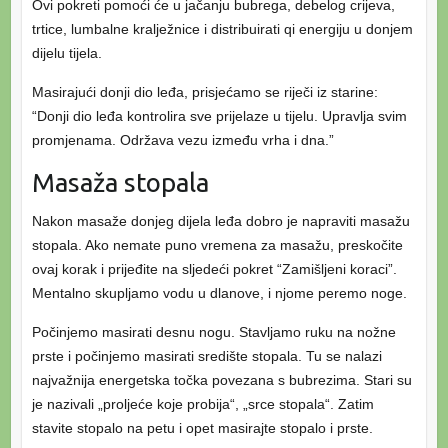
Ovi pokreti pomoći će u jačanju bubrega, debelog crijeva,
trtice, lumbalne kralježnice i distribuirati qi energiju u donjem
dijelu tijela.
Masirajući donji dio leđa, prisjećamo se riječi iz starine:
“Donji dio leđa kontrolira sve prijelaze u tijelu. Upravlja svim
promjenama. Održava vezu između vrha i dna.”
Masaža stopala
Nakon masaže donjeg dijela leđa dobro je napraviti masažu
stopala. Ako nemate puno vremena za masažu, preskočite
ovaj korak i prijeđite na sljedeći pokret “Zamišljeni koraci”.
Mentalno skupljamo vodu u dlanove, i njome peremo noge.
Počinjemo masirati desnu nogu. Stavljamo ruku na nožne
prste i počinjemo masirati središte stopala. Tu se nalazi
najvažnija energetska točka povezana s bubrezima. Stari su
je nazivali „proljeće koje probija“, „srce stopala“. Zatim
stavite stopalo na petu i opet masirajte stopalo i prste.