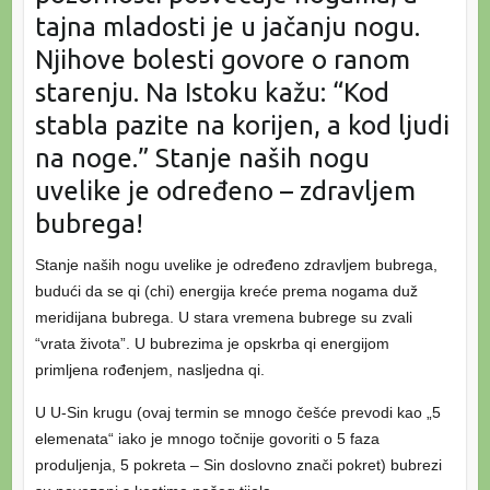
tajna mladosti je u jačanju nogu.
Njihove bolesti govore o ranom
starenju. Na Istoku kažu: “Kod
stabla pazite na korijen, a kod ljudi
na noge.” Stanje naših nogu
uvelike je određeno – zdravljem
bubrega!
Stanje naših nogu uvelike je određeno zdravljem bubrega,
budući da se qi (chi) energija kreće prema nogama duž
meridijana bubrega. U stara vremena bubrege su zvali
“vrata života”. U bubrezima je opskrba qi energijom
primljena rođenjem, nasljedna qi.
U U-Sin krugu (ovaj termin se mnogo češće prevodi kao „5
elemenata“ iako je mnogo točnije govoriti o 5 faza
produljenja, 5 pokreta – Sin doslovno znači pokret) bubrezi