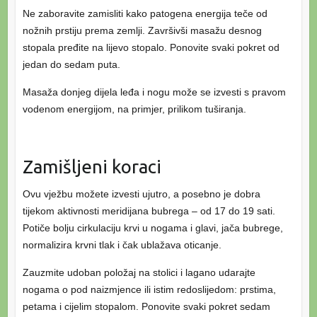
Ne zaboravite zamisliti kako patogena energija teče od
nožnih prstiju prema zemlji. Završivši masažu desnog
stopala pređite na lijevo stopalo. Ponovite svaki pokret od
jedan do sedam puta.
Masaža donjeg dijela leđa i nogu može se izvesti s pravom
vodenom energijom, na primjer, prilikom tuširanja.
Zamišljeni koraci
Ovu vježbu možete izvesti ujutro, a posebno je dobra
tijekom aktivnosti meridijana bubrega – od 17 do 19 sati.
Potiče bolju cirkulaciju krvi u nogama i glavi, jača bubrege,
normalizira krvni tlak i čak ublažava oticanje.
Zauzmite udoban položaj na stolici i lagano udarajte
nogama o pod naizmjence ili istim redoslijedom: prstima,
petama i cijelim stopalom. Ponovite svaki pokret sedam