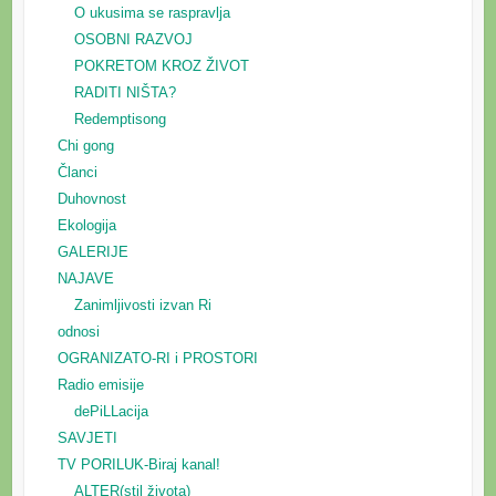
O ukusima se raspravlja
OSOBNI RAZVOJ
POKRETOM KROZ ŽIVOT
RADITI NIŠTA?
Redemptisong
Chi gong
Članci
Duhovnost
Ekologija
GALERIJE
NAJAVE
Zanimljivosti izvan Ri
odnosi
OGRANIZATO-RI i PROSTORI
Radio emisije
dePiLLacija
SAVJETI
TV PORILUK-Biraj kanal!
ALTER(stil života)