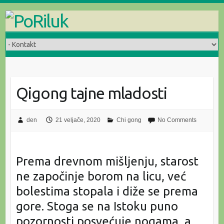
Skip
to
content
Qigong tajne mladosti
den
21 veljače, 2020
Chi gong
No Comments
Prema drevnom mišljenju, starost
ne započinje borom na licu, već
bolestima stopala i diže se prema
gore. Stoga se na Istoku puno
pozornosti posvećuje nogama, a