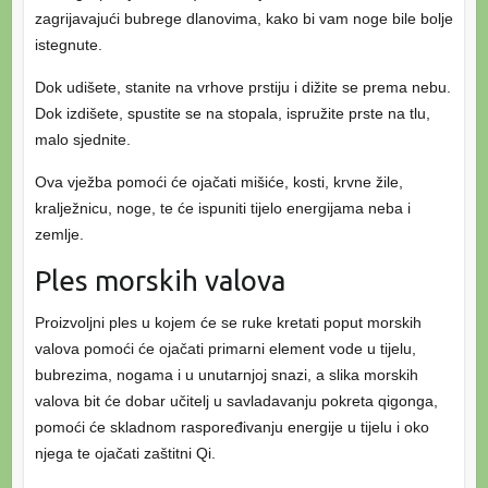
zagrijavajući bubrege dlanovima, kako bi vam noge bile bolje
istegnute.
Dok udišete, stanite na vrhove prstiju i dižite se prema nebu.
Dok izdišete, spustite se na stopala, ispružite prste na tlu,
malo sjednite.
Ova vježba pomoći će ojačati mišiće, kosti, krvne žile,
kralježnicu, noge, te će ispuniti tijelo energijama neba i
zemlje.
Ples morskih valova
Proizvoljni ples u kojem će se ruke kretati poput morskih
valova pomoći će ojačati primarni element vode u tijelu,
bubrezima, nogama i u unutarnjoj snazi, a slika morskih
valova bit će dobar učitelj u savladavanju pokreta qigonga,
pomoći će skladnom raspoređivanju energije u tijelu i oko
njega te ojačati zaštitni Qi.