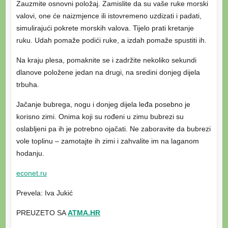
Zauzmite osnovni položaj. Zamislite da su vaše ruke morski
valovi, one će naizmjence ili istovremeno uzdizati i padati,
simulirajući pokrete morskih valova. Tijelo prati kretanje
ruku. Udah pomaže podići ruke, a izdah pomaže spustiti ih.
Na kraju plesa, pomaknite se i zadržite nekoliko sekundi
dlanove položene jedan na drugi, na sredini donjeg dijela
trbuha.
Jačanje bubrega, nogu i donjeg dijela leđa posebno je
korisno zimi. Onima koji su rođeni u zimu bubrezi su
oslabljeni pa ih je potrebno ojačati. Ne zaboravite da bubrezi
vole toplinu – zamotajte ih zimi i zahvalite im na laganom
hodanju.
econet.ru
Prevela: Iva Jukić
PREUZETO SA
ATMA.HR