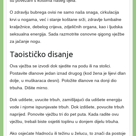
su povezani s kostima našeg tijela.
O zdravlju bubrega ovisi ne samo naša snaga, cirkulacija
krvi u nogama, već i stanje koštane srži, zdravlje lumbalne
kralježnice, debelog crijeva, zdjeličnih organa, kao i ljudska
seksualna energija. Sada razmotrite osnovne qigong vježbe
za jačanje nogu.
Taoističko disanje
Ova vježba se izvodi dok sjedite na podu ili na stolici.
Postavite dlanove jedan iznad drugog (kod žena je lijevi dlan
dolje, u muškaraca desni). Položite dlanove na donji dio
trbuha. Dišite mirno.
Dok udišete, uvucite trbuh, zamišljajući da udišete energiju
vode i njome ispunjavate trbuh. Dok izdišete, povucite trbuh
naprijed. Ponovite vježbu tri do pet puta. Kada radite ovu
vježbu, trebali biste osjetiti toplinu u donjem dijelu trbuha.
Ako osjećate hladnoću ili težinu u želucu, to znači da postoje