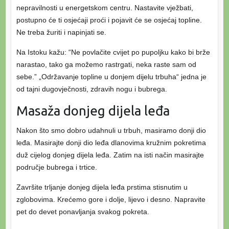
nepravilnosti u energetskom centru. Nastavite vježbati,
postupno će ti osjećaji proći i pojavit će se osjećaj topline.
Ne treba žuriti i napinjati se.
Na Istoku kažu: “Ne povlačite cvijet po pupoljku kako bi brže
narastao, tako ga možemo rastrgati, neka raste sam od
sebe.” „Održavanje topline u donjem dijelu trbuha“ jedna je
od tajni dugovječnosti, zdravih nogu i bubrega.
Masaža donjeg dijela leđa
Nakon što smo dobro udahnuli u trbuh, masiramo donji dio
leđa. Masirajte donji dio leđa dlanovima kružnim pokretima
duž cijelog donjeg dijela leđa. Zatim na isti način masirajte
područje bubrega i trtice.
Završite trljanje donjeg dijela leđa prstima stisnutim u
zglobovima. Krećemo gore i dolje, lijevo i desno. Napravite
pet do devet ponavljanja svakog pokreta.