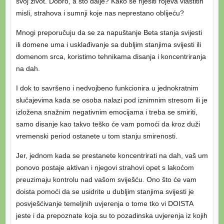
svoj život. Dobro, a što dalje? Kako se riješiti rojeva vlastitih
misli, strahova i sumnji koje nas neprestano oblijeću?
Mnogi preporučuju da se za napuštanje Beta stanja svijesti
ili domene uma i usklađivanje sa dubljim stanjima svijesti ili
domenom srca, koristimo tehnikama disanja i koncentriranja
na dah.
I dok to savršeno i nedvojbeno funkcionira u jednokratnim
slučajevima kada se osoba nalazi pod iznimnim stresom ili je
izložena snažnim negativnim emocijama i treba se smiriti,
samo disanje kao takvo teško će vam pomoći da kroz duži
vremenski period ostanete u tom stanju smirenosti.
Jer, jednom kada se prestanete koncentrirati na dah, vaš um
ponovo postaje aktivan i njegovi strahovi opet s lakoćom
preuzimaju kontrolu nad vašom sviješću. Ono što će vam
doista pomoći da se usidrite u dubljim stanjima svijesti je
posvješćivanje temeljnih uvjerenja o tome tko vi DOISTA
jeste i da prepoznate koja su to pozadinska uvjerenja iz kojih