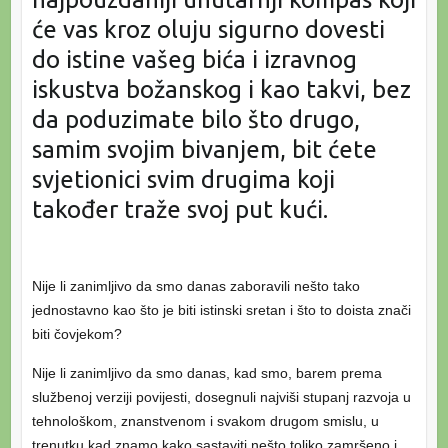
će vas kroz oluju sigurno dovesti
do istine vašeg bića i izravnog
iskustva božanskog i kao takvi, bez
da poduzimate bilo što drugo,
samim svojim bivanjem, bit ćete
svjetionici svim drugima koji
također traže svoj put kući.
Nije li zanimljivo da smo danas zaboravili nešto tako
jednostavno kao što je biti istinski sretan i što to doista znači
biti čovjekom?
Nije li zanimljivo da smo danas, kad smo, barem prema
službenoj verziji povijesti, dosegnuli najviši stupanj razvoja u
tehnološkom, znanstvenom i svakom drugom smislu, u
trenutku kad znamo kako sastaviti nešto toliko zamršeno i