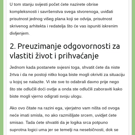
U tom stanju svijesti počet ćete nazirete obrise
kompleksnosti i savršenstva svega stvorenoga, uviđati
prisutnost jednog višeg plana koji se odvija, prisutnost
skrivenog arhitekta i redatelja što će vas ispuniti iskrenim
divljenjem.
2. Preuzimanje odgovornosti za
vlastiti život i prihvaćanje
Jednom kada postanete svjesni toga, shvatit ćete da niste
žrtva i da ne postoji nitko koga biste mogli okriviti za situaciju
u kojoj se nalazite. Vi ste sve to odabrali davno prije nego
što ste odlučili doći ovdje a onda ste odlučili zaboraviti kako
biste mogli vjerno odigrati svoju ulogu.
Ako ovo čitate na razini ega, vjerjatno vam ništa od ovoga
neće imati smisla, no ako razmišljate srcem, uvidjet ćete
smisao. Tada ćete shvatiti da je logika srca potpuno
suprotna logici uma jer se temelji na nesebičnosti, dok se