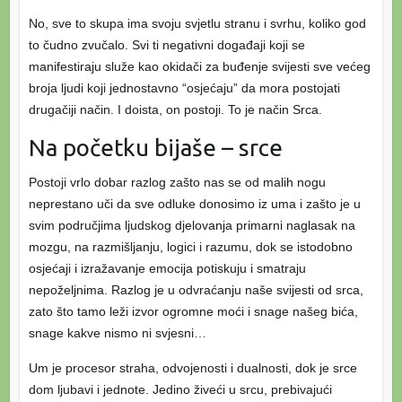
No, sve to skupa ima svoju svjetlu stranu i svrhu, koliko god
to čudno zvučalo. Svi ti negativni događaji koji se
manifestiraju služe kao okidači za buđenje svijesti sve većeg
broja ljudi koji jednostavno “osjećaju” da mora postojati
drugačiji način. I doista, on postoji. To je način Srca.
Na početku bijaše – srce
Postoji vrlo dobar razlog zašto nas se od malih nogu
neprestano uči da sve odluke donosimo iz uma i zašto je u
svim područjima ljudskog djelovanja primarni naglasak na
mozgu, na razmišljanju, logici i razumu, dok se istodobno
osjećaji i izražavanje emocija potiskuju i smatraju
nepoželjnima. Razlog je u odvraćanju naše svijesti od srca,
zato što tamo leži izvor ogromne moći i snage našeg bića,
snage kakve nismo ni svjesni…
Um je procesor straha, odvojenosti i dualnosti, dok je srce
dom ljubavi i jednote. Jedino živeći u srcu, prebivajući