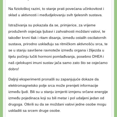
Na fiziološkoj razini, to stanje prati povećana učinkovitost i
sklad u aktivnosti i međudjelovanju svih tjelesnih sustava.
Istraživanja su pokazala da se, primjerice, za vrijeme
produženih osjećaja ljubavi i zahvalnosti moždani valovi, te
također krvni tlak i ritam disanja, između ostalih oscilatornih
sustava, prirodno usklađuju sa ritmičkom aktivnošću srca, te
se u stanju savršene ravnoteže između organa i žlijezda u
tijelu počinju lučiti hormoni pomlađivanja, posebno DHEA i
naš cjelokupni imuni sustav jača samo zato što se osjećamo
dobro!
Daljnji eksperimenti pronašli su zapanjujuće dokaze da
elektromagnetsko polje srca može prenijeti informacije
između ljudi. Bili su u stanju izmjeriti izmjenu srčane energije
između pojedinaca koji su bili metar i pol udaljeni jedan od
drugoga. Otkrili su da se moždani valovi jedne osobe mogu
uskladiti sa srcem druge osobe.