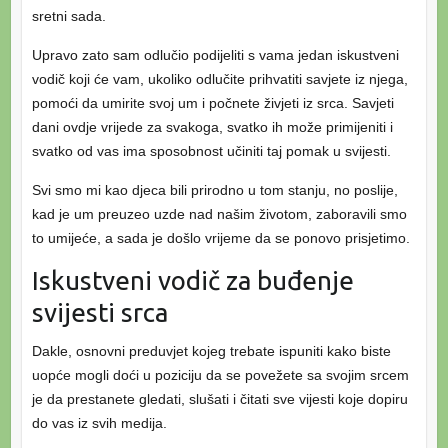
sretni sada.
Upravo zato sam odlučio podijeliti s vama jedan iskustveni
vodič koji će vam, ukoliko odlučite prihvatiti savjete iz njega,
pomoći da umirite svoj um i počnete živjeti iz srca. Savjeti
dani ovdje vrijede za svakoga, svatko ih može primijeniti i
svatko od vas ima sposobnost učiniti taj pomak u svijesti.
Svi smo mi kao djeca bili prirodno u tom stanju, no poslije,
kad je um preuzeo uzde nad našim životom, zaboravili smo
to umijeće, a sada je došlo vrijeme da se ponovo prisjetimo.
Iskustveni vodič za buđenje
svijesti srca
Dakle, osnovni preduvjet kojeg trebate ispuniti kako biste
uopće mogli doći u poziciju da se povežete sa svojim srcem
je da prestanete gledati, slušati i čitati sve vijesti koje dopiru
do vas iz svih medija.