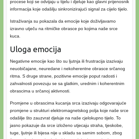
procese koji se odvijaju u tijelu i djeluje kao glavni prijenosnik
informacija koje odašilju sinkronizirajući signal za cijelo tijelo.
Istraživanja su pokazala da emocije koje doživljavamo
izravno utječu na ritmičke obrasce po kojima naše srce
kuca.
Uloga emocija
Negativne emocije kao što su ljutnja ili frustracija izazivaju
neuobičajane, neuredane i nekoherentne obrasce srčanog
ritma. S druge strane, pozitivne emocije poput radosti i
zahvalnosti povezuju se sa glatkim, urednim i koherentnim
obrascima u srčanoj aktivnosti.
Promjene u obrascima kucanja srca izazivaju odgovarajuće
promjene u strukturi elektromagnetskog polja koje naše srce
odašilje što zauzvrat djeluje na naše cjelokupno tijelo. To
jasno pokazuje da srce izloženo utjecaju straha, tjeskobe,
tuge, ljutnje ili bijesa nije u skladu sa samim sobom, zbog