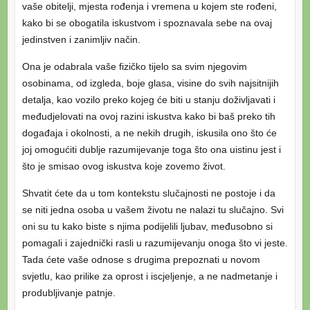
vaše obitelji, mjesta rođenja i vremena u kojem ste rođeni,
kako bi se obogatila iskustvom i spoznavala sebe na ovaj
jedinstven i zanimljiv način.
Ona je odabrala vaše fizičko tijelo sa svim njegovim
osobinama, od izgleda, boje glasa, visine do svih najsitnijih
detalja, kao vozilo preko kojeg će biti u stanju doživljavati i
međudjelovati na ovoj razini iskustva kako bi baš preko tih
događaja i okolnosti, a ne nekih drugih, iskusila ono što će
joj omogućiti dublje razumijevanje toga što ona uistinu jest i
što je smisao ovog iskustva koje zovemo život.
Shvatit ćete da u tom kontekstu slučajnosti ne postoje i da
se niti jedna osoba u vašem životu ne nalazi tu slučajno. Svi
oni su tu kako biste s njima podijelili ljubav, međusobno si
pomagali i zajednički rasli u razumijevanju onoga što vi jeste.
Tada ćete vaše odnose s drugima prepoznati u novom
svjetlu, kao prilike za oprost i iscjeljenje, a ne nadmetanje i
produbljivanje patnje.