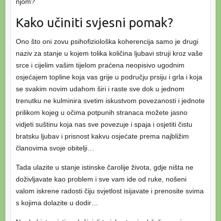
njom?
Kako učiniti svjesni pomak?
Ono što oni zovu psihofiziološka koherencija samo je drugi
naziv za stanje u kojem tolika količina ljubavi struji kroz vaše
srce i cijelim vašim tijelom praćena neopisivo ugodnim
osjećajem topline koja vas grije u području prsiju i grla i koja
se svakim novim udahom širi i raste sve dok u jednom
trenutku ne kulminira svetim iskustvom povezanosti i jednote
prilikom kojeg u očima potpunih stranaca možete jasno
vidjeti suštinu koja nas sve povezuje i spaja i osjetiti čistu
bratsku ljubav i prisnost kakvu osjećate prema najbližim
članovima svoje obitelji…
Tada ulazite u stanje istinske čarolije života, gdje ništa ne
doživljavate kao problem i sve vam ide od ruke, nošeni
valom iskrene radosti čiju svjetlost isijavate i prenosite svima
s kojima dolazite u dodir…