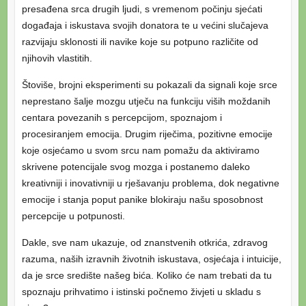
presađena srca drugih ljudi, s vremenom počinju sjećati
događaja i iskustava svojih donatora te u većini slučajeva
razvijaju sklonosti ili navike koje su potpuno različite od
njihovih vlastitih.
Štoviše, brojni eksperimenti su pokazali da signali koje srce
neprestano šalje mozgu utječu na funkciju viših moždanih
centara povezanih s percepcijom, spoznajom i
procesiranjem emocija. Drugim riječima, pozitivne emocije
koje osjećamo u svom srcu nam pomažu da aktiviramo
skrivene potencijale svog mozga i postanemo daleko
kreativniji i inovativniji u rješavanju problema, dok negativne
emocije i stanja poput panike blokiraju našu sposobnost
percepcije u potpunosti.
Dakle, sve nam ukazuje, od znanstvenih otkrića, zdravog
razuma, naših izravnih životnih iskustava, osjećaja i intuicije,
da je srce središte našeg bića. Koliko će nam trebati da tu
spoznaju prihvatimo i istinski počnemo živjeti u skladu s