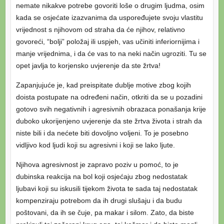
nemate nikakve potrebe govoriti loše o drugim ljudma, osim
kada se osjećate izazvanima da uspoređujete svoju vlastitu
vrijednost s njihovom od straha da će njihov, relativno
govoreći, “bolji” položaj ili uspjeh, vas učiniti inferiornijima i
manje vrijednima, i da će vas to na neki način ugroziti. Tu se
opet javlja to korjensko uvjerenje da ste žrtva!
Zapanjujuće je, kad preispitate dublje motive zbog kojih
doista postupate na određeni način, otkriti da se u pozadini
gotovo svih negativnih i agresivnih obrazaca ponašanja krije
duboko ukorijenjeno uvjerenje da ste žrtva života i strah da
niste bili i da nećete biti dovoljno voljeni. To je posebno
vidljivo kod ljudi koji su agresivni i koji se lako ljute.
Njihova agresivnost je zapravo poziv u pomoć, to je
dubinska reakcija na bol koji osjećaju zbog nedostatak
ljubavi koji su iskusili tijekom života te sada taj nedostatak
kompenziraju potrebom da ih drugi slušaju i da budu
poštovani, da ih se čuje, pa makar i silom. Zato, da biste