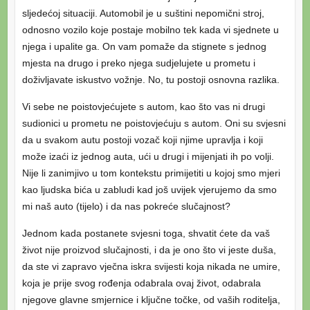
sljedećoj situaciji. Automobil je u suštini nepomični stroj,
odnosno vozilo koje postaje mobilno tek kada vi sjednete u
njega i upalite ga. On vam pomaže da stignete s jednog
mjesta na drugo i preko njega sudjelujete u prometu i
doživljavate iskustvo vožnje. No, tu postoji osnovna razlika.
Vi sebe ne poistovjećujete s autom, kao što vas ni drugi
sudionici u prometu ne poistovjećuju s autom. Oni su svjesni
da u svakom autu postoji vozač koji njime upravlja i koji
može izaći iz jednog auta, ući u drugi i mijenjati ih po volji.
Nije li zanimjivo u tom kontekstu primijetiti u kojoj smo mjeri
kao ljudska bića u zabludi kad još uvijek vjerujemo da smo
mi naš auto (tijelo) i da nas pokreće slučajnost?
Jednom kada postanete svjesni toga, shvatit ćete da vaš
život nije proizvod slučajnosti, i da je ono što vi jeste duša,
da ste vi zapravo vječna iskra svijesti koja nikada ne umire,
koja je prije svog rođenja odabrala ovaj život, odabrala
njegove glavne smjernice i ključne točke, od vaših roditelja,