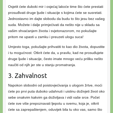
Osjetit ćete duboki mir i osjećaj lakoće time što ćete prestati
prosuđivati druge ljude i situacije s kojima ćete se susretati.
Jednostavno im dajte slobodu da budu to što jesu bez vašeg
suda. Možete i dalje primjećivati da nešto nije u skladu sa
vašim shvaćanjem života i svjetonazorom, no pokušajte
pritom ne upasti u zamku i preuzeti ulogu suca!
Umjesto toga, pokušajte prihvatiti to kao dio života, dopustite
i tu mogućnost. Otkrit ćete da, u pravilu, kad ne prosuđujete
druge ljude i situacije, često imate mnogo veću priliku nešto
naučiti od njih jer ste u stanju promatranja.
3. Zahvalnost
Napokon slobodni od poistovjećivanja s ulogom žrtve, moći
ćete po prvi puta duboko udahnuti i uistinu doživjeti život oko
sebe onakvim kakvim ga doživljava i vidi vaše srce. Počet
ćete sve više prepoznavati ljepotu u svemu, koja je, otkrit
ćete sa zaprepaštenjem, oduvijek bila tu oko vas, samo što