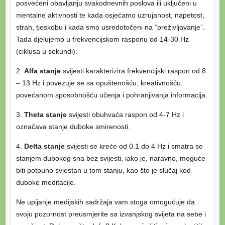
posvećeni obavljanju svakodnevnih poslova ili uključeni u
mentalne aktivnosti te kada osjećamo uzrujanost, napetost,
strah, tjeskobu i kada smo usredotočeni na “preživljavanje”.
Tada djelujemo u frekvencijskom rasponu od 14-30 Hz
(ciklusa u sekundi).
2.
Alfa stanje
svijesti karakterizira frekvencijski raspon od 8
– 13 Hz i povezuje se sa opuštenošću, kreativnošću,
povećanom sposobnošću učenja i pohranjivanja informacija.
3.
Theta stanje
svijesti obuhvaća raspon od 4-7 Hz i
označava stanje duboke smirenosti.
4.
Delta stanje
svijesti se kreće od 0.1 do 4 Hz i smatra se
stanjem dubokog sna bez svijesti, iako je, naravno, moguće
biti potpuno svjestan u tom stanju, kao što je slučaj kod
duboke meditacije.
Ne upijanje medijskih sadržaja vam stoga omogućuje da
svoju pozornost preusmjerite sa izvanjskog svijeta na sebe i