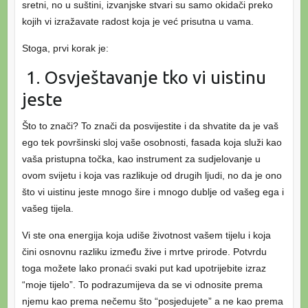
sretni, no u suštini, izvanjske stvari su samo okidači preko
kojih vi izražavate radost koja je već prisutna u vama.
Stoga, prvi korak je:
1. Osvještavanje tko vi uistinu
jeste
Što to znači? To znači da posvijestite i da shvatite da je vaš
ego tek površinski sloj vaše osobnosti, fasada koja služi kao
vaša pristupna točka, kao instrument za sudjelovanje u
ovom svijetu i koja vas razlikuje od drugih ljudi, no da je ono
što vi uistinu jeste mnogo šire i mnogo dublje od vašeg ega i
vašeg tijela.
Vi ste ona energija koja udiše životnost vašem tijelu i koja
čini osnovnu razliku između žive i mrtve prirode. Potvrdu
toga možete lako pronaći svaki put kad upotrijebite izraz
“moje tijelo”. To podrazumijeva da se vi odnosite prema
njemu kao prema nečemu što “posjedujete” a ne kao prema