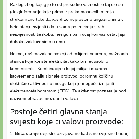
Razlog zbog kojeg je to od presudne važnosti je taj što su
(dez)informacije koje primate preko masovnih medija
strukturirane tako da vas drže neprestano angažiranima u
beta stanju svijesti i da u vama potenciraju strah,
neizvjesnost, tjeskobu, nesigurnost i očaj koji vas ostavljaju
duboko zaključanima u umu.
Naime, naš mozak se sastoji od milijardi neurona, moždanih
stanica koje koriste elektricitet kako bi međusobno
komunicirale. Kombinacija u kojoj milijuni neurona
istovremeno šalju signale proizvodi ogromnu količinu
električne aktivnosti u mozgu koju je moguće izmjeriti
elektroencefalogramom (EEG). Ta aktivnost poznata je pod
nazivom obrazac moždanih valova.
Postoje četiri glavna stanja
svijesti koje ti valovi proizvode:
1.
Beta stanje
svijesti doživljavamo kad smo svijesno budni,