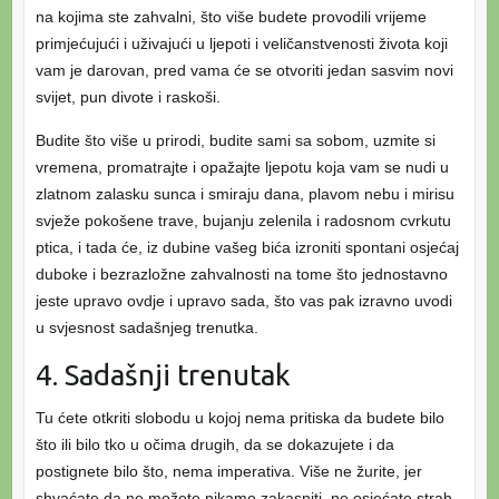
na kojima ste zahvalni, što više budete provodili vrijeme
primjećujući i uživajući u ljepoti i veličanstvenosti života koji
vam je darovan, pred vama će se otvoriti jedan sasvim novi
svijet, pun divote i raskoši.
Budite što više u prirodi, budite sami sa sobom, uzmite si
vremena, promatrajte i opažajte ljepotu koja vam se nudi u
zlatnom zalasku sunca i smiraju dana, plavom nebu i mirisu
svježe pokošene trave, bujanju zelenila i radosnom cvrkutu
ptica, i tada će, iz dubine vašeg bića izroniti spontani osjećaj
duboke i bezrazložne zahvalnosti na tome što jednostavno
jeste upravo ovdje i upravo sada, što vas pak izravno uvodi
u svjesnost sadašnjeg trenutka.
4. Sadašnji trenutak
Tu ćete otkriti slobodu u kojoj nema pritiska da budete bilo
što ili bilo tko u očima drugih, da se dokazujete i da
postignete bilo što, nema imperativa. Više ne žurite, jer
shvaćate da ne možete nikamo zakasniti, ne osjećate strah