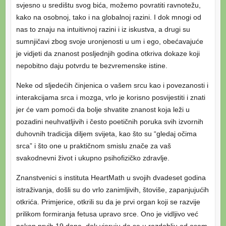
svjesno u središtu svog bića, možemo povratiti ravnotežu,
kako na osobnoj, tako i na globalnoj razini. I dok mnogi od
nas to znaju na intuitivnoj razini i iz iskustva, a drugi su
sumnjičavi zbog svoje uronjenosti u um i ego, obećavajuće
je vidjeti da znanost posljednjih godina otkriva dokaze koji
nepobitno daju potvrdu te bezvremenske istine.
Neke od sljedećih činjenica o vašem srcu kao i povezanosti i
interakcijama srca i mozga, vrlo je korisno posvijestiti i znati
jer će vam pomoći da bolje shvatite znanost koja leži u
pozadini neuhvatljivih i često poetičnih poruka svih izvornih
duhovnih tradicija diljem svijeta, kao što su “gledaj očima
srca” i što one u praktičnom smislu znače za vaš
svakodnevni život i ukupno psihofizičko zdravlje.
Znanstvenici s instituta HeartMath u svojih dvadeset godina
istraživanja, došli su do vrlo zanimljivih, štoviše, zapanjujućih
otkrića. Primjerice, otkrili su da je prvi organ koji se razvije
prilikom formiranja fetusa upravo srce. Ono je vidljivo već