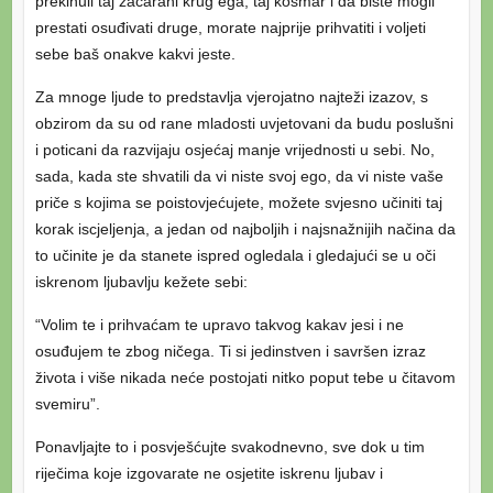
prekinuli taj začarani krug ega, taj košmar i da biste mogli
prestati osuđivati druge, morate najprije prihvatiti i voljeti
sebe baš onakve kakvi jeste.
Za mnoge ljude to predstavlja vjerojatno najteži izazov, s
obzirom da su od rane mladosti uvjetovani da budu poslušni
i poticani da razvijaju osjećaj manje vrijednosti u sebi. No,
sada, kada ste shvatili da vi niste svoj ego, da vi niste vaše
priče s kojima se poistovjećujete, možete svjesno učiniti taj
korak iscjeljenja, a jedan od najboljih i najsnažnijih načina da
to učinite je da stanete ispred ogledala i gledajući se u oči
iskrenom ljubavlju kežete sebi:
“Volim te i prihvaćam te upravo takvog kakav jesi i ne
osuđujem te zbog ničega. Ti si jedinstven i savršen izraz
života i više nikada neće postojati nitko poput tebe u čitavom
svemiru”.
Ponavljajte to i posvješćujte svakodnevno, sve dok u tim
riječima koje izgovarate ne osjetite iskrenu ljubav i