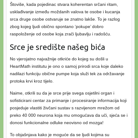
Štoviše, kada pojedinac stvara koherentan srčani ritam,
usklađivanje između moždanih valova te osobe i kucanja
srca druge osobe ostvaruje se znatno lakše. To je razlog
zbog kojeg ljudi obično spontano ‘pokupe’ dobro
raspoloženje od osobe koja zrači ljubavlju i radošću.
Srce je središte našeg bića
No vjerojatno najvažnije otkriće do kojeg su došli u
HeartMath institutu je ono o samoj prirodi srca koje daleko
nadilazi funkciju obične pumpe koja služi tek za održavanje
protoka krvi kroz tijelo.
Naime, otkrili su da je srce prije svega osjetilni organ i
sofisticirani centar za primanje i procesiranje informacija koji
posjeduje vlastiti živčani sustav s razvijenom mrežom od
preko 40 000 neurona koja mu omogućava da uči, sjeća se i
donosi funkcionalne odluke neovisno od mozga!
To objašnjava kako je moguće da se ljudi kojima su