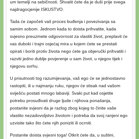
um temelji na sebičnosti. Shvatit ćete da je duši prije svega
najdragocjenije ISKUSTVO.
Tada će započeti vaš proces buđenja i povezivanja sa
samim sobom. Jednom kada to doista prihvatite, kada
svjesno preuzmete odgovornost za vlastiti život, preplavit će
vas duboki i trajni osjećaj mira u kojem ćete se prestati
opirati i boriti protiv života nego ćete ga objeručki prihvatiti i
razviti jedno dublje povjerenje u sam život, u njegov tijek i
njegovu svrhu.
U prisutnosti tog razumijevanja, vaš ego će se jednostavno
rastopiti, ili u najmanju ruku, njegov će stisak nad vašom
sviješću postati mnogo labaviji. Svaki put kad osjetite
potrebu prosuđivati druge ljude i njihova ponašanja,
postanite svjesni da je razlog zbog kojeg to činite vaše
vlastito nezadovoljstvo životom i potreba da svoj ranjeni ego
uzvisite tako što ćete njih poniziti ili ocrniti.
Postanite doista svjesni toga! Otkrit ćete da, u suštini,