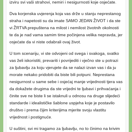
izviru svi vaši strahovi, nemiri i nesigurnosti koje osjećate.
Dva korjenska uvjerenja koja vas drže u stanju neprestanog
straha i napetosti su da imate SAMO JEDAN ŽIVOT i da ste
vi ŽRTVA prepuštena na milost i nemilost životnih okolnosti
te da je nad vama samim time počinjena velika nepravda, jer
osjećate da vi niste odabrali ovaj život.
U tom scenariju, vi ste odvojeni od svega i svakoga, svatko
vas želi iskoristiti, prevariti i povrijediti i vječno ste u potrazi
za ljubavlju za koju vjerujete da se nalazi izvan vas i da ju
morate nekako pridobiti da biste bili potpuni. Neprestana
nesigurnost u same sebe i osjećaj manje vrijednosti tjera vas
da dokažete drugima da ste vrijedni te ljubavi i prihvaćanja i
činite sve ne biste li se istaknuli u odnosu na druge slijedeći
standarde i idealističke šablone uspjeha koje je postavilo
društvo i prema čijim kriterijima mjerite svoju vlastitu
vrijednost i postignuće.
U suštini, svi mi tragamo za ljubavlju, no to činimo na krivim