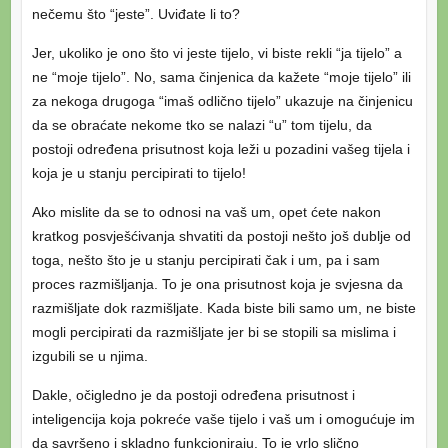
nečemu što “jeste”. Uviđate li to?
Jer, ukoliko je ono što vi jeste tijelo, vi biste rekli “ja tijelo” a
ne “moje tijelo”. No, sama činjenica da kažete “moje tijelo” ili
za nekoga drugoga “imaš odlično tijelo” ukazuje na činjenicu
da se obraćate nekome tko se nalazi “u” tom tijelu, da
postoji određena prisutnost koja leži u pozadini vašeg tijela i
koja je u stanju percipirati to tijelo!
Ako mislite da se to odnosi na vaš um, opet ćete nakon
kratkog posvješćivanja shvatiti da postoji nešto još dublje od
toga, nešto što je u stanju percipirati čak i um, pa i sam
proces razmišljanja. To je ona prisutnost koja je svjesna da
razmišljate dok razmišljate. Kada biste bili samo um, ne biste
mogli percipirati da razmišljate jer bi se stopili sa mislima i
izgubili se u njima.
Dakle, očigledno je da postoji određena prisutnost i
inteligencija koja pokreće vaše tijelo i vaš um i omogućuje im
da savršeno i skladno funkcioniraju. To je vrlo slično