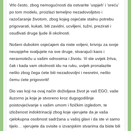
Vrlo često, zbog nemogućnosti da ostvarite ‘uspjeh’ i ‘sreću’
po tom modelu, proizlazi temeljno nezadovoljstvo i
razočaranje životom, zbog kojeg osjećate stalnu potrebu
prigovarati, kukati, biti zavidni, ucviljeni, tužni, prezirati i
osuđivati druge ljude ili okolnosti.
Nošeni dubokim osjećajem da niste voljeni, krivnju za svoje
neuspjehe svaljujete na sve druge, stvarajući kaos i
neravnotežu u vašim odnosima i životu. Vi ste uvijek žrtva,
čak i kada vam okolnosti idu na ruku, uvijek pronalazite
nešto zbog čega ćete biti nezadovoljni i nesretni, nešto
čemu ćete prigovoriti!
Dio vas koji na ovaj način doživljava život je vaš EGO, vaše
iluzorno ja koje je stvoreno kroz dugogodišnje
poistovjećivanje s vašim umom i fizičkim izgledom, te
izloženost indoktrinaciji zbog koje vjerujete da je vaša
cjelokupna osobnost sadržana u vašoj glavi i da ste vi samo
tijelo… vjerujete da ovisite o izvanjskim stvarima da biste bili