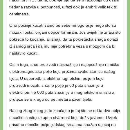
nakon prvih 19 dana, dok vjeruju da se u razdoblju od osam
tjedana razvija u potpunosti, u fazi dok je embrij velik tek tri
centimetra.
Ono počinje kucati samo od sebe mnogo prije nego što su
mozak i ostali organi uopće formirani. Još uvijek ne znaju što
pokreće to kucanje, ali znaju da ta pokretačka snaga dolazi
iz samog srca i da mu nije potrebna veza s mozgom da bi
nastavilo kucati.
Osim toga, srce proizvodi najsnažnije i najopsežnije ritmičko
elektromagnetsko polje koje prožima svaku stanicu našeg
tijela. U usporedbi s elektromagnetskim poljem koje
proizvodi mozak, srčano polje je 60 puta snažnije u
električnom i 5 000 puta snažnije u magnetskom smislu a
proteže se u krugu od pet metara izvan tijela.
Razlog zbog kojeg je to značajno je taj što se od ta dva polja
u suštini sastoji ukupna stvarnost koju doživljavamo. Uvijek
prisutno ritmičko polje ljudskog srca ima snažan utjecaj na