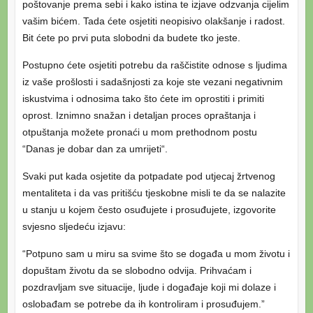
poštovanje prema sebi i kako istina te izjave odzvanja cijelim
vašim bićem. Tada ćete osjetiti neopisivo olakšanje i radost.
Bit ćete po prvi puta slobodni da budete tko jeste.
Postupno ćete osjetiti potrebu da raščistite odnose s ljudima
iz vaše prošlosti i sadašnjosti za koje ste vezani negativnim
iskustvima i odnosima tako što ćete im oprostiti i primiti
oprost. Iznimno snažan i detaljan proces opraštanja i
otpuštanja možete pronaći u mom prethodnom postu
“Danas je dobar dan za umrijeti“.
Svaki put kada osjetite da potpadate pod utjecaj žrtvenog
mentaliteta i da vas pritišću tjeskobne misli te da se nalazite
u stanju u kojem često osuđujete i prosuđujete, izgovorite
svjesno sljedeću izjavu:
“Potpuno sam u miru sa svime što se događa u mom životu i
dopuštam životu da se slobodno odvija. Prihvaćam i
pozdravljam sve situacije, ljude i događaje koji mi dolaze i
oslobađam se potrebe da ih kontroliram i prosuđujem.”