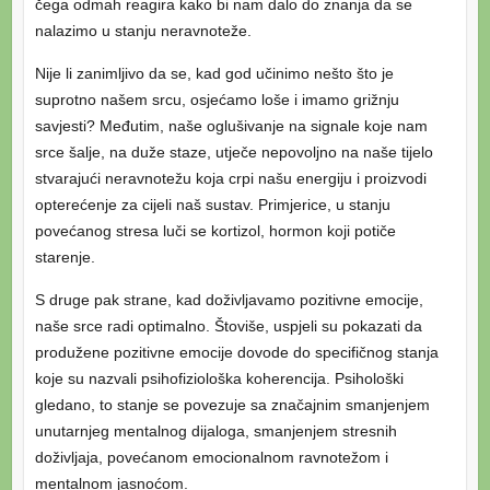
čega odmah reagira kako bi nam dalo do znanja da se
nalazimo u stanju neravnoteže.
Nije li zanimljivo da se, kad god učinimo nešto što je
suprotno našem srcu, osjećamo loše i imamo grižnju
savjesti? Međutim, naše oglušivanje na signale koje nam
srce šalje, na duže staze, utječe nepovoljno na naše tijelo
stvarajući neravnotežu koja crpi našu energiju i proizvodi
opterećenje za cijeli naš sustav. Primjerice, u stanju
povećanog stresa luči se kortizol, hormon koji potiče
starenje.
S druge pak strane, kad doživljavamo pozitivne emocije,
naše srce radi optimalno. Štoviše, uspjeli su pokazati da
produžene pozitivne emocije dovode do specifičnog stanja
koje su nazvali psihofiziološka koherencija. Psihološki
gledano, to stanje se povezuje sa značajnim smanjenjem
unutarnjeg mentalnog dijaloga, smanjenjem stresnih
doživljaja, povećanom emocionalnom ravnotežom i
mentalnom jasnoćom.