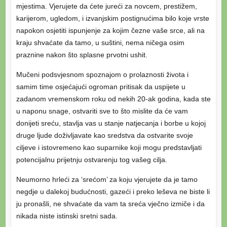
mjestima. Vjerujete da ćete jureći za novcem, prestižem,
karijerom, ugledom, i izvanjskim postignućima bilo koje vrste
napokon osjetiti ispunjenje za kojim čezne vaše srce, ali na
kraju shvaćate da tamo, u suštini, nema ničega osim
praznine nakon što splasne prvotni ushit.
Mučeni podsvjesnom spoznajom o prolaznosti života i
samim time osjećajući ogroman pritisak da uspijete u
zadanom vremenskom roku od nekih 20-ak godina, kada ste
u naponu snage, ostvariti sve to što mislite da će vam
donijeti sreću, stavlja vas u stanje natjecanja i borbe u kojoj
druge ljude doživljavate kao sredstva da ostvarite svoje
ciljeve i istovremeno kao suparnike koji mogu predstavljati
potencijalnu prijetnju ostvarenju tog vašeg cilja.
Neumorno hrleći za ‘srećom’ za koju vjerujete da je tamo
negdje u dalekoj budućnosti, gazeći i preko leševa ne biste li
ju pronašli, ne shvaćate da vam ta sreća vječno izmiče i da
nikada niste istinski sretni sada.