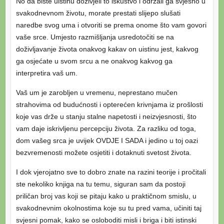
No da biste uistinu doživjeli to iskustvo i održali ga svjesno u
svakodnevnom životu, morate prestati slijepo slušati
naredbe svog uma i otvoriti se prema onome što vam govori
vaše srce. Umjesto razmišljanja usredotočiti se na
doživljavanje života onakvog kakav on uistinu jest, kakvog
ga osjećate u svom srcu a ne onakvog kakvog ga
interpretira vaš um.
Vaš um je zarobljen u vremenu, neprestano mučen
strahovima od budućnosti i opterećen krivnjama iz prošlosti
koje vas drže u stanju stalne napetosti i neizvjesnosti, što
vam daje iskrivljenu percepciju života. Za razliku od toga,
dom vašeg srca je uvijek OVDJE I SADA i jedino u toj oazi
bezvremenosti možete osjetiti i dotaknuti svetost života.
I dok vjerojatno sve to dobro znate na razini teorije i pročitali
ste nekoliko knjiga na tu temu, siguran sam da postoji
priličan broj vas koji se pitaju kako u praktičnom smislu, u
svakodnevnim okolnostima koje su tu pred vama, učiniti taj
svjesni pomak, kako se osloboditi misli i briga i biti istinski