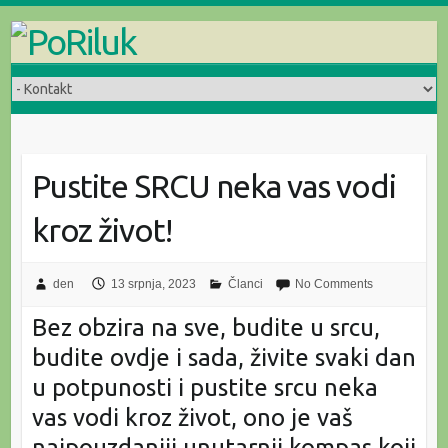
Skip
to
content
Pustite SRCU neka vas vodi
kroz život!
den
13 srpnja, 2023
Članci
No Comments
Bez obzira na sve, budite u srcu,
budite ovdje i sada, živite svaki dan
u potpunosti i pustite srcu neka
vas vodi kroz život, ono je vaš
najpouzdaniji unutarnji kompas koji