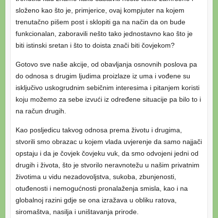
složeno kao što je, primjerice, ovaj kompjuter na kojem
trenutačno pišem post i sklopiti ga na način da on bude
funkcionalan, zaboravili nešto tako jednostavno kao što je
biti istinski sretan i što to doista znači biti čovjekom?
Gotovo sve naše akcije, od obavljanja osnovnih poslova pa
do odnosa s drugim ljudima proizlaze iz uma i vođene su
isključivo uskogrudnim sebičnim interesima i pitanjem koristi
koju možemo za sebe izvući iz određene situacije pa bilo to i
na račun drugih.
Kao posljedicu takvog odnosa prema životu i drugima,
stvorili smo obrazac u kojem vlada uvjerenje da samo najjači
opstaju i da je čovjek čovjeku vuk, da smo odvojeni jedni od
drugih i života, što je stvorilo neravnotežu u našim privatnim
životima u vidu nezadovoljstva, sukoba, zbunjenosti,
otuđenosti i nemogućnosti pronalaženja smisla, kao i na
globalnoj razini gdje se ona izražava u obliku ratova,
siromaštva, nasilja i uništavanja prirode.