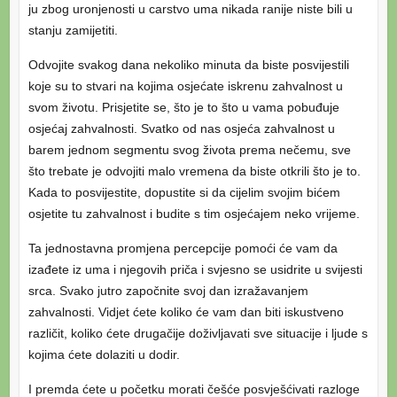
ju zbog uronjenosti u carstvo uma nikada ranije niste bili u
stanju zamijetiti.
Odvojite svakog dana nekoliko minuta da biste posvijestili
koje su to stvari na kojima osjećate iskrenu zahvalnost u
svom životu. Prisjetite se, što je to što u vama pobuđuje
osjećaj zahvalnosti. Svatko od nas osjeća zahvalnost u
barem jednom segmentu svog života prema nečemu, sve
što trebate je odvojiti malo vremena da biste otkrili što je to.
Kada to posvijestite, dopustite si da cijelim svojim bićem
osjetite tu zahvalnost i budite s tim osjećajem neko vrijeme.
Ta jednostavna promjena percepcije pomoći će vam da
izađete iz uma i njegovih priča i svjesno se usidrite u svijesti
srca. Svako jutro započnite svoj dan izražavanjem
zahvalnosti. Vidjet ćete koliko će vam dan biti iskustveno
različit, koliko ćete drugačije doživljavati sve situacije i ljude s
kojima ćete dolaziti u dodir.
I premda ćete u početku morati češće posvješćivati razloge