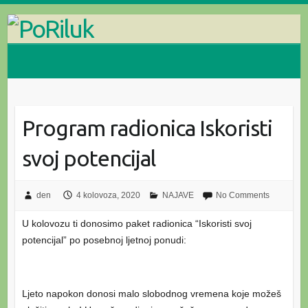
Skip
to
content
Program radionica Iskoristi
svoj potencijal
den
4 kolovoza, 2020
NAJAVE
No Comments
U kolovozu ti donosimo paket radionica “Iskoristi svoj
potencijal” po posebnoj ljetnoj ponudi:
Ljeto napokon donosi malo slobodnog vremena koje možeš