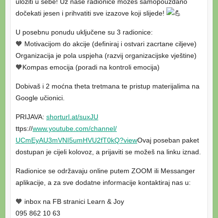
uložiti u sebe! Uz naše radionice možeš samopouzdano
dočekati jesen i prihvatiti sve izazove koji slijede!
U posebnu ponudu uključene su 3 radionice:
🧡 Motivacijom do akcije (definiraj i ostvari zacrtane ciljeve)
Organizacija je pola uspjeha (razvij organizacijske vještine)
🧡Kompas emocija (poradi na kontroli emocija)
Dobivaš i 2 moćna theta tretmana te pristup materijalima na
Google učionici.
PRIJAVA:
shorturl.at/suxJU
ttps://
www.youtube.com/
channel/
UCmEyAU3mVNI5umHVU2fT0kQ?view
Ovaj poseban paket
dostupan je cijeli kolovoz, a prijaviti se možeš na linku iznad.
Radionice se održavaju online putem ZOOM ili Messanger
aplikacije, a za sve dodatne informacije kontaktiraj nas u:
🧡 inbox na FB stranici Learn & Joy
095 862 10 63