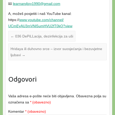
📧
learnandjoy1990@gmail.com
A, možeš posjetiti i naš YouTube kanal:
https://
www.youtube.com/
channel/
UCmEyAU3mVNI5umHVU2fT0kQ?view
←
036 DePiLLacija, dezinfekcija za uši
Hridaya ili duhovno srce – izvor suosjećanja i bezuvjetne
ljubavi
→
Odgovori
Vaša adresa e-pošte neće biti objavljena.
Obavezna polja su
označena sa
* (obavezno)
Komentar
* (obavezno)