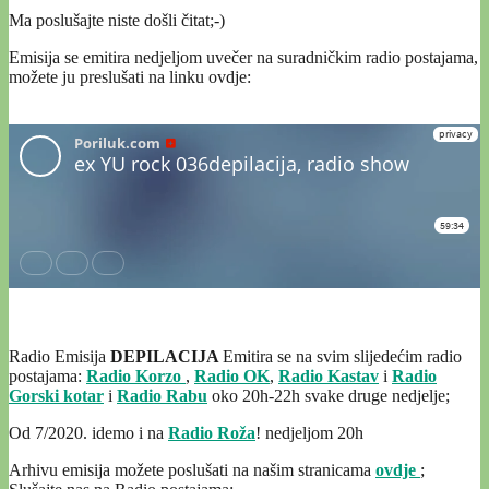
Ma poslušajte niste došli čitat;-)
Emisija se emitira nedjeljom uvečer na suradničkim radio postajama,
možete ju preslušati na linku ovdje:
Radio Emisija
DEPILACIJA
Emitira se na svim slijedećim radio
postajama:
Radio Korzo
,
Radio OK
,
Radio Kastav
i
Radio
Gorski kotar
i
Radio Rabu
oko 20h-22h svake druge nedjelje;
Od 7/2020. idemo i na
Radio Roža
! nedjeljom 20h
Arhivu emisija možete poslušati na našim stranicama
ovdje
;