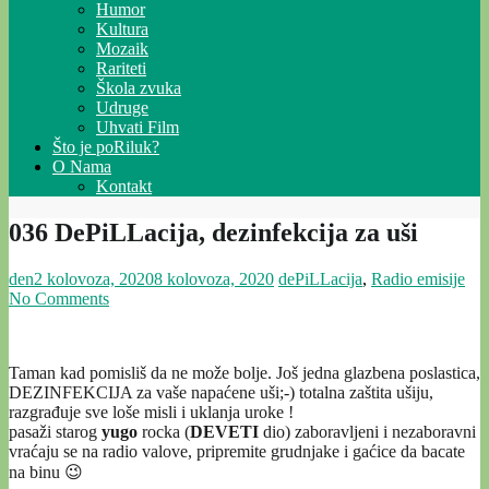
Humor
Kultura
Mozaik
Rariteti
Škola zvuka
Udruge
Uhvati Film
Što je poRiluk?
O Nama
Kontakt
036 DePiLLacija, dezinfekcija za uši
den
2 kolovoza, 2020
8 kolovoza, 2020
dePiLLacija
,
Radio emisije
No Comments
Taman kad pomisliš da ne može bolje. Još jedna glazbena poslastica,
DEZINFEKCIJA za vaše napaćene uši;-) totalna zaštita ušiju,
razgrađuje sve loše misli i uklanja uroke !
pasaži starog
yugo
rocka (
DEVETI
dio) zaboravljeni i nezaboravni
vraćaju se na radio valove, pripremite grudnjake i gaćice da bacate
na binu 😉