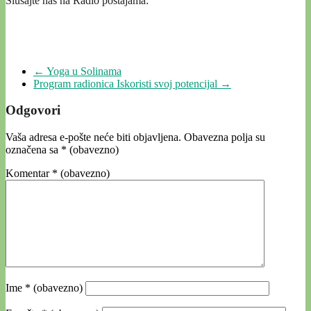
Slušajte nas na Radio postajama:
←
Yoga u Solinama
Program radionica Iskoristi svoj potencijal
→
Odgovori
Vaša adresa e-pošte neće biti objavljena.
Obavezna polja su
označena sa
* (obavezno)
Komentar
* (obavezno)
Ime
* (obavezno)