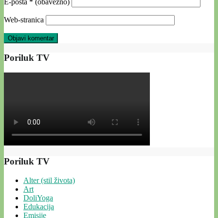
E-pošta
* (obavezno)
Web-stranica
Poriluk TV
Poriluk TV
Alter (stil života)
Art
DoliYoga
Edukacija
Emisije