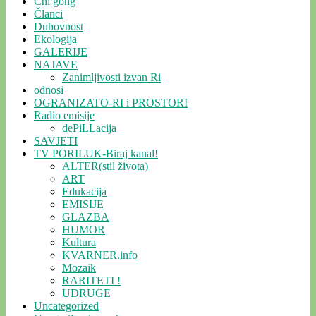
Chi gong
Članci
Duhovnost
Ekologija
GALERIJE
NAJAVE
Zanimljivosti izvan Ri
odnosi
OGRANIZATO-RI i PROSTORI
Radio emisije
dePiLLacija
SAVJETI
TV PORILUK-Biraj kanal!
ALTER(stil života)
ART
Edukacija
EMISIJE
GLAZBA
HUMOR
Kultura
KVARNER.info
Mozaik
RARITETI !
UDRUGE
Uncategorized