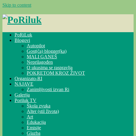
Skip to content
PoRiLuk
Blogovi
Autopilot
Gost(ća) blogger(ka)
MALI GANEŠ
Neprilagođen
O ukusima se raspravlja
POKRETOM KROZ ŽIVOT
Organizato-RI
NAJAVE
Zanimljivosti izvan Ri
Galerija
Poriluk TV
Škola zvuka
Alter (stil života)
Art
Edukacija
Emisije
Glazba