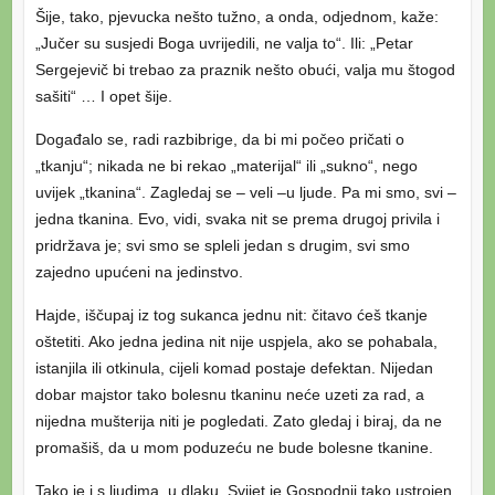
Šije, tako, pjevucka nešto tužno, a onda, odjednom, kaže:
„Jučer su susjedi Boga uvrijedili, ne valja to“. Ili: „Petar
Sergejevič bi trebao za praznik nešto obući, valja mu štogod
sašiti“ … I opet šije.
Događalo se, radi razbibrige, da bi mi počeo pričati o
„tkanju“; nikada ne bi rekao „materijal“ ili „sukno“, nego
uvijek „tkanina“. Zagledaj se – veli –u ljude. Pa mi smo, svi –
jedna tkanina. Evo, vidi, svaka nit se prema drugoj privila i
pridržava je; svi smo se spleli jedan s drugim, svi smo
zajedno upućeni na jedinstvo.
Hajde, iščupaj iz tog sukanca jednu nit: čitavo ćeš tkanje
oštetiti. Ako jedna jedina nit nije uspjela, ako se pohabala,
istanjila ili otkinula, cijeli komad postaje defektan. Nijedan
dobar majstor tako bolesnu tkaninu neće uzeti za rad, a
nijedna mušterija niti je pogledati. Zato gledaj i biraj, da ne
promašiš, da u mom poduzeću ne bude bolesne tkanine.
Tako je i s ljudima, u dlaku. Svijet je Gospodnji tako ustrojen