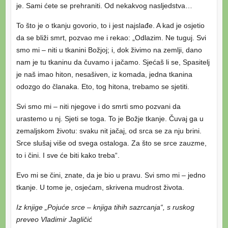
je. Sami ćete se prehraniti. Od nekakvog nasljedstva…
To što je o tkanju govorio, to i jest najslađe. A kad je osjetio
da se bliži smrt, pozvao me i rekao: „Odlazim. Ne tuguj. Svi
smo mi – niti u tkanini Božjoj; i, dok živimo na zemlji, dano
nam je tu tkaninu da čuvamo i jačamo. Sjećaš li se, Spasitelj
je naš imao hiton, nesašiven, iz komada, jedna tkanina
odozgo do članaka. Eto, tog hitona, trebamo se sjetiti.
Svi smo mi – niti njegove i do smrti smo pozvani da
urastemo u nj. Sjeti se toga. To je Božje tkanje. Čuvaj ga u
zemaljskom životu: svaku nit jačaj, od srca se za nju brini.
Srce slušaj više od svega ostaloga. Za što se srce zauzme,
to i čini. I sve će biti kako treba“.
Evo mi se čini, znate, da je bio u pravu. Svi smo mi – jedno
tkanje. U tome je, osjećam, skrivena mudrost života.
Iz knjige „Pojuće srce – knjiga tihih sazrcanja“, s ruskog
preveo Vladimir Jagličić