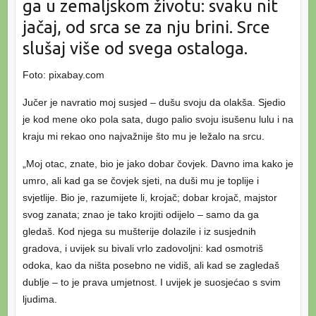
ga u zemaljskom životu: svaku nit
jačaj, od srca se za nju brini. Srce
slušaj više od svega ostaloga.
Foto: pixabay.com
Jučer je navratio moj susjed – dušu svoju da olakša. Sjedio
je kod mene oko pola sata, dugo palio svoju isušenu lulu i na
kraju mi rekao ono najvažnije što mu je ležalo na srcu.
„Moj otac, znate, bio je jako dobar čovjek. Davno ima kako je
umro, ali kad ga se čovjek sjeti, na duši mu je toplije i
svjetlije. Bio je, razumijete li, krojač; dobar krojač, majstor
svog zanata; znao je tako krojiti odijelo – samo da ga
gledaš. Кod njega su mušterije dolazile i iz susjednih
gradova, i uvijek su bivali vrlo zadovoljni: kad osmotriš
odoka, kao da ništa posebno ne vidiš, ali kad se zagledaš
dublje – to je prava umjetnost. I uvijek je suosjećao s svim
ljudima.