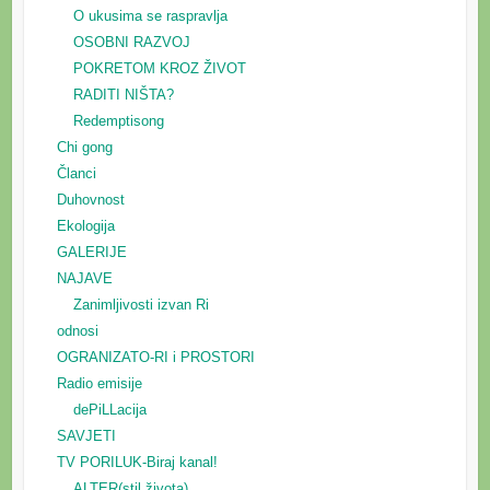
O ukusima se raspravlja
OSOBNI RAZVOJ
POKRETOM KROZ ŽIVOT
RADITI NIŠTA?
Redemptisong
Chi gong
Članci
Duhovnost
Ekologija
GALERIJE
NAJAVE
Zanimljivosti izvan Ri
odnosi
OGRANIZATO-RI i PROSTORI
Radio emisije
dePiLLacija
SAVJETI
TV PORILUK-Biraj kanal!
ALTER(stil života)