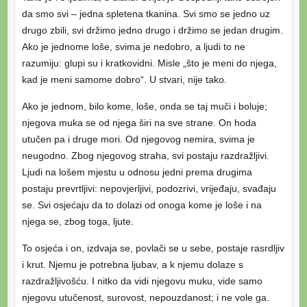
da smo svi – jedna spletena tkanina. Svi smo se jedno uz
drugo zbili, svi držimo jedno drugo i držimo se jedan drugim.
Ako je jednome loše, svima je nedobro, a ljudi to ne
razumiju: glupi su i kratkovidni. Misle „što je meni do njega,
kad je meni samome dobro“. U stvari, nije tako.
Ako je jednom, bilo kome, loše, onda se taj muči i boluje;
njegova muka se od njega širi na sve strane. On hoda
utučen pa i druge mori. Od njegovog nemira, svima je
neugodno. Zbog njegovog straha, svi postaju razdražljivi.
Ljudi na lošem mjestu u odnosu jedni prema drugima
postaju prevrtljivi: nepovjerljivi, podozrivi, vrijeđaju, svađaju
se. Svi osjećaju da to dolazi od onoga kome je loše i na
njega se, zbog toga, ljute.
To osjeća i on, izdvaja se, povlači se u sebe, postaje rasrdljiv
i krut. Njemu je potrebna ljubav, a k njemu dolaze s
razdražljivošću. I nitko da vidi njegovu muku, vide samo
njegovu utučenost, surovost, nepouzdanost; i ne vole ga.