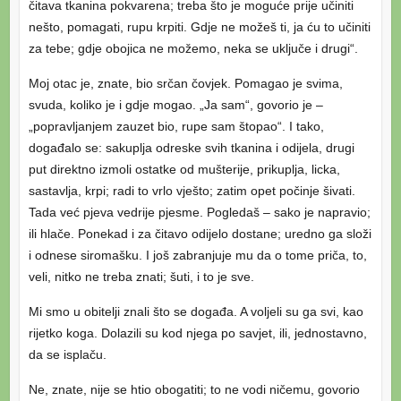
čitava tkanina pokvarena; treba što je moguće prije učiniti
nešto, pomagati, rupu krpiti. Gdje ne možeš ti, ja ću to učiniti
za tebe; gdje obojica ne možemo, neka se uključe i drugi“.
Moj otac je, znate, bio srčan čovjek. Pomagao je svima,
svuda, koliko je i gdje mogao. „Ja sam“, govorio je –
„popravljanjem zauzet bio, rupe sam štopao“. I tako,
događalo se: sakuplja odreske svih tkanina i odijela, drugi
put direktno izmoli ostatke od mušterije, prikuplja, licka,
sastavlja, krpi; radi to vrlo vješto; zatim opet počinje šivati.
Tada već pjeva vedrije pjesme. Pogledaš – sako je napravio;
ili hlače. Ponekad i za čitavo odijelo dostane; uredno ga složi
i odnese siromašku. I još zabranjuje mu da o tome priča, to,
veli, nitko ne treba znati; šuti, i to je sve.
Mi smo u obitelji znali što se događa. A voljeli su ga svi, kao
rijetko koga. Dolazili su kod njega po savjet, ili, jednostavno,
da se isplaču.
Ne, znate, nije se htio obogatiti; to ne vodi ničemu, govorio