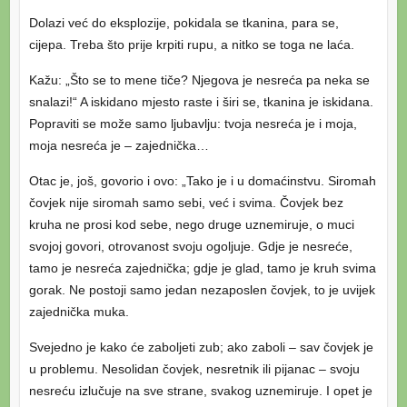
Dolazi već do eksplozije, pokidala se tkanina, para se,
cijepa. Treba što prije krpiti rupu, a nitko se toga ne laća.
Kažu: „Što se to mene tiče? Njegova je nesreća pa neka se
snalazi!“ A iskidano mjesto raste i širi se, tkanina je iskidana.
Popraviti se može samo ljubavlju: tvoja nesreća je i moja,
moja nesreća je – zajednička…
Otac je, još, govorio i ovo: „Tako je i u domaćinstvu. Siromah
čovjek nije siromah samo sebi, već i svima. Čovjek bez
kruha ne prosi kod sebe, nego druge uznemiruje, o muci
svojoj govori, otrovanost svoju ogoljuje. Gdje je nesreće,
tamo je nesreća zajednička; gdje je glad, tamo je kruh svima
gorak. Ne postoji samo jedan nezaposlen čovjek, to je uvijek
zajednička muka.
Svejedno je kako će zaboljeti zub; ako zaboli – sav čovjek je
u problemu. Nesolidan čovjek, nesretnik ili pijanac – svoju
nesreću izlučuje na sve strane, svakog uznemiruje. I opet je