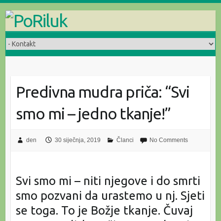
Skip
to
content
Predivna mudra priča: “Svi
smo mi – jedno tkanje!”
den
30 siječnja, 2019
Članci
No Comments
Svi smo mi – niti njegove i do smrti
smo pozvani da urastemo u nj. Sjeti
se toga. To je Božje tkanje. Čuvaj