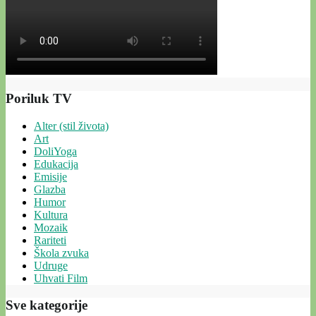
Poriluk TV
Alter (stil života)
Art
DoliYoga
Edukacija
Emisije
Glazba
Humor
Kultura
Mozaik
Rariteti
Škola zvuka
Udruge
Uhvati Film
Sve kategorije