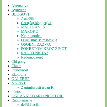
Alternativa
Ayurveda
BLOGOVI
AutoPillot
Gost(ća) blogger(ka)
MALI GANEŠ
MAROKO
Neprilagođen
O ukusima se raspravlja
OSOBNI RAZVOJ
POKRETOM KROZ ŽIVOT
RADITI NIŠTA?
Redemptisong
Chi gong
Članci
Duhovnost
Ekologija
GALERIJE
NAJAVE
Zanimljivosti izvan Ri
odnosi
OGRANIZATO-RI i PROSTORI
Radio emisije
dePiLLacija