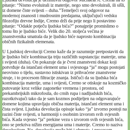
pitanje: “Nismo evoluirali iz materije, nego smo devoluirali, ili sišli,
iz domene čiste svijesti – duha.”Temeljeći svoj odgovor na
modernoj znanosti i mudrosnim predajama, uključujući vedsku
filozofiju drevne Indije, Cremo drži da prije nego li postavimo
pitanje: “Odakle potječu ljudska bića?” ponajprije promislimo o
tomu što je ljudsko biće. Velik dio 20. stoljeća većina je
znanstvenika smatrala da je ljudsko biće naprosto kombinacija
običnih fizikalnih elemenata.
U Ljudskoj devoluciji Cremo kaže da je razumnije pretpostaviti da
je ljudsko biće kombinacija triju različitih supstancija: materije, uma
i svijesti (duha). On pokazuje da je čvrst znanstveni dokaz koji
potvrđuje da istančani element uma i svjesnoga “ja” mogu postojati
neovisno o tijelu, sustavno istiskivan iz prihvaćene znanstvene
struje, i to procesom filtracije znanja. Ističući da su ljudska bića
kombinacija materije, uma i svijesti, Cremo se otiskuje na kozmičko
putovanje kroz velike zagonetke vremena i prostora, od
prekambrijskih mikrofosila, do crnih rupa i nadljudskih bića,
razotkrivajući tako da je sam kozmos podijeljen na odgovarajuće
domene kojima upravljaju obična materija, istančani element uma i
čista svijest. Ljudska devolucija opisuje kako “ja” izvorno postoji na
razini čiste svijesti, u harmoniji s osobnim izvorom svih svjesnih
bića. Kada svjesno “ja” prekine vezu s izvorom svih svjesnih bića,
ono se prekriva nižim energijama uma i materije. Cremo to naziva
devolucijom. No, devolucija može biti i obrnuta, i procesom