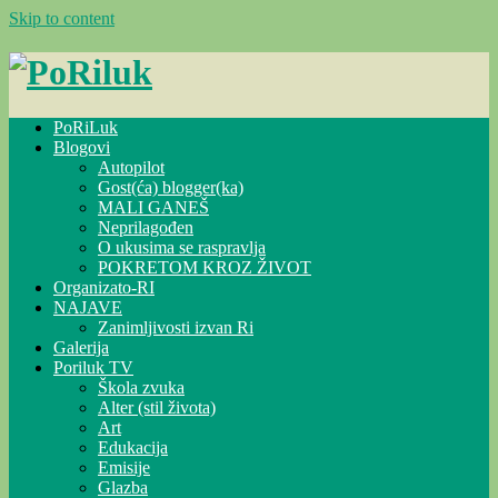
Skip to content
PoRiLuk
Blogovi
Autopilot
Gost(ća) blogger(ka)
MALI GANEŠ
Neprilagođen
O ukusima se raspravlja
POKRETOM KROZ ŽIVOT
Organizato-RI
NAJAVE
Zanimljivosti izvan Ri
Galerija
Poriluk TV
Škola zvuka
Alter (stil života)
Art
Edukacija
Emisije
Glazba