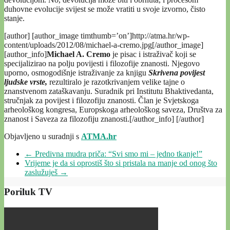
duhovne evolucije svijest se može vratiti u svoje izvorno, čisto
stanje.
[author] [author_image timthumb=’on’]http://atma.hr/wp-
content/uploads/2012/08/michael-a-cremo.jpg[/author_image]
[author_info]
Michael A. Cremo
je pisac i istraživač koji se
specijalizirao na polju povijesti i filozofije znanosti. Njegovo
uporno, osmogodišnje istraživanje za knjigu
Skrivena povijest
ljudske vrste,
rezultiralo je razotkrivanjem velike tajne o
znanstvenom zataškavanju. Suradnik pri Institutu Bhaktivedanta,
stručnjak za povijest i filozofiju znanosti. Član je Svjetskoga
arheološkog kongresa, Europskoga arheološkog saveza, Društva za
znanost i Saveza za filozofiju znanosti.[/author_info] [/author]
Objavljeno u suradnji s
ATMA.hr
←
Predivna mudra priča: “Svi smo mi – jedno tkanje!”
Vrijeme je da si oprostiš što si pristala na manje od onog što
zaslužuješ
→
Poriluk TV