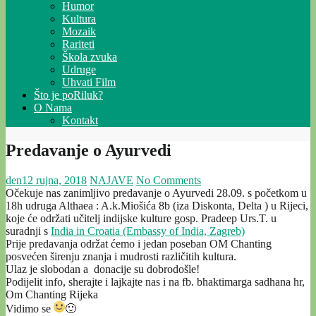
Humor
Kultura
Mozaik
Rariteti
Škola zvuka
Udruge
Uhvati Film
Što je poRiluk?
O Nama
Kontakt
Predavanje o Ayurvedi
den
12 rujna, 2018
NAJAVE
No Comments
Očekuje nas zanimljivo predavanje o Ayurvedi 28.09. s početkom u
18h udruga Althaea : A.k.Miošića 8b (iza Diskonta, Delta ) u Rijeci,
koje će održati učitelj indijske kulture gosp. Pradeep Urs.T. u
s
uradnji s
India in Croatia (Embassy of India, Zagreb)
Prije predavanja održat ćemo i jedan poseban OM Chanting
posvećen širenju znanja i mudrosti različitih kultura.
Ulaz je slobodan a donacije su dobrodošle!
Podijelit info, sherajte i lajkajte nas i na fb. bhaktimarga sadhana hr,
Om Chanting Rijeka
Vidimo se
🙂