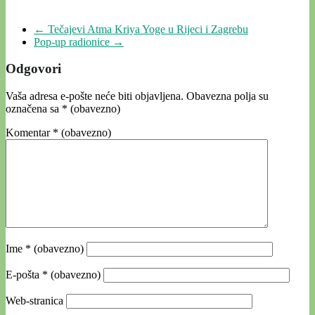
←
Tečajevi Atma Kriya Yoge u Rijeci i Zagrebu
Pop-up radionice
→
Odgovori
Vaša adresa e-pošte neće biti objavljena.
Obavezna polja su
označena sa
* (obavezno)
Komentar
* (obavezno)
Ime
* (obavezno)
E-pošta
* (obavezno)
Web-stranica