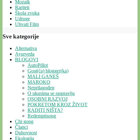
Mozaik
Rariteti
Škola zvuka
Udruge
Uhvati Film
Sve kategorije
Alternativa
Ayurveda
BLOGOVI
AutoPillot
Gost(ća) blogger(ka)
MALI GANEŠ
MAROKO
Neprilagođen
O ukusima se raspravlja
OSOBNI RAZVOJ
POKRETOM KROZ ŽIVOT
RADITI NIŠTA?
Redemptisong
Chi gong
Članci
Duhovnost
Ekologija