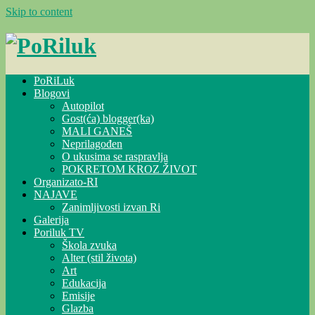
Skip to content
PoRiLuk
Blogovi
Autopilot
Gost(ća) blogger(ka)
MALI GANEŠ
Neprilagođen
O ukusima se raspravlja
POKRETOM KROZ ŽIVOT
Organizato-RI
NAJAVE
Zanimljivosti izvan Ri
Galerija
Poriluk TV
Škola zvuka
Alter (stil života)
Art
Edukacija
Emisije
Glazba