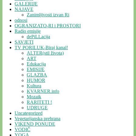
GALERIJE
NAJAVE
Zanimljivosti izvan Ri
odnosi
OGRANIZATO-RI i PROSTORI
Radio emisije
dePiLLacija
SAVJETI
TV PORILUK-Biraj kanal!
ALTER(stil života)
ART
Edukacija
EMISIJE
GLAZBA
HUMOR
Kultura
KVARNER.info
Mozaik
RARITETI !
UDRUGE
Uncategorized
Vegetarijanska prehrana
VIKEND PONUDE
VODIČ
YOGA