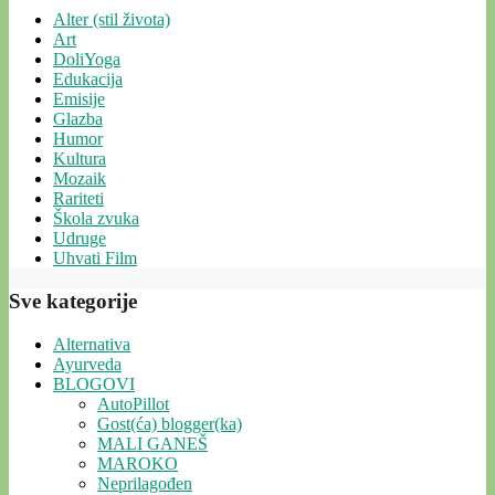
Alter (stil života)
Art
DoliYoga
Edukacija
Emisije
Glazba
Humor
Kultura
Mozaik
Rariteti
Škola zvuka
Udruge
Uhvati Film
Sve kategorije
Alternativa
Ayurveda
BLOGOVI
AutoPillot
Gost(ća) blogger(ka)
MALI GANEŠ
MAROKO
Neprilagođen