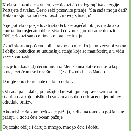
Kada se nasmijete strancu, već dolazi do malog otpliva energije.
Postajete davalac. Često sebi postavite pitanje: ‘Šta sada mogu dati?
Kako mogu pomoći ovoj osobi, u ovoj situaciji?’
Nije potrebno posjedovati išta da biste osjećali obilje, mada ako
konstantno osjećate obilje, stvari će vam sigurno same dolaziti.
Obilje dolazi samo onima koji ga već imaju.
Zvuči skoro nepošteno, ali naravno da nije. To je univerzalni zakon.
I obilje i oskudica su unutrašnja stanja koja se manifestiraju u vidu
vaše stvarnosti.
Isus je to iskazao sljedećim riječima: ‘Jer tko ima, dat će mu se; a koji
nema, uzet će mu se i ono što ima’ (Sv. Evandjelje po Marku)
Darujte ono što nemate da bi to dobili.
Od sada pa nadalje, pokušajte darovati ljude upravo svim onim
stvarima za koje mislite da su vama osobno uskraćene, jer odljev
određuje priljev.
Ako mislite da vam nedostaje pažnja, radite na tome da poklanjate
pažnju. I dobit ćete ocean pažnje.
Osjećajte obilje i darujte mnogo, mnogo ćete i dobiti.