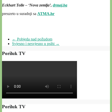
Eckhart Tolle – ‘Nova zemlja’,
drmaj.ba
preuzeto u suradnji sa
ATMA.hr
←
Pobjeda nad požudom
Svjesno i nesvjesno u psihi
→
Poriluk TV
Poriluk TV