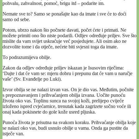
pohvalu, zahvalnost, pomoć, brigu itd – podarite im.
Nemate sve to? Samo se ponašajte kao da imate i sve će to doći
samo od sebe.
Potom, ubrzo nakon što počnete davati, počet ćete i primati. Ne
možete primiti ono što niste podarili. Odljev određuje priljev. Sve što
mislite da vam svijet uskraćuje već posjedujete. Ali osim ako ne
dozvolite tome i da otječe, nećete biti svjesni toga da imate.
To podrazumijeva obilje.
Zakon da odljev određuje priljev iskazan je Isusovim riječima:
‘Dajte i dat će vam se: mjeru dobru i prepunu dat će vam u naručje
vaše’ (Sv. Evanđelje po Luki).
Izvor obilja se ne nalazi izvan vas. On je dio vas. Međutim, počnite
s prepoznavanjem i prihvaćanjem obilja izvana. Uočite punoću
života oko vas. Toplinu sunca na svojoj koži, prelijepo cvijeće
izloženo ispred cvjećarnice, trenutak kada zagrizete sočno voće ili
onaj kada pokisnete do gole kože usred pljuska.
Punoća života je prisutna na svakom koraku. Prihvaćanje obilja koje
se nalazi oko vas, budi usnulo obilje u vama. Onda ga pustite da
istječe van.