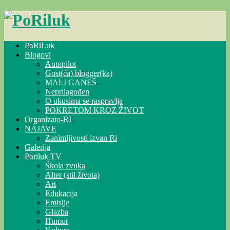
Skip
to
content
PoRiLuk
Blogovi
Autopilot
Gost(ća) blogger(ka)
MALI GANEŠ
Neprilagođen
O ukusima se raspravlja
POKRETOM KROZ ŽIVOT
Organizato-RI
NAJAVE
Zanimljivosti izvan Ri
Galerija
Poriluk TV
Škola zvuka
Alter (stil života)
Art
Edukacija
Emisije
Glazba
Humor