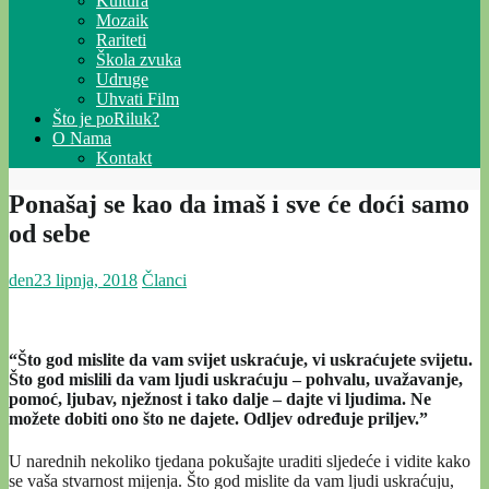
Kultura
Mozaik
Rariteti
Škola zvuka
Udruge
Uhvati Film
Što je poRiluk?
O Nama
Kontakt
Ponašaj se kao da imaš i sve će doći samo
od sebe
den
23 lipnja, 2018
Članci
“Što god mislite da vam svijet uskraćuje, vi uskraćujete svijetu.
Što god mislili da vam ljudi uskraćuju – pohvalu, uvažavanje,
pomoć, ljubav, nježnost i tako dalje – dajte vi ljudima. Ne
možete dobiti ono što ne dajete. Odljev određuje priljev.”
U narednih nekoliko tjedana pokušajte uraditi sljedeće i vidite kako
se vaša stvarnost mijenja. Što god mislite da vam ljudi uskraćuju,