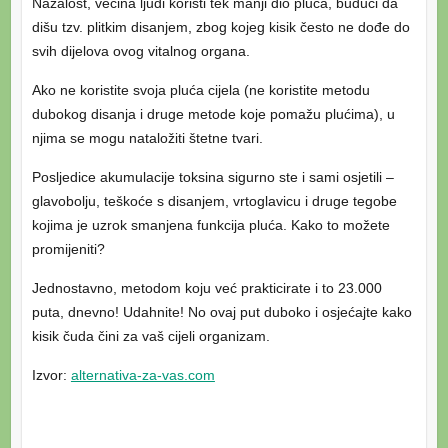
Nažalost, većina ljudi koristi tek manji dio pluća, budući da
dišu tzv. plitkim disanjem, zbog kojeg kisik često ne dođe do
svih dijelova ovog vitalnog organa.
Ako ne koristite svoja pluća cijela (ne koristite metodu
dubokog disanja i druge metode koje pomažu plućima), u
njima se mogu nataložiti štetne tvari.
Posljedice akumulacije toksina sigurno ste i sami osjetili –
glavobolju, teškoće s disanjem, vrtoglavicu i druge tegobe
kojima je uzrok smanjena funkcija pluća. Kako to možete
promijeniti?
Jednostavno, metodom koju već prakticirate i to 23.000
puta, dnevno! Udahnite! No ovaj put duboko i osjećajte kako
kisik čuda čini za vaš cijeli organizam.
Izvor:
alternativa-za-vas.com