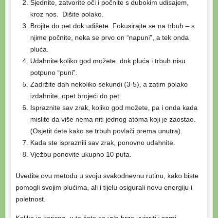
Sjednite, zatvorite oči i počnite s dubokim udisajem,
kroz nos. Dišite polako.
Brojite do pet dok udišete. Fokusirajte se na trbuh – s
njime počnite, neka se prvo on “napuni”, a tek onda
pluća.
Udahnite koliko god možete, dok pluća i trbuh nisu
potpuno “puni”.
Zadržite dah nekoliko sekundi (3-5), a zatim polako
izdahnite, opet brojeći do pet.
Ispraznite sav zrak, koliko god možete, pa i onda kada
mislite da više nema niti jednog atoma koji je zaostao.
(Osjetit ćete kako se trbuh povlači prema unutra).
Kada ste ispraznili sav zrak, ponovno udahnite.
Vježbu ponovite ukupno 10 puta.
Uvedite ovu metodu u svoju svakodnevnu rutinu, kako biste
pomogli svojim plućima, ali i tijelu osigurali novu energiju i
poletnost.