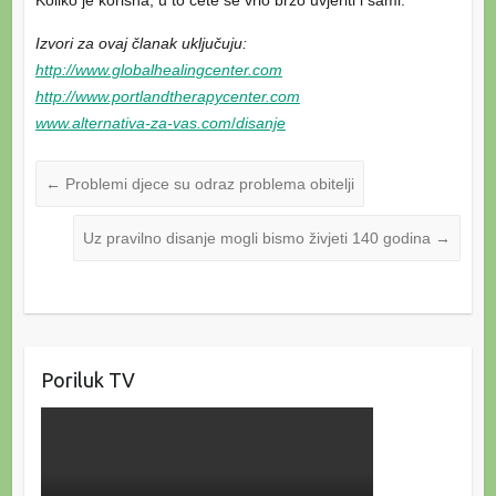
Koliko je korisna, u to ćete se vrlo brzo uvjeriti i sami.
Izvori za ovaj članak uključuju:
http://www.globalhealingcenter.com
http://www.portlandtherapycenter.com
www.alternativa-za-vas.com
/
disanje
←
Problemi djece su odraz problema obitelji
Uz pravilno disanje mogli bismo živjeti 140 godina
→
Poriluk TV