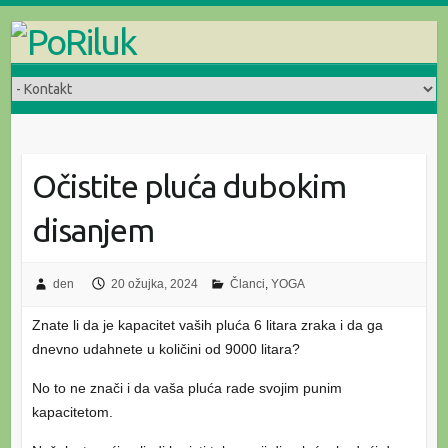
Skip
to
content
Očistite pluća dubokim
disanjem
den
20 ožujka, 2024
Članci
,
YOGA
Znate li da je kapacitet vaših pluća 6 litara zraka i da ga
dnevno udahnete u količini od 9000 litara?
No to ne znači i da vaša pluća rade svojim punim
kapacitetom.