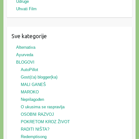
Udruge
Uhvati Film
Sve kategorije
Alternativa
Ayurveda
BLOGOVI
AutoPillot
Gost(ća) blogger(ka)
MALI GANEŠ
MAROKO
Neprilagođen
O ukusima se raspravlja
OSOBNI RAZVOJ
POKRETOM KROZ ŽIVOT
RADITI NIŠTA?
Redemptisong