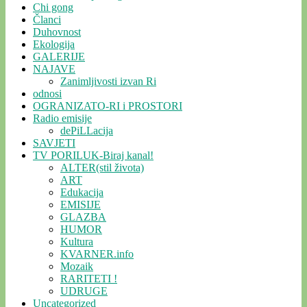
Chi gong
Članci
Duhovnost
Ekologija
GALERIJE
NAJAVE
Zanimljivosti izvan Ri
odnosi
OGRANIZATO-RI i PROSTORI
Radio emisije
dePiLLacija
SAVJETI
TV PORILUK-Biraj kanal!
ALTER(stil života)
ART
Edukacija
EMISIJE
GLAZBA
HUMOR
Kultura
KVARNER.info
Mozaik
RARITETI !
UDRUGE
Uncategorized