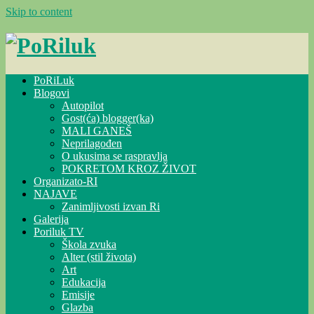
Skip to content
PoRiLuk
Blogovi
Autopilot
Gost(ća) blogger(ka)
MALI GANEŠ
Neprilagođen
O ukusima se raspravlja
POKRETOM KROZ ŽIVOT
Organizato-RI
NAJAVE
Zanimljivosti izvan Ri
Galerija
Poriluk TV
Škola zvuka
Alter (stil života)
Art
Edukacija
Emisije
Glazba