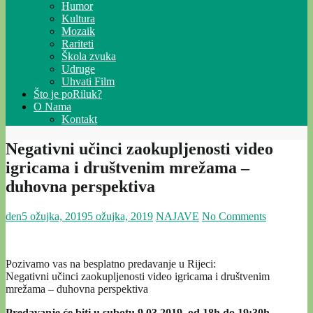
Humor
Kultura
Mozaik
Rariteti
Škola zvuka
Udruge
Uhvati Film
Što je poRiluk?
O Nama
Kontakt
Negativni učinci zaokupljenosti video
igricama i društvenim mrežama –
duhovna perspektiva
den
5 ožujka, 2019
5 ožujka, 2019
NAJAVE
No Comments
Pozivamo vas na besplatno predavanje u Rijeci:
Negativni učinci zaokupljenosti video igricama i društvenim
mrežama – duhovna perspektiva
Predavanje će biti u subotu 9.03.2019. od 18h do 19:30h