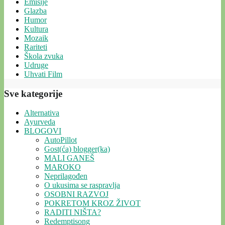
Emisije
Glazba
Humor
Kultura
Mozaik
Rariteti
Škola zvuka
Udruge
Uhvati Film
Sve kategorije
Alternativa
Ayurveda
BLOGOVI
AutoPillot
Gost(ća) blogger(ka)
MALI GANEŠ
MAROKO
Neprilagođen
O ukusima se raspravlja
OSOBNI RAZVOJ
POKRETOM KROZ ŽIVOT
RADITI NIŠTA?
Redemptisong