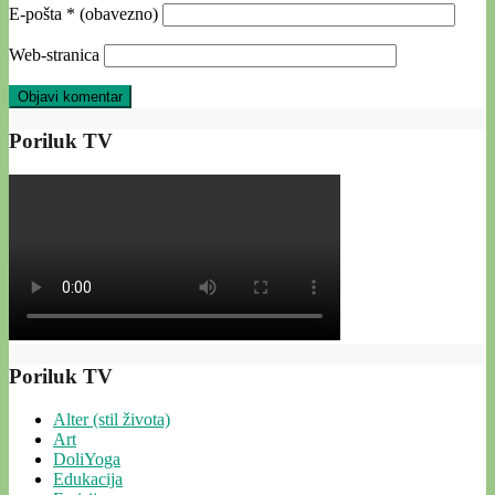
E-pošta
* (obavezno)
Web-stranica
Poriluk TV
Poriluk TV
Alter (stil života)
Art
DoliYoga
Edukacija