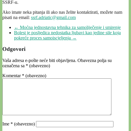
SSRF-u.
Ako imate neka pitanja ili ako nas želite kontaktirati, možete nam
pisati na email:
ssrf.adriatic@gmail.com
←
Moćna jednostavna tehnika za samoliječenje i smirenje
Bolest je posljedica nedostatka ljubavi kao jedine sile koja
pokreće proces samoiscjeljenja
→
Odgovori
Vaša adresa e-pošte neće biti objavljena.
Obavezna polja su
označena sa
* (obavezno)
Komentar
* (obavezno)
Ime
* (obavezno)