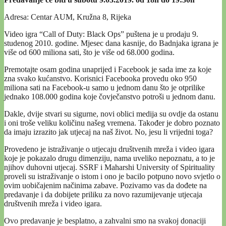
Adresa: Centar AUM, Kružna 8, Rijeka
Video igra “Call of Duty: Black Ops” puštena je u prodaju 9.
studenog 2010. godine. Mjesec dana kasnije, do Badnjaka igrana je
više od 600 miliona sati, što je više od 68.000 godina.
Premotajte osam godina unaprijed i Facebook je sada ime za koje
zna svako kućanstvo. Korisnici Facebooka provedu oko 950
miliona sati na Facebook-u samo u jednom danu što je otprilike
jednako 108.000 godina koje čovječanstvo potroši u jednom danu.
Dakle, dvije stvari su sigurne, novi oblici medija su ovdje da ostanu
i oni troše veliku količinu našeg vremena. Također je dobro poznato
da imaju izrazito jak utjecaj na naš život. No, jesu li vrijedni toga?
Provedeno je istraživanje o utjecaju društvenih mreža i video igara
koje je pokazalo drugu dimenziju, nama uveliko nepoznatu, a to je
njihov duhovni utjecaj. SSRF i Maharshi University of Spirituality
proveli su istraživanje o istom i ono je bacilo potpuno novo svjetlo o
ovim uobičajenim načinima zabave. Pozivamo vas da dođete na
predavanje i da dobijete priliku za novo razumijevanje utjecaja
društvenih mreža i video igara.
Ovo predavanje je besplatno, a zahvalni smo na svakoj donaciji