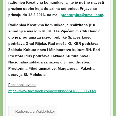
radionicu Kreativna komunikacija” te je nužno navesti
prezime osobe koja dolazi na radionicu. Prijave se
primaju do 12.2.2016. na mail
prostorplus@gmail.com
.
Radionica Kreativna komunikacija realizirana je u
suradnji s mrežom KLIKER te Vijećem mladih Benčić i
dio je programa za razvoj publike Spaces kojeg
podržava Grad Rijeka. Rad mreže KLIKER podržava
Zaklada Kultura nova i Ministarstvo kulture RH. Rad
Prostora Plus podržava Zaklada Kultura nova i
Nacionalna zaklada za razvoj civilnog društva.
Prostorima Filodrammatice, Marganova i Palacha
upravlja SU Molekula.
Facebook event:
https://www.facebook.com/
events/222418388096092/
←
Radionica u Waldorfskoj