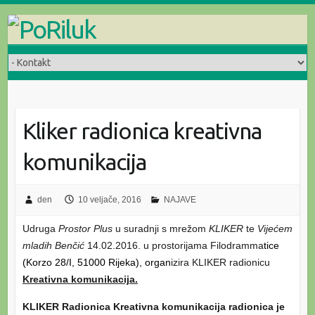
Skip
to
content
Kliker radionica kreativna
komunikacija
den
10 veljače, 2016
NAJAVE
Udruga
Prostor Plus
u suradnji s mrežom
KLIKER
te
Vijećem
mladih Benčić
14.02.2016. u prostorijama Filodramma
tice
(Korzo 28/I, 51000 Rijeka), organ
izira KLIKER radionicu
Kreativna komunikacija.
KLIKER Radionica Kreativna komunikacija radionica je