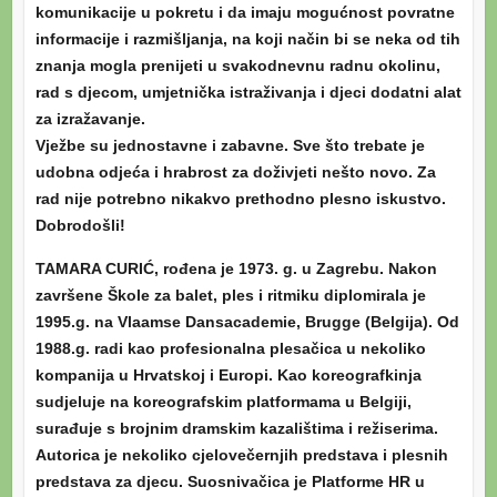
komunikacije u pokretu i da imaju mogućnost povratne
informacije i razmišljanja, na koji način bi se neka od tih
znanja mogla prenijeti u svakodnevnu radnu okolinu,
rad s djecom, umjetnička istraživanja i djeci dodatni alat
za izražavanje.
Vježbe su jednostavne i zabavne. Sve što trebate je
udobna odjeća i hrabrost za doživjeti nešto novo. Za
rad nije potrebno nikakvo prethodno plesno iskustvo.
Dobrodošli!
TAMARA CURIĆ, rođena je 1973. g. u Zagrebu. Nakon
završene Škole za balet, ples i ritmiku diplomirala je
1995.g. na Vlaamse Dansacademie, Brugge (Belgija). Od
1988.g. radi kao profesionalna plesačica u nekoliko
kompanija u Hrvatskoj i Europi. Kao koreografkinja
sudjeluje na koreografskim platformama u Belgiji,
surađuje s brojnim dramskim kazalištima i režiserima.
Autorica je neko­liko cjelovečernjih predstava i plesnih
predstava za djecu. Suosnivačica je Platforme HR u