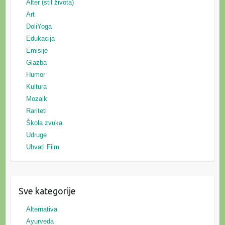
Alter (stil života)
Art
DoliYoga
Edukacija
Emisije
Glazba
Humor
Kultura
Mozaik
Rariteti
Škola zvuka
Udruge
Uhvati Film
Sve kategorije
Alternativa
Ayurveda