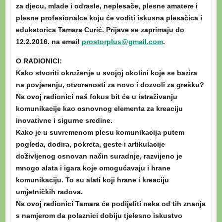
za djecu, mlade i odrasle, neplesače, plesne amatere i
plesne profesionalce koju će voditi iskusna plesačica i
edukatorica Tamara Curić. Prijave se zaprimaju do
12.2.2016. na email
prostorplus@gmail.com
.
O RADIONICI:
Kako stvoriti okruženje u svojoj okolini koje se bazira
na povjerenju, otvorenosti za novo i dozvoli za grešku?
Na ovoj radionici naš fokus bit će u istraživanju
komunikacije kao osnovnog elementa za kreaciju
inovativne i sigurne sredine.
Kako je u suvremenom plesu komunikacija putem
pogleda, dodira, pokreta, geste i artikulacije
doživljenog osnovan način suradnje, razvijeno je
mnogo alata i igara koje omogućavaju i hrane
komunikaciju. To su alati koji hrane i kreaciju
umjetničkih radova.
Na ovoj radionici Tamara će podijeliti neka od tih znanja
s namjerom da polaznici dobiju tjelesno iskustvo