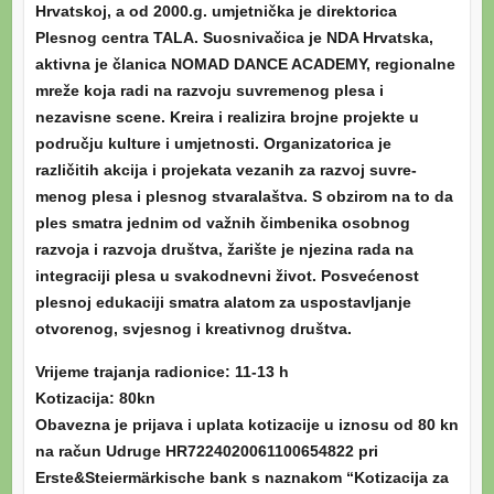
Hrvatskoj, a od 2000.g. umjetnička je direktorica
Plesnog centra TALA. Suosnivačica je NDA Hrvatska,
aktivna je članica NOMAD DANCE ACADEMY, regionalne
mreže koja radi na razvoju suvremenog plesa i
nezavisne scene. Kreira i realizira brojne projekte u
području kulture i umjetnosti. Organizatorica je
različitih akcija i projekata vezanih za razvoj suvre­
menog plesa i plesnog stvaralaštva. S obzi­rom na to da
ples smatra jednim od važnih čimbenika osobnog
razvoja i razvoja druš­tva, žarište je njezina rada na
integraciji plesa u svakodnevni život. Posvećenost
plesnoj edukaciji smatra alatom za uspo­stavljanje
otvorenog, svjesnog i kreativnog društva.
Vrijeme trajanja radionice: 11-13 h
Kotizacija: 80kn
Obavezna je prijava i uplata kotizacije u iznosu od 80 kn
na račun Udruge HR7224020061100654822 pri
Erste&Steiermärkische bank s naznakom “Kotizacija za