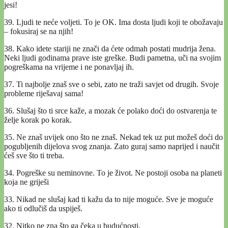
jesi!
39. Ljudi te neće voljeti. To je OK. Ima dosta ljudi koji te obožavaju
– fokusiraj se na njih!
38. Kako idete stariji ne znači da ćete odmah postati mudrija žena.
Neki ljudi godinama prave iste greške. Budi pametna, uči na svojim
pogreškama na vrijeme i ne ponavljaj ih.
37. Ti najbolje znaš sve o sebi, zato ne traži savjet od drugih. Svoje
probleme riješavaj sama!
36. Slušaj što ti srce kaže, a mozak će polako doći do ostvarenja te
želje korak po korak.
35. Ne znaš uvijek ono što ne znaš. Nekad tek uz put možeš doći do
pogubljenih dijelova svog znanja. Zato guraj samo naprijed i naučit
ćeš sve što ti treba.
34. Pogreške su neminovne. To je život. Ne postoji osoba na planeti
koja ne griješi
33. Nikad ne slušaj kad ti kažu da to nije moguće. Sve je moguće
ako ti odlučiš da uspiješ.
32. Nitko ne zna što ga čeka u budućnosti.