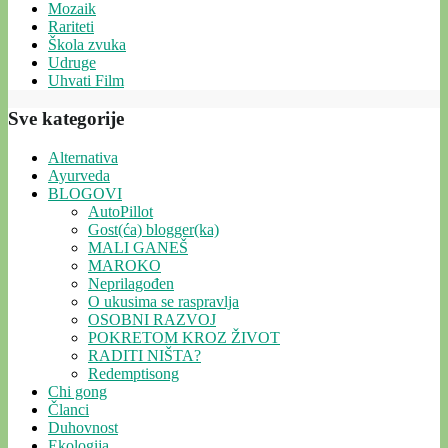
Mozaik
Rariteti
Škola zvuka
Udruge
Uhvati Film
Sve kategorije
Alternativa
Ayurveda
BLOGOVI
AutoPillot
Gost(ća) blogger(ka)
MALI GANEŠ
MAROKO
Neprilagođen
O ukusima se raspravlja
OSOBNI RAZVOJ
POKRETOM KROZ ŽIVOT
RADITI NIŠTA?
Redemptisong
Chi gong
Članci
Duhovnost
Ekologija