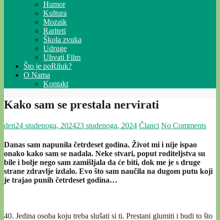
Humor
Kultura
Mozaik
Rariteti
Škola zvuka
Udruge
Uhvati Film
Što je poRiluk?
O Nama
Kontakt
Kako sam se prestala nervirati
den
24 studenoga, 2024
23 studenoga, 2024
Članci
No Comments
Danas sam napunila četrdeset godina. Život mi i nije ispao
onako kako sam se nadala. Neke stvari, poput roditeljstva su
bile i bolje nego sam zamišljala da će biti, dok me je s druge
strane zdravlje izdalo. Evo što sam naučila na dugom putu koji
je trajao punih četrdeset godina…
40. Jedina osoba koju treba slušati si ti. Prestani glumiti i budi to što