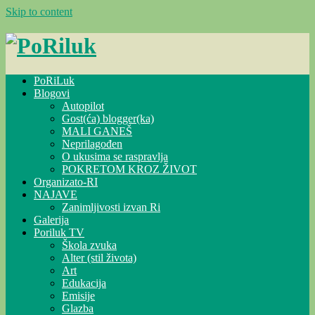
Skip to content
PoRiLuk
Blogovi
Autopilot
Gost(ća) blogger(ka)
MALI GANEŠ
Neprilagođen
O ukusima se raspravlja
POKRETOM KROZ ŽIVOT
Organizato-RI
NAJAVE
Zanimljivosti izvan Ri
Galerija
Poriluk TV
Škola zvuka
Alter (stil života)
Art
Edukacija
Emisije
Glazba