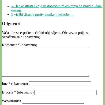
←
Kako disati i koje su dobrobiti fokusiranja na pravilni dah?
emisija
5 vježbi disanja protiv panike i tjeskobe
→
Odgovori
Vaša adresa e-pošte neće biti objavljena.
Obavezna polja su
označena sa
* (obavezno)
Komentar
* (obavezno)
Ime
* (obavezno)
E-pošta
* (obavezno)
Web-stranica