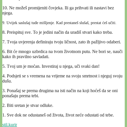
10. Ne možeš promijeniti čovjeka. Ili ga prihvati ili nastavi bez
njega.
9. Uvijek saslušaj tuđe mišljenje. Kad prestaneš slušaš, prestat ćeš učiti.
8. Preispituj sve. To je jedini način da uradiš stvari kako treba.
7. Tvoja uvjerenja definiraju tvoju ličnost, zato ih pažljivo odaberi.
6. Bit će mnogo uzbrdica na tvom životnom putu. Ne bori se, nauči
kako ih pravilno savladati.
5. Tvoj um je moćan. Investiraj u njega, uči svaki dan!
4. Podsjeti se s vremena na vrijeme na svoju smrtnost i njeguj svoju
dušu.
3. Ponašaj se prema drugima na isti način na koji hoćeš da se oni
ponašaju prema tebi.
2. Biti sretan je stvar odluke.
1. Sve dok ne odustaneš od života, život neće odustati od tebe.
stil.kurir