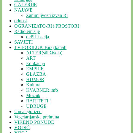
GALERIJE
NAJAVE
Zanimljivosti izvan Ri
odnosi
OGRANIZATO-RI i PROSTORI
Radio emisije
dePiLLacija
SAVJETI
TV PORILUK-Biraj kanal!
ALTER(stil života)
ART
Edukacija
EMISIJE
GLAZBA
HUMOR
Kultura
KVARNER.info
Mozaik
RARITETI !
UDRUGE
Uncategorized
Vegetarijanska prehrana
VIKEND PONUDE
VODIČ
YOGA