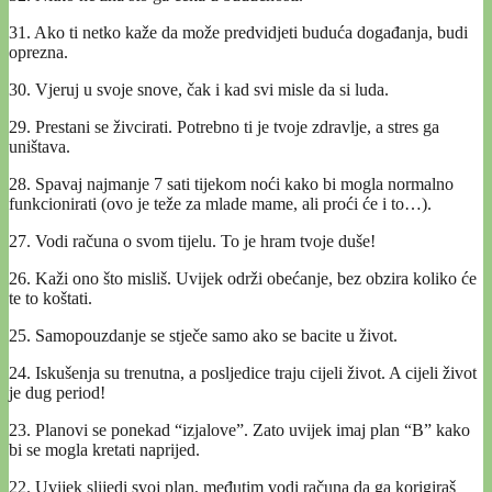
31. Ako ti netko kaže da može predvidjeti buduća događanja, budi
oprezna.
30. Vjeruj u svoje snove, čak i kad svi misle da si luda.
29. Prestani se živcirati. Potrebno ti je tvoje zdravlje, a stres ga
uništava.
28. Spavaj najmanje 7 sati tijekom noći kako bi mogla normalno
funkcionirati (ovo je teže za mlade mame, ali proći će i to…).
27. Vodi računa o svom tijelu. To je hram tvoje duše!
26. Kaži ono što misliš. Uvijek održi obećanje, bez obzira koliko će
te to koštati.
25. Samopouzdanje se stječe samo ako se bacite u život.
24. Iskušenja su trenutna, a posljedice traju cijeli život. A cijeli život
je dug period!
23. Planovi se ponekad “izjalove”. Zato uvijek imaj plan “B” kako
bi se mogla kretati naprijed.
22. Uvijek slijedi svoj plan, međutim vodi računa da ga korigiraš