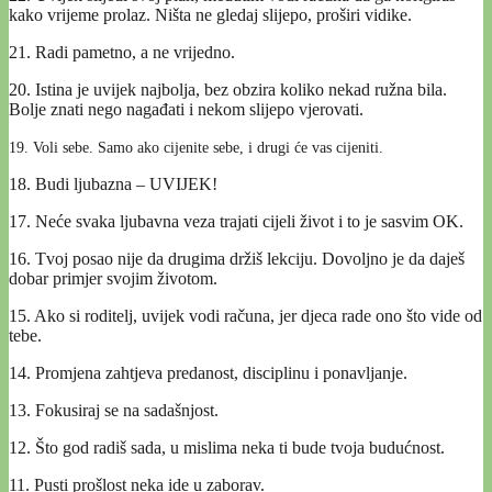
kako vrijeme prolaz. Ništa ne gledaj slijepo, proširi vidike.
21. Radi pametno, a ne vrijedno.
20. Istina je uvijek najbolja, bez obzira koliko nekad ružna bila.
Bolje znati nego nagađati i nekom slijepo vjerovati.
19. Voli sebe. Samo ako cijenite sebe, i drugi će vas cijeniti.
18. Budi ljubazna – UVIJEK!
17. Neće svaka ljubavna veza trajati cijeli život i to je sasvim OK.
16. Tvoj posao nije da drugima držiš lekciju. Dovoljno je da daješ
dobar primjer svojim životom.
15. Ako si roditelj, uvijek vodi računa, jer djeca rade ono što vide od
tebe.
14. Promjena zahtjeva predanost, disciplinu i ponavljanje.
13. Fokusiraj se na sadašnjost.
12. Što god radiš sada, u mislima neka ti bude tvoja budućnost.
11. Pusti prošlost neka ide u zaborav.