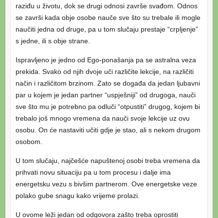
raziđu u životu, dok se drugi odnosi završe svađom. Odnos
se završi kada obje osobe nauče sve što su trebale ili mogle
naučiti jedna od druge, pa u tom slučaju prestaje “crpljenje”
s jedne, ili s obje strane.
Ispravljeno je jedno od Ego-ponašanja pa se astralna veza
prekida. Svako od njih dvoje uči različite lekcije, na različiti
način i različitom brzinom. Zato se događa da jedan ljubavni
par u kojem je jedan partner “uspješniji” od drugoga, nauči
sve što mu je potrebno pa odluči “otpustiti” drugog, kojem bi
trebalo još mnogo vremena da nauči svoje lekcije uz ovu
osobu. On će nastaviti učiti gdje je stao, ali s nekom drugom
osobom.
U tom slučaju, najčešće napuštenoj osobi treba vremena da
prihvati novu situaciju pa u tom procesu i dalje ima
energetsku vezu s bivšim partnerom. Ove energetske veze
polako gube snagu kako vrijeme prolazi.
U ovome leži jedan od odgovora zašto treba oprostiti