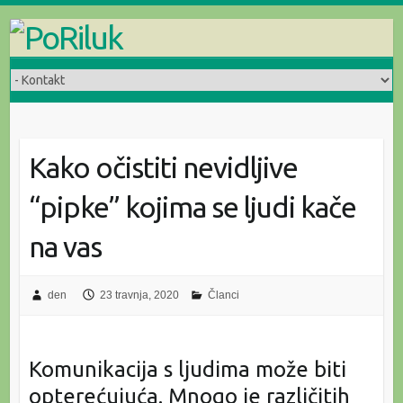
Skip
to
content
Kako očistiti nevidljive
“pipke” kojima se ljudi kače
na vas
den
23 travnja, 2020
Članci
Komunikacija s ljudima može biti
opterećujuća. Mnogo je različitih