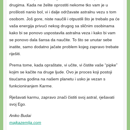
drugima. Kada ne želite oprostiti nekome tko vam je u
prošlosti nanio bol, vi i dalje održavate astralnu vezu s tom
osobom. Još gore, niste naučili i otpustili što je trebalo pa će
vaša energija privući nekog drugog sa sličnim osobinama
kako bi se ponovo uspostavila astralna veza i kako bi vam
se ponovo dala šansa da naučite. To što se unutar sebe
inatite, samo dodatno jačate problem kojeg zapravo trebate
riješiti.
Prema tome, kada opraštate, vi učite, vi čistite vaše “pipke”
kojim se kačite na druge ljude. Ovo je proces koji postoji
tisućama godina na našem planetu i usko je vezan s
funkcioniranjem Karme.
Rješavati karmu, zapravo znači čistiti svoj astral, rješavati
svoj Ego.
Aniko Budai
majkazemlja.com