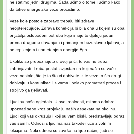
ne štetimo jedni drugima. Sada učimo o tome i učimo kako
da takve energetske veze pročistimo.
Veze koje postoje zapravo trebaju biti zdrave i
neopterećujuće. Zdrava konekcija bi bila ona u kojem su oba
prijatelja oslobođeni potreba koje imaju te djeluju jedan
prema drugome davanjem i primanjem bezuslovne ljubavi, a
ne crpljenjem i nametanjem energije Ega.
Ukoliko se prepoznajete u ovoj priči, to vas ne treba
zabrinjavati. Treba postati svjestan na koji način su vaše
veze nastale, šta je to što vi dobivate iz te veze, a šta drugi
dobivaju u komunikaciji s vama i polako promatrati proces i
strpljivo ga rješavati.
Ljudi su naša ogledala. U ovoj realnosti, mi smo odabrali
upoznati sebe kroz projekciju naših aspekata na okolinu.
Ljudi koji vas okružuju i koji su vam bliski, predstavljaju odraz
vas samih. Odnosi s ljudima nas također uče životnim
lekcijama. Neki odnosi se završe na lijep način, ljudi se