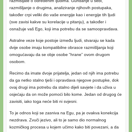
razmišljate o određenim ljudima. Gunđanje u sebi,
razmišljanje o drugima, analiziranje njihovih postupaka,
također crpi veliki dio vaše energije kao i energije tih ljudi
(sve zavisi kakve su korelacije u pitanju), a također i
osnažuje vaš Ego, koji ima potrebu da se samoopravdava.
Astralne veze koje postoje između ljudi, stvaraju se kada
dvije osobe imaju kompatibilne obrasce razmišljanja koji
omogućavaju da se obje osobe “hrane” ovom drugom
osobom.
Recimo da imate dvoje prijatelja, jedan od njih ima potrebu
da ga netko stalno tješi i opravdava njegove postupke, dok
ovaj drugi ima potrebu da stalno dijeli savjete i da uživa u
osjećaju da on može pomoći bilo kome. Jedan od drugog će
zavisiti, iako toga neće biti ni svjesni.
To je odnos koji se zasniva na Egu, pa je ovakva konekcija
nezdrava. Zvuči jezivo, ali to je samo dio normalnog
kozmičkog procesa u kojem učimo kako biti povezani, a da