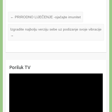
←
PRIRODNO LIJEČENJE -ojačajte imunitet
Izgradite najbolju verziju sebe uz podizanje svoje vibracije
→
Poriluk TV
Reproduktor
videozapisa