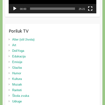
00:00
25:21
Poriluk TV
Alter (stil života)
Art
DoliYoga
Edukacija
Emisije
Glazba
Humor
Kultura
Mozaik
Rariteti
Škola zvuka
Udruge