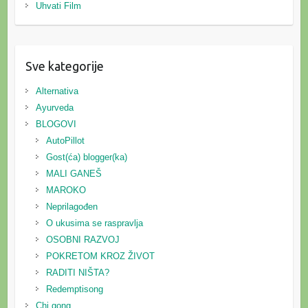
Uhvati Film
Sve kategorije
Alternativa
Ayurveda
BLOGOVI
AutoPillot
Gost(ća) blogger(ka)
MALI GANEŠ
MAROKO
Neprilagođen
O ukusima se raspravlja
OSOBNI RAZVOJ
POKRETOM KROZ ŽIVOT
RADITI NIŠTA?
Redemptisong
Chi gong