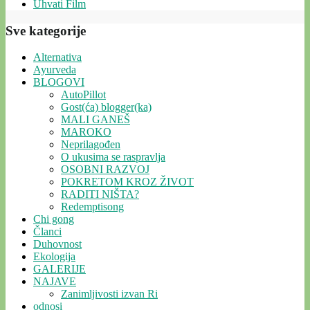
Uhvati Film
Sve kategorije
Alternativa
Ayurveda
BLOGOVI
AutoPillot
Gost(ća) blogger(ka)
MALI GANEŠ
MAROKO
Neprilagođen
O ukusima se raspravlja
OSOBNI RAZVOJ
POKRETOM KROZ ŽIVOT
RADITI NIŠTA?
Redemptisong
Chi gong
Članci
Duhovnost
Ekologija
GALERIJE
NAJAVE
Zanimljivosti izvan Ri
odnosi