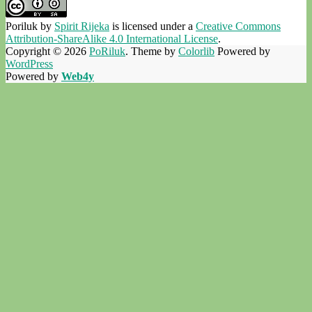
Poriluk
by
Spirit Rijeka
is licensed under a
Creative Commons
Attribution-ShareAlike 4.0 International License
.
Copyright © 2026
PoRiluk
. Theme by
Colorlib
Powered by
WordPress
Powered by
Web4y