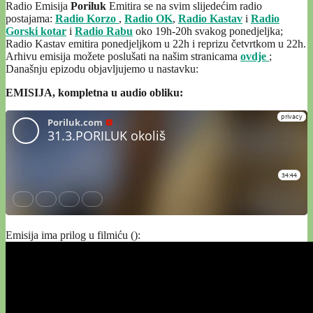
Radio Emisija
Poriluk
Emitira se na svim slijedećim radio
postajama:
Radio Korzo
,
Radio OK
,
Radio Kastav
i
Radio
Gorski kotar
i
Radio Rabu
oko 19h-20h svakog ponedjeljka;
Radio Kastav emitira ponedjeljkom u 22h i reprizu četvrtkom u 22h.
Arhivu emisija možete poslušati na našim stranicama
ovdje
;
Današnju epizodu objavljujemo u nastavku:
EMISIJA, kompletna u audio obliku:
Emisija ima prilog u filmiću ():