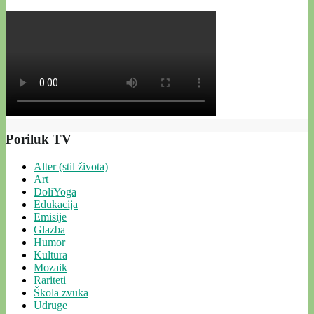
Poriluk TV
Alter (stil života)
Art
DoliYoga
Edukacija
Emisije
Glazba
Humor
Kultura
Mozaik
Rariteti
Škola zvuka
Udruge