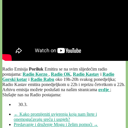
Radio Emisija
Poriluk
Emitira se na svim slijedećim radio
postajama:
Radio Korzo
,
Radio OK
,
Radio Kastav
i
Radio
Gorski kotar
i
Radio Rabu
oko 19h-20h svakog ponedjeljka;
Radio Kastav emitira ponedjeljkom u 22h i reprizu četvrtkom u 22h.
Arhivu emisija možete poslušati na našim stranicama
ovdje
;
Slušajte nas na Radio postajama:
30.3.
←
Kako promijeniti uvjerenja koja nam štete i
onemogućavaju sreću i uspjeh?
Predavanje i druženje Mogu i želim pomoći
→