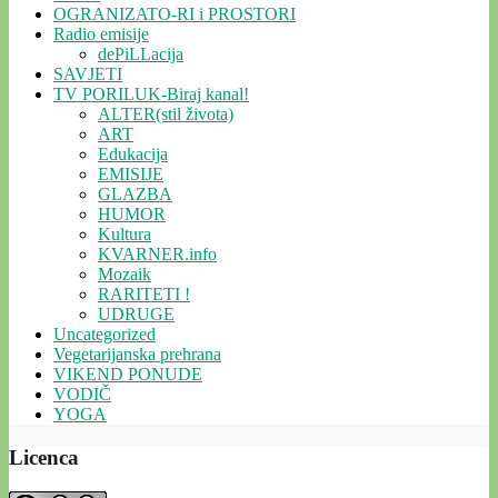
OGRANIZATO-RI i PROSTORI
Radio emisije
dePiLLacija
SAVJETI
TV PORILUK-Biraj kanal!
ALTER(stil života)
ART
Edukacija
EMISIJE
GLAZBA
HUMOR
Kultura
KVARNER.info
Mozaik
RARITETI !
UDRUGE
Uncategorized
Vegetarijanska prehrana
VIKEND PONUDE
VODIČ
YOGA
Licenca