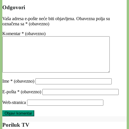
Odgovori
Vaša adresa e-pošte neće biti objavljena.
Obavezna polja su
označena sa
* (obavezno)
Komentar
* (obavezno)
Ime
* (obavezno)
E-pošta
* (obavezno)
Web-stranica
Poriluk TV