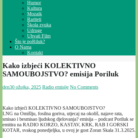
Humor
Kultura
Mozaik
Rariteti
Škola zvuka
Udruge
Uhvati Film
Što je poRiluk?
O Nama
Kontakt
Kako izbjeći KOLEKTIVNO
SAMOUBOJSTVO? emisija Poriluk
den
30 ožujka, 2025
Radio emisije
No Comments
Kako izbjeći KOLEKTIVNO SAMOUBOJSTVO?
LNG na Omišlju, fosilna goriva, utjecaj na okoliš, najave rata,
smisao i besmisao ljudskog djelovanja? emisija – podcast Poriluk se
emitira na RADIO KORZO, KASTAV, KRK, RAB I GORSKI
KOTAR, svakog ponedjeljka, u ovoj je gost Zoran Skala 31.3.2025.