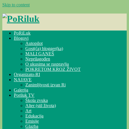
Skip to content
PoRiLuk
Blogovi
Autopilot
Gost(ća) blogger(ka)
MALI GANEŠ
Neprilagođen
O ukusima se raspravlja
POKRETOM KROZ ŽIVOT
Organizato-RI
NAJAVE
Zanimljivosti izvan Ri
Galerija
Poriluk TV
Škola zvuka
Alter (stil života)
Art
Edukacija
Emisije
Glazba