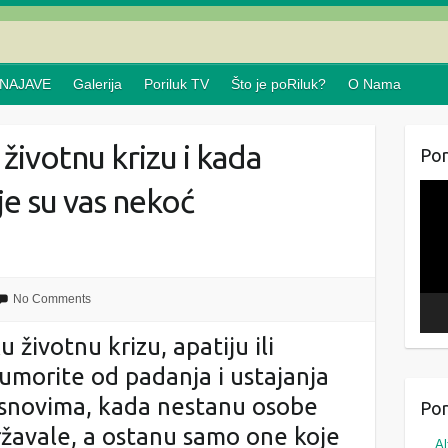
NAJAVE
Galerija
Poriluk TV
Što je poRiluk?
O Nama
životnu krizu i kada
Por
e su vas nekoć
Repr
vide
No Comments
životnu krizu, apatiju ili
umorite od padanja i ustajanja
 snovima, kada nestanu osobe
Por
ržavale, a ostanu samo one koje
Al