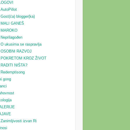
LOGOVI
AutoPillot
Gost(ća) blogger(ka)
MALI GANEŠ
MAROKO
Neprilagođen
O ukusima se raspravlja
OSOBNI RAZVOJ
POKRETOM KROZ ŽIVOT
RADITI NIŠTA?
Redemptisong
i gong
anci
uhovnost
ologija
ALERIJE
AJAVE
Zanimljivosti izvan Ri
nosi