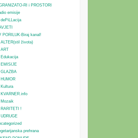
GRANIZATO-RI i PROSTORI
dio emisije
dePiLLacija
AVJETI
 PORILUK-Biraj kanal!
ALTER(stil života)
ART
Edukacija
EMISIJE
GLAZBA
HUMOR
Kultura
KVARNER.info
Mozaik
RARITETI !
UDRUGE
categorized
getarijanska prehrana