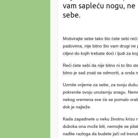
vam sapleću nogu, ne p
sebe.
Motivirajte sebe tako što ćete sebi reći
padovima, nije bitno što vam drugi ne p
ciljevi do kojih trebate doći i ljudi za k
Reći ćete sebi da nije bitno ni to što s
bitno je sad znati se odmoriti, a onda n
Uzmite vrijeme za sebe, za svoju dušu 
pokrenite svoju unutarnju snagu. Nemo
nekog vremena sve će se pomalo vratiti
dok je najteže.
Kada zapadnete u neku životnu krizu ne
duboka ona može biti, nemojte se pitat
nađite razloga da budete jači od trenut