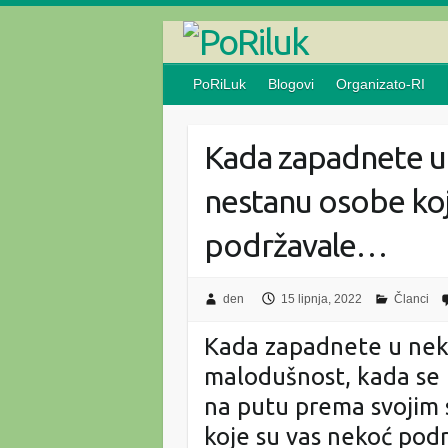
Skip
to
content
PoRiLuk
Blogovi
Organizato-RI
Kada zapadnete u 
nestanu osobe koj
podržavale…
den
15 lipnja, 2022
Članci
Kada zapadnete u neku 
malodušnost, kada se 
na putu prema svojim
koje su vas nekoć pod