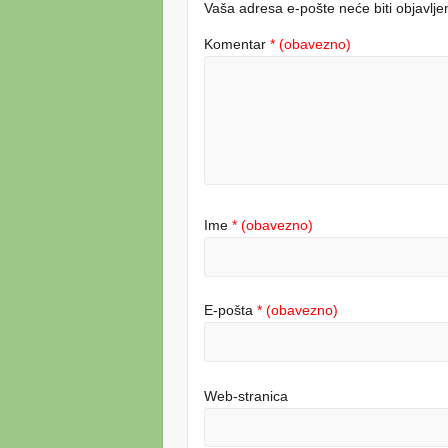
Vaša adresa e-pošte neće biti objavlje
Komentar
* (obavezno)
Ime
* (obavezno)
E-pošta
* (obavezno)
Web-stranica