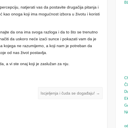
B
ercepciju, natjerati vas da postavite drugačija pitanja i
 kao onoga koji ima mogućnost izbora u životu i koristi
najte da ona ima svoga razloga i da to što se trenutno
načiti da uskoro neće izaći sunce i pokazati vam da je
a kojega ne razumijemo, a koji nam je potreban da
koje od nas život postavlja.
, a vi ste onaj koji je zaslužan za nju.
Ch
Čl
D
Iscjeljenja i čuda se događaju!
→
Ek
G
N
od