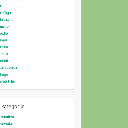
t
liYoga
ukacija
isije
lazba
umor
ltura
ozaik
riteti
ola zvuka
druge
vati Film
 kategorije
ternativa
yurveda