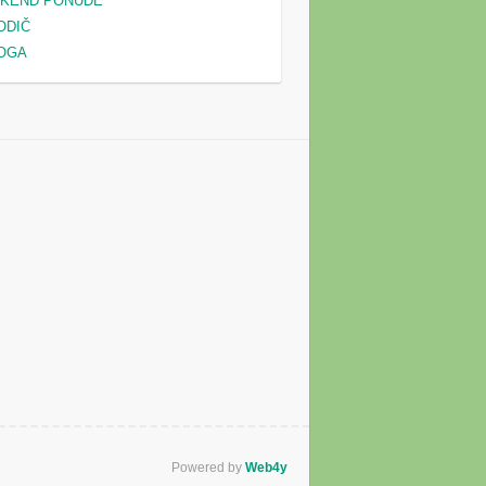
IKEND PONUDE
ODIČ
OGA
Powered by
Web4y