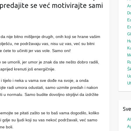
redajite se već motivirajte sami
Ar
Do
Ed
Em
G
 da nije bitno mišljenje drugih, onih koji se hrane vašim
H
lješću, ne podržavaju vas, nisu uz vas, već su bitni
Ku
oje ćete to učiniti jer vas vole. Samo oni!
M
te se umorili, jer umor je znak da ste nešto dobro radili,
Ra
aprijed krenuti još energičnije.
Šk
U
i tijelo i neka u vama sve dođe na svoje, a onda
Uh
jte radi umora odustati, samo uzmite predah i nakon
 u normalu. Samo budite dovoljno strpljivi da izdržite
Sve
mojte se pitati zašto se to baš vama dogodilo, koliko
Al
i gdje su ljudi koji su vas nekoć podržavali, već samo
A
ne boli.