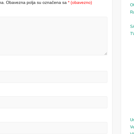
na.
Obavezna polja su označena sa
* (obavezno)
O
Ra
S
TV
Un
Ve