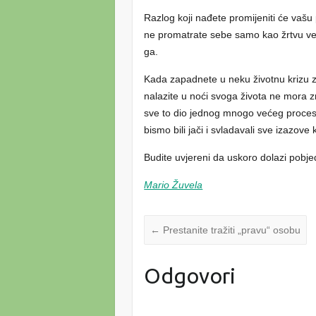
Razlog koji nađete promijeniti će vašu p
ne promatrate sebe samo kao žrtvu već
ga.
Kada zapadnete u neku životnu krizu z
nalazite u noći svoga života ne mora z
sve to dio jednog mnogo većeg proces
bismo bili jači i svladavali sve izazove 
Budite uvjereni da uskoro dolazi pobjeda
Mario Žuvela
←
Prestanite tražiti „pravu“ osobu
Odgovori