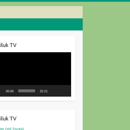
iluk TV
oduktor
ozapisa
00:00
25:21
iluk TV
ter (stil života)