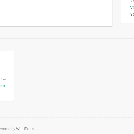
V
V
Y
er a
ike
wered by
WordPress