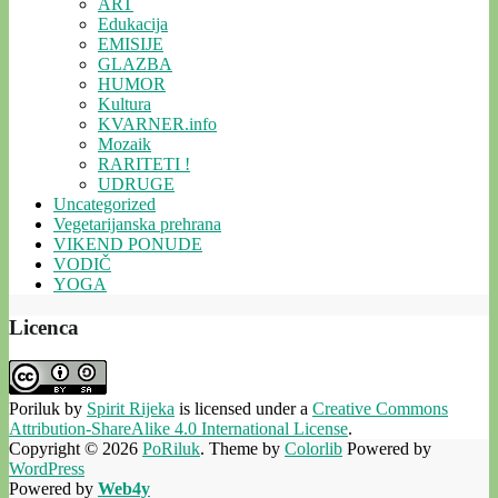
ART
Edukacija
EMISIJE
GLAZBA
HUMOR
Kultura
KVARNER.info
Mozaik
RARITETI !
UDRUGE
Uncategorized
Vegetarijanska prehrana
VIKEND PONUDE
VODIČ
YOGA
Licenca
Poriluk
by
Spirit Rijeka
is licensed under a
Creative Commons
Attribution-ShareAlike 4.0 International License
.
Copyright © 2026
PoRiluk
. Theme by
Colorlib
Powered by
WordPress
Powered by
Web4y