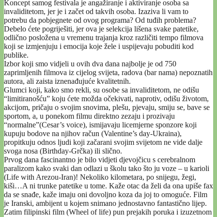
Koncept samog festivala je angažiranje i aktiviranje osoba sa
invaliditetom, jer je i začet od takvih osoba. Izaziva li vam to
potrebu da pobjegnete od ovog programa? Od tuđih problema?
Debelo ćete pogriješiti, jer ova je selekcija lišena svake patetike,
odlično posložena u vremenu trajanja kroz različiti tempo filmova
koji se izmjenjuju i emocija koje žele i uspijevaju pobuditi kod
publike.
Izbor koji smo vidjeli u ovih dva dana najbolje je od 750
zaprimljenih filmova iz cijelog svijeta, radova (bar nama) nepoznatih
autora, ali zaista iznenađujuće kvalitetnih.
Glumci koji, kako smo rekli, su osobe sa invaliditetom, ne odišu
“limitiranošću” koju ćete možda očekivati, naprotiv, odišu životom,
akcijom, pričaju o svojim snovima, plešu, pjevaju, smiju se, bave se
sportom, a, u ponekom filmu direktno zezaju i prozivaju
“normalne”(Cesar’s voice), ismijavaju licemjerne sponzore koji
kupuju bodove na njihov račun (Valentine’s day-Ukraina),
propitkuju odnos ljudi koji začarani svojim svijetom ne vide dalje
svoga nosa (Birthday-Grčka) ili slično.
Prvog dana fascinantno je bilo vidjeti djevojčicu s cerebralnom
paralizom kako svaki dan odlazi u školu tako što ju voze – u karioli
(Life with Arezou-Iran)! Nekoliko kilometara, po snijegu, žegi,
kiši…A ni trunke patetike u tome. Kaže otac da želi da ona upiše fax
da se snađe, kaže imaju oni dovoljno koza da joj to omoguće. Film
je Iranski, ambijent u kojem snimano jednostavno fantastično lijep.
Zatim filipinski film (Wheel of life) pun prejakih poruka i izuzetnom