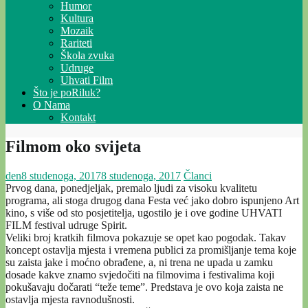
Humor
Kultura
Mozaik
Rariteti
Škola zvuka
Udruge
Uhvati Film
Što je poRiluk?
O Nama
Kontakt
Filmom oko svijeta
den
8 studenoga, 2017
8 studenoga, 2017
Članci
Prvog dana, ponedjeljak, premalo ljudi za visoku kvalitetu
programa, ali stoga drugog dana Festa već jako dobro ispunjeno Art
kino, s više od sto posjetitelja, ugostilo je i ove godine UHVATI
FILM festival udruge Spirit.
Veliki broj kratkih filmova pokazuje se opet kao pogodak. Takav
koncept ostavlja mjesta i vremena publici za promišljanje tema koje
su zaista jake i moćno obrađene, a, ni trena ne upada u zamku
dosade kakve znamo svjedočiti na filmovima i festivalima koji
pokušavaju dočarati “teže teme”. Predstava je ovo koja zaista ne
ostavlja mjesta ravnodušnosti.