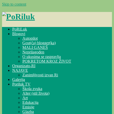
Skip to content
PoRiLuk
Blogovi
Autopilot
Gost(ća) blogger(ka)
MALI GANEŠ
Neprilagođen
O ukusima se raspravlja
POKRETOM KROZ ŽIVOT
Organizato-RI
NAJAVE
Zanimljivosti izvan Ri
Galerija
Poriluk TV
Škola zvuka
Alter (stil života)
Art
Edukacija
Emisije
Glazba