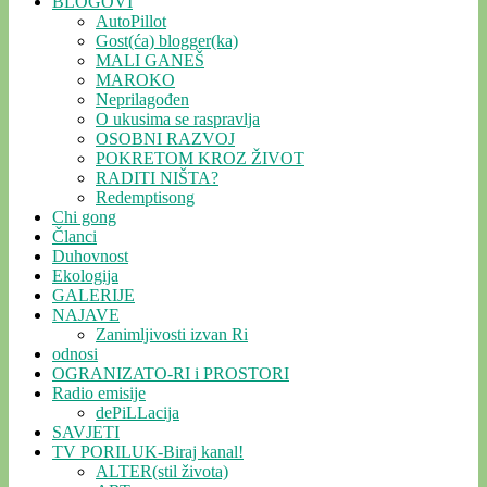
BLOGOVI
AutoPillot
Gost(ća) blogger(ka)
MALI GANEŠ
MAROKO
Neprilagođen
O ukusima se raspravlja
OSOBNI RAZVOJ
POKRETOM KROZ ŽIVOT
RADITI NIŠTA?
Redemptisong
Chi gong
Članci
Duhovnost
Ekologija
GALERIJE
NAJAVE
Zanimljivosti izvan Ri
odnosi
OGRANIZATO-RI i PROSTORI
Radio emisije
dePiLLacija
SAVJETI
TV PORILUK-Biraj kanal!
ALTER(stil života)