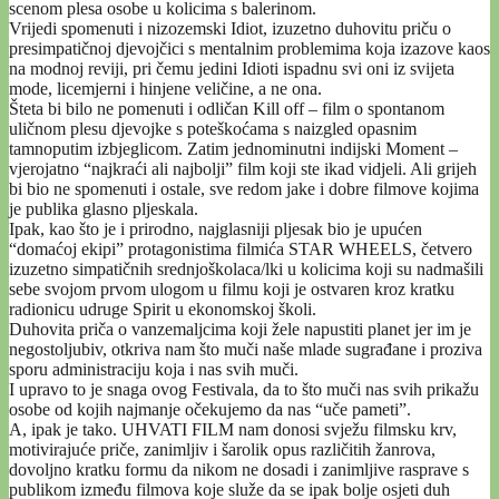
scenom plesa osobe u kolicima s balerinom.
Vrijedi spomenuti i nizozemski Idiot, izuzetno duhovitu priču o
presimpatičnoj djevojčici s mentalnim problemima koja izazove kaos
na modnoj reviji, pri čemu jedini Idioti ispadnu svi oni iz svijeta
mode, licemjerni i hinjene veličine, a ne ona.
Šteta bi bilo ne pomenuti i odličan Kill off – film o spontanom
uličnom plesu djevojke s poteškoćama s naizgled opasnim
tamnoputim izbjeglicom. Zatim jednominutni indijski Moment –
vjerojatno “najkraći ali najbolji” film koji ste ikad vidjeli. Ali grijeh
bi bio ne spomenuti i ostale, sve redom jake i dobre filmove kojima
je publika glasno pljeskala.
Ipak, kao što je i prirodno, najglasniji pljesak bio je upućen
“domaćoj ekipi” protagonistima filmića STAR WHEELS, četvero
izuzetno simpatičnih srednjoškolaca/lki u kolicima koji su nadmašili
sebe svojom prvom ulogom u filmu koji je ostvaren kroz kratku
radionicu udruge Spirit u ekonomskoj školi.
Duhovita priča o vanzemaljcima koji žele napustiti planet jer im je
negostoljubiv, otkriva nam što muči naše mlade sugrađane i proziva
sporu administraciju koja i nas svih muči.
I upravo to je snaga ovog Festivala, da to što muči nas svih prikažu
osobe od kojih najmanje očekujemo da nas “uče pameti”.
A, ipak je tako. UHVATI FILM nam donosi svježu filmsku krv,
motivirajuće priče, zanimljiv i šarolik opus različitih žanrova,
dovoljno kratku formu da nikom ne dosadi i zanimljive rasprave s
publikom između filmova koje služe da se ipak bolje osjeti duh