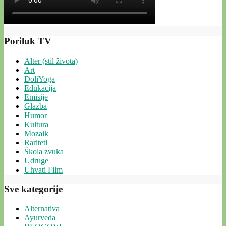
Poriluk TV
Alter (stil života)
Art
DoliYoga
Edukacija
Emisije
Glazba
Humor
Kultura
Mozaik
Rariteti
Škola zvuka
Udruge
Uhvati Film
Sve kategorije
Alternativa
Ayurveda