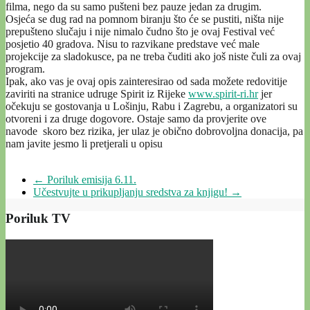
filma, nego da su samo pušteni bez pauze jedan za drugim.
Osjeća se dug rad na pomnom biranju što će se pustiti, ništa nije
prepušteno slučaju i nije nimalo čudno što je ovaj Festival već
posjetio 40 gradova. Nisu to razvikane predstave već male
projekcije za sladokusce, pa ne treba čuditi ako još niste čuli za ovaj
program.
Ipak, ako vas je ovaj opis zainteresirao od sada možete redovitije
zaviriti na stranice udruge Spirit iz Rijeke
www.spirit-ri.hr
jer
očekuju se gostovanja u Lošinju, Rabu i Zagrebu, a organizatori su
otvoreni i za druge dogovore. Ostaje samo da provjerite ove
navode skoro bez rizika, jer ulaz je obično dobrovoljna donacija, pa
nam javite jesmo li pretjerali u opisu
←
Poriluk emisija 6.11.
Učestvujte u prikupljanju sredstva za knjigu!
→
Poriluk TV