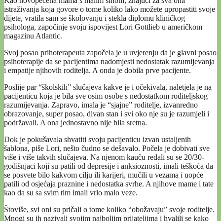
Kao novopečena mama s malim sinom, znajući za sva ona
istraživanja koja govore o tome koliko lako možete upropastiti svoje
dijete, vratila sam se školovanju i stekla diplomu kliničkog
psihologa, započinje svoju ispovijest Lori Gottlieb u američkom
magazinu Atlantic.
Svoj posao prihoterapeuta započela je u uvjerenju da je glavni posao
psihoterapije da se pacijentima nadomjesti nedostatak razumijevanja
i empatije njihovih roditelja. A onda je dobila prve pacijente.
Poslije par “školskih” slučajeva kakve je i očekivala, naletjela je na
pacijenticu koja je bila sve osim osobe s nedostatkom roditeljskog
razumijevanja. Zapravo, imala je “sjajne” roditelje, izvanredno
obrazovanje, super posao, divan stan i svi oko nje su je razumjeli i
podržavali. A ona jednostavno nije bila sretna.
Dok je pokušavala shvatiti svoju pacijenticu izvan ustaljenih
šablona, piše Lori, nešto čudno se dešavalo. Počela je dobivati sve
više i više takvih slučajeva. Na njenom kauču redali su se 20/30-
godišnjaci koji su patili od depresije i anksioznosti, imali teškoća da
se posvete bilo kakvom cilju ili karijeri, mučili u vezama i uopće
patili od osjećaja praznine i nedostatka svrhe. A njihove mame i tate
kao da su sa svim tim imali vrlo malo veze.
Štoviše, svi oni su pričali o tome koliko “obožavaju” svoje roditelje.
Mnogi su ih nazivali svojim najboljim prijateljima i hvalili se kako