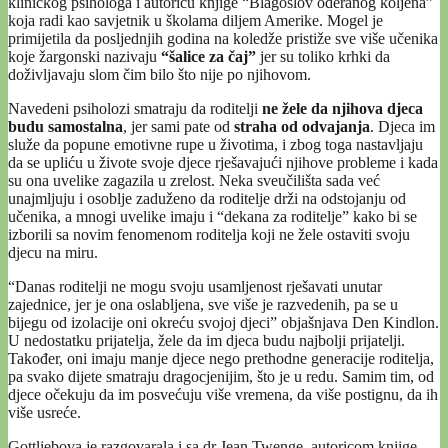
kliničkog psihologa i autoricu knjige “Blagoslov oderanog koljena”
koja radi kao savjetnik u školama diljem Amerike. Mogel je
primijetila da posljednjih godina na koledže pristiže sve više učenika
koje žargonski nazivaju
“šalice za čaj”
jer su toliko krhki da
doživljavaju slom čim bilo što nije po njihovom.
Navedeni psiholozi smatraju da roditelji
ne žele da njihova djeca
budu samostalna
, jer sami pate od
straha od odvajanja
. Djeca im
služe da popune emotivne rupe u životima, i zbog toga nastavljaju
da se upliću u živote svoje djece rješavajući njihove probleme i kada
su ona uvelike zagazila u zrelost. Neka sveučilišta sada već
unajmljuju i osoblje zaduženo da roditelje drži na odstojanju od
učenika, a mnogi uvelike imaju i “dekana za roditelje” kako bi se
izborili sa novim fenomenom roditelja koji ne žele ostaviti svoju
djecu na miru.
“Danas roditelji ne mogu svoju usamljenost rješavati unutar
zajednice, jer je ona oslabljena, sve više je razvedenih, pa se u
bijegu od izolacije oni okreću svojoj djeci” objašnjava Den Kindlon.
U nedostatku prijatelja, žele da im djeca budu najbolji prijatelji.
Također, oni imaju manje djece nego prethodne generacije roditelja,
pa svako dijete smatraju dragocjenijim, što je u redu. Samim tim, od
djece očekuju da im posvećuju više vremena, da više postignu, da ih
više usreće.
Gottliebova je razgovarala i sa dr Jean Twenge, autoricom knjige