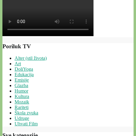
Poriluk TV
Alter (stil života)
Art
DoliYoga
Edukacija
Emisije
Glazba
Humor
Kultura
Mozaik
Rariteti
Škola zvuka
Udruge
Uhvati Film
Sve kategorije