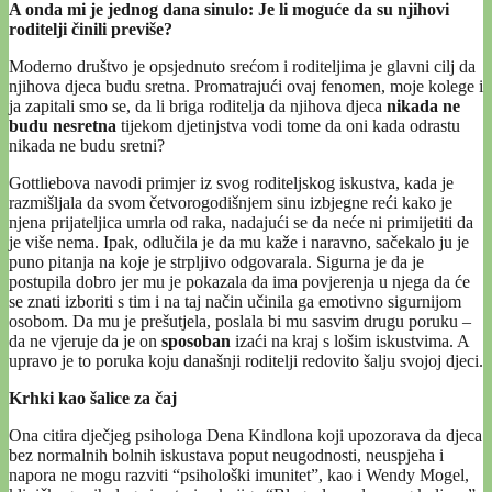
A onda mi je jednog dana sinulo: Je li moguće da su njihovi
roditelji činili previše?
Moderno društvo je opsjednuto srećom i roditeljima je glavni cilj da
njihova djeca budu sretna. Promatrajući ovaj fenomen, moje kolege i
ja zapitali smo se, da li briga roditelja da njihova djeca
nikada ne
budu nesretna
tijekom djetinjstva vodi tome da oni kada odrastu
nikada ne budu sretni?
Gottliebova navodi primjer iz svog roditeljskog iskustva, kada je
razmišljala da svom četvorogodišnjem sinu izbjegne reći kako je
njena prijateljica umrla od raka, nadajući se da neće ni primijetiti da
je više nema. Ipak, odlučila je da mu kaže i naravno, sačekalo ju je
puno pitanja na koje je strpljivo odgovarala. Sigurna je da je
postupila dobro jer mu je pokazala da ima povjerenja u njega da će
se znati izboriti s tim i na taj način učinila ga emotivno sigurnijom
osobom. Da mu je prešutjela, poslala bi mu sasvim drugu poruku –
da ne vjeruje da je on
sposoban
izaći na kraj s lošim iskustvima. A
upravo je to poruka koju današnji roditelji redovito šalju svojoj djeci.
Krhki kao šalice za čaj
Ona citira dječjeg psihologa Dena Kindlona koji upozorava da djeca
bez normalnih bolnih iskustava poput neugodnosti, neuspjeha i
napora ne mogu razviti “psihološki imunitet”, kao i Wendy Mogel,