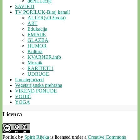
dePiLLacija
SAVJETI
TV PORILUK-Biraj kanal!
ALTER(stil života)
ART
Edukacija
EMISIJE
GLAZBA
HUMOR
Kultura
KVARNER.info
Mozaik
RARITETI !
UDRUGE
Uncategorized
Vegetarijanska prehrana
VIKEND PONUDE
VODIČ
YOGA
Licenca
Poriluk
by
Spirit Rijeka
is licensed under a
Creative Commons