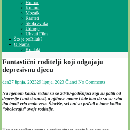
Humor
Kultura
Mozaik
Rariteti
Škola zvuka
Udruge
Uhvati Film
Što je poRiluk?
O Nama
Kontakt
Fantastični roditelji koji odgajaju
depresivnu djecu
den
27 lipnja, 2023
29 lipnja, 2023
Članci
No Comments
Na njenom kauču redali su se 20/30-godišnjaci koji su patili od
depresije i anksioznosti, a njihove mame i tate kao da su sa svim
tim imali vrlo malo veze. Štoviše, svi oni su pričali o tome koliko
“obožavaju” svoje roditelje.