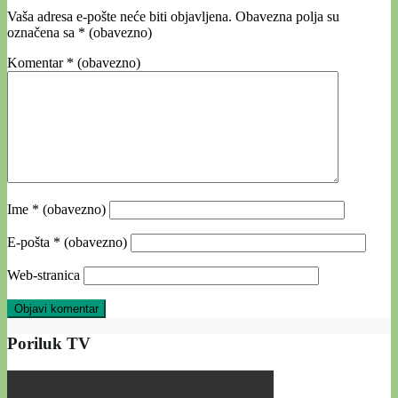
Vaša adresa e-pošte neće biti objavljena.
Obavezna polja su
označena sa
* (obavezno)
Komentar
* (obavezno)
Ime
* (obavezno)
E-pošta
* (obavezno)
Web-stranica
Poriluk TV