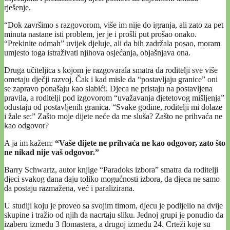
rješenje.
“Dok završimo s razgovorom, više im nije do igranja, ali zato za pet
minuta nastane isti problem, jer je i prošli put prošao onako.
“Prekinite odmah” uvijek djeluje, ali da bih zadržala posao, moram
umjesto toga istraživati njihova osjećanja, objašnjava ona.
Druga učiteljica s kojom je razgovarala smatra da roditelji sve više
ometaju dječji razvoj. Čak i kad misle da “postavljaju granice” oni
se zapravo ponašaju kao slabići. Djeca ne pristaju na postavljena
pravila, a roditelji pod izgovorom “uvažavanja djetetovog mišljenja”
odustaju od postavljenih granica. “Svake godine, roditelji mi dolaze
i žale se:” Zašto moje dijete neće da me sluša? Zašto ne prihvaća ne
kao odgovor?
A ja im kažem:
“Vaše dijete ne prihvaća ne kao odgovor, zato što
ne nikad nije vaš odgovor.”
Barry Schwartz, autor knjige “Paradoks izbora” smatra da roditelji
djeci svakog dana daju toliko mogućnosti izbora, da djeca ne samo
da postaju razmažena, već i paralizirana.
U studiji koju je proveo sa svojim timom, djecu je podijelio na dvije
skupine i tražio od njih da nacrtaju sliku. Jednoj grupi je ponudio da
izaberu između 3 flomastera, a drugoj između 24. Crteži koje su