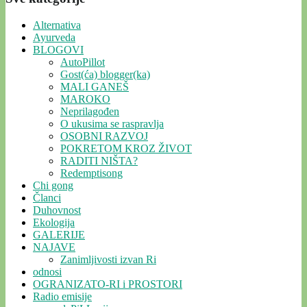
Alternativa
Ayurveda
BLOGOVI
AutoPillot
Gost(ća) blogger(ka)
MALI GANEŠ
MAROKO
Neprilagođen
O ukusima se raspravlja
OSOBNI RAZVOJ
POKRETOM KROZ ŽIVOT
RADITI NIŠTA?
Redemptisong
Chi gong
Članci
Duhovnost
Ekologija
GALERIJE
NAJAVE
Zanimljivosti izvan Ri
odnosi
OGRANIZATO-RI i PROSTORI
Radio emisije