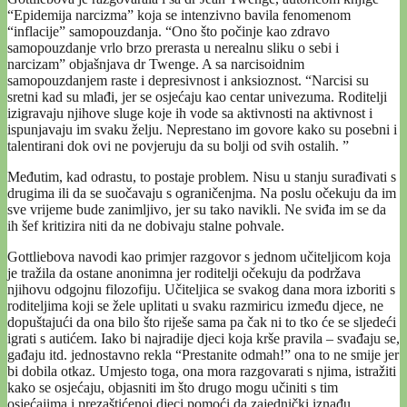
“Epidemija narcizma” koja se intenzivno bavila fenomenom
“inflacije” samopouzdanja. “Ono što počinje kao zdravo
samopouzdanje vrlo brzo prerasta u nerealnu sliku o sebi i
narcizam” objašnjava dr Twenge. A sa narcisoidnim
samopouzdanjem raste i depresivnost i anksioznost. “Narcisi su
sretni kad su mlađi, jer se osjećaju kao centar univezuma. Roditelji
izigravaju njihove sluge koje ih vode sa aktivnosti na aktivnost i
ispunjavaju im svaku želju. Neprestano im govore kako su posebni i
talentirani dok ovi ne povjeruju da su bolji od svih ostalih. ”
Međutim, kad odrastu, to postaje problem. Nisu u stanju surađivati s
drugima ili da se suočavaju s ograničenjma. Na poslu očekuju da im
sve vrijeme bude zanimljivo, jer su tako navikli. Ne sviđa im se da
ih šef kritizira niti da ne dobivaju stalne pohvale.
Gottliebova navodi kao primjer razgovor s jednom učiteljicom koja
je tražila da ostane anonimna jer roditelji očekuju da podržava
njihovu odgojnu filozofiju. Učiteljica se svakog dana mora izboriti s
roditeljima koji se žele uplitati u svaku razmiricu između djece, ne
dopuštajući da ona bilo što riješe sama pa čak ni to tko će se sljedeći
igrati s autićem. Iako bi najradije djeci koja krše pravila – svađaju se,
gađaju itd. jednostavno rekla “Prestanite odmah!” ona to ne smije jer
bi dobila otkaz. Umjesto toga, ona mora razgovarati s njima, istražiti
kako se osjećaju, objasniti im što drugo mogu učiniti s tim
osjećajima i prezaštićenoj djeci pomoći da zajednički iznađu