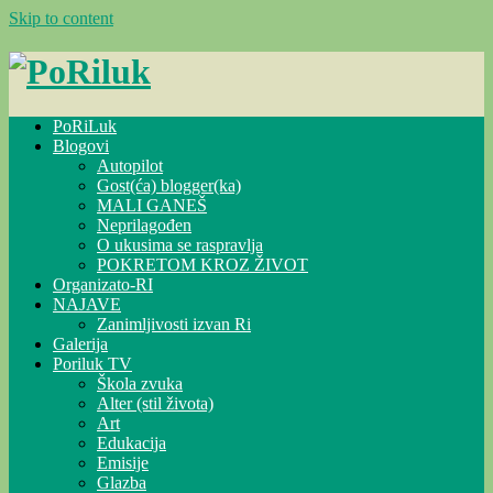
Skip to content
PoRiLuk
Blogovi
Autopilot
Gost(ća) blogger(ka)
MALI GANEŠ
Neprilagođen
O ukusima se raspravlja
POKRETOM KROZ ŽIVOT
Organizato-RI
NAJAVE
Zanimljivosti izvan Ri
Galerija
Poriluk TV
Škola zvuka
Alter (stil života)
Art
Edukacija
Emisije
Glazba