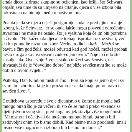
crtala djeca iz druge skupine su ocijenjeni kao lošiji, što Schwarz
objašnjava time da su umjesto na crtanje, djeca s više izbora bila
fokusirana na biranje među mnoštvom boja.
Poanta je da se djeca osjećaju sigurnije kada je pred njima manje
izbora, kaže Schwarz, jer se onda lakše mogu posvetiti određenim
stvarima i ne misle na ostalo, što je vještina koja će im biti potrebna
u životu. “Ne kažem da djeca ne trebaju isprobati razne stvari, već
da im ponudite razuman izbor. Većina roditelja kaže “Možeš se
baviti s čim god želiš, možeš odustati kad god hoćeš, možeš probati
nešto drugo ako nisi sasvim zadovoljan ovim.” Nije ni čudo što
kasnije tako žive svoje živote, stalno tražeći savršenstvo, ne
shvaćajući da je “dovoljno dobro” najbliže savršenstvu što se može
dobiti u ovom svijetu. ”
Psiholog Dan Kindlon misli slično:” Poruka koju šaljemo djeci sa
svim tim izborima koje im pružamo jeste da imaju puno pravo na
savršen život “.
Gottliebova uspoređuje svoje djetinjstvo u kome nije mogla baš
mnogo birati što je za večeru ili što će se raditi preko vikenda sa
djetinjstvom svog sina, pred koga uvijek stavlja više mogućnosti.
“Mi nismo ni očekivali da možemo mnogo birati, pa smo bili
zadovoljni onim što bismo dobili. Kad bismo malo poodrasli, imali
bismo više mogućnosti izbora i bili bismo im dorasli.”