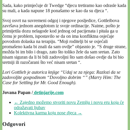
Sada, kako primjećuje dr Twedge “djecu tretiramo kao odrasle kada
su mali, a kada napune 18 ponašamo se kao da su djeca “.
Svoj osvrt na suvremeni odgoj i njegove posljedice, Gottleibova
završava jednom anegdotom iz svoje ordinacije. Naime, pošto je
primijetila dozu nelagode kod jednog od pacijenata i pitala ga u
čemu je problem, ispostavilo se da on ima konfliktna osjećaje
povodom dolaska na terapiju. “Moji roditelji bi se osjećali
promašeno kada bi znali da sam ovdje” objasnio je. “S druge strane,
možda bi im bilo i drago, zato što toliko žele da sam sretan. Zato
nisam siguran da li bi bili zadovoljni što sam došao ovdje da bi bio
sretniji ili razočarani što već nisam sretan “.
Lori Gottlieb je autorica knjige “Udaj se za njega: Razlozi da se
zadovoljite gospodinom “Dovoljno dobrim “” (Marry Him: The
Case for Settling for Mr. Good Enough).
Jovana Papan /
detinjarije.com
←
Zajedno možemo stvoriti novu Zemlju i novu eru koja će
odražavati ljubav
Kolektivna karma koju nose djeca
→
Odgovori