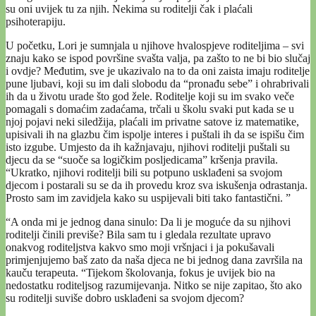
su oni uvijek tu za njih. Nekima su roditelji čak i plaćali
psihoterapiju.
U početku, Lori je sumnjala u njihove hvalospjeve roditeljima – svi
znaju kako se ispod površine svašta valja, pa zašto to ne bi bio slučaj
i ovdje? Međutim, sve je ukazivalo na to da oni zaista imaju roditelje
pune ljubavi, koji su im dali slobodu da “pronađu sebe” i ohrabrivali
ih da u životu urade što god žele. Roditelje koji su im svako veče
pomagali s domaćim zadaćama, trčali u školu svaki put kada se u
njoj pojavi neki siledžija, plaćali im privatne satove iz matematike,
upisivali ih na glazbu čim ispolje interes i puštali ih da se ispišu čim
isto izgube. Umjesto da ih kažnjavaju, njihovi roditelji puštali su
djecu da se “suoče sa logičkim posljedicama” kršenja pravila.
“Ukratko, njihovi roditelji bili su potpuno usklađeni sa svojom
djecom i postarali su se da ih provedu kroz sva iskušenja odrastanja.
Prosto sam im zavidjela kako su uspijevali biti tako fantastični. ”
“A onda mi je jednog dana sinulo: Da li je moguće da su njihovi
roditelji činili previše? Bila sam tu i gledala rezultate upravo
onakvog roditeljstva kakvo smo moji vršnjaci i ja pokušavali
primjenjujemo baš zato da naša djeca ne bi jednog dana završila na
kauču terapeuta. “Tijekom školovanja, fokus je uvijek bio na
nedostatku roditeljsog razumijevanja. Nitko se nije zapitao, što ako
su roditelji suviše dobro usklađeni sa svojom djecom?