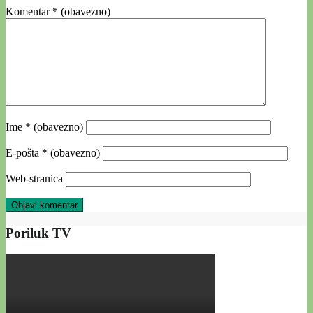
Komentar
* (obavezno)
Ime
* (obavezno)
E-pošta
* (obavezno)
Web-stranica
Poriluk TV