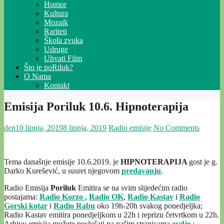
Humor
Kultura
Mozaik
Rariteti
Škola zvuka
Udruge
Uhvati Film
Što je poRiluk?
O Nama
Kontakt
Emisija Poriluk 10.6. Hipnoterapija
den
10 lipnja, 2019
8 lipnja, 2019
Radio emisije
No Comments
Tema današnje emisije 10.6.2019. je
HIPNOTERAPIJA
gost je g.
Darko Kurešević, u susret njegovom
predavanju
.
Radio Emisija
Poriluk
Emitira se na svim slijedećim radio
postajama:
Radio Korzo
,
Radio OK
,
Radio Kastav
i
Radio
Gorski kotar
i
Radio Rabu
oko 19h-20h svakog ponedjeljka;
Radio Kastav emitira ponedjeljkom u 22h i reprizu četvrtkom u 22h.
Arhivu emisija možete poslušati na našim stranicama
ovdje
;