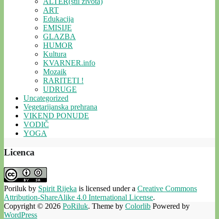
ALTER(stil života)
ART
Edukacija
EMISIJE
GLAZBA
HUMOR
Kultura
KVARNER.info
Mozaik
RARITETI !
UDRUGE
Uncategorized
Vegetarijanska prehrana
VIKEND PONUDE
VODIČ
YOGA
Licenca
Poriluk
by
Spirit Rijeka
is licensed under a
Creative Commons
Attribution-ShareAlike 4.0 International License
.
Copyright © 2026
PoRiluk
. Theme by
Colorlib
Powered by
WordPress