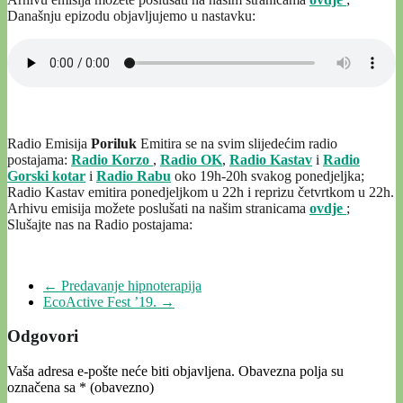
Današnju epizodu objavljujemo u nastavku:
Radio Emisija
Poriluk
Emitira se na svim slijedećim radio
postajama:
Radio Korzo
,
Radio OK
,
Radio Kastav
i
Radio
Gorski kotar
i
Radio Rabu
oko 19h-20h svakog ponedjeljka;
Radio Kastav emitira ponedjeljkom u 22h i reprizu četvrtkom u 22h.
Arhivu emisija možete poslušati na našim stranicama
ovdje
;
Slušajte nas na Radio postajama:
←
Predavanje hipnoterapija
EcoActive Fest ’19.
→
Odgovori
Vaša adresa e-pošte neće biti objavljena.
Obavezna polja su
označena sa
* (obavezno)