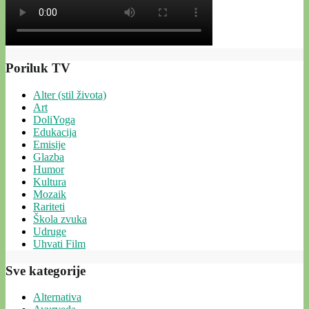
Poriluk TV
Alter (stil života)
Art
DoliYoga
Edukacija
Emisije
Glazba
Humor
Kultura
Mozaik
Rariteti
Škola zvuka
Udruge
Uhvati Film
Sve kategorije
Alternativa