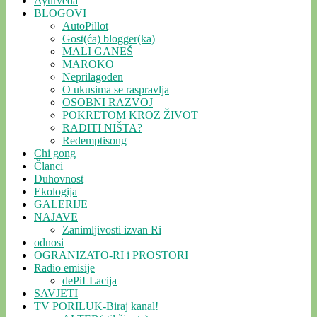
Ayurveda
BLOGOVI
AutoPillot
Gost(ća) blogger(ka)
MALI GANEŠ
MAROKO
Neprilagođen
O ukusima se raspravlja
OSOBNI RAZVOJ
POKRETOM KROZ ŽIVOT
RADITI NIŠTA?
Redemptisong
Chi gong
Članci
Duhovnost
Ekologija
GALERIJE
NAJAVE
Zanimljivosti izvan Ri
odnosi
OGRANIZATO-RI i PROSTORI
Radio emisije
dePiLLacija
SAVJETI
TV PORILUK-Biraj kanal!