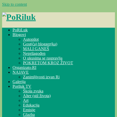
Skip to content
PoRiLuk
Blogovi
Autopilot
Gost(ća) blogger(ka)
MALI GANEŠ
Neprilagođen
O ukusima se raspravlja
POKRETOM KROZ ŽIVOT
Organizato-RI
NAJAVE
Zanimljivosti izvan Ri
Galerija
Poriluk TV
Škola zvuka
Alter (stil života)
Art
Edukacija
Emisije
Glazba