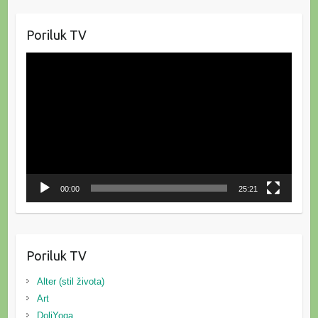
Poriluk TV
Reproduktor
videozapisa
00:00
25:21
Poriluk TV
Alter (stil života)
Art
DoliYoga