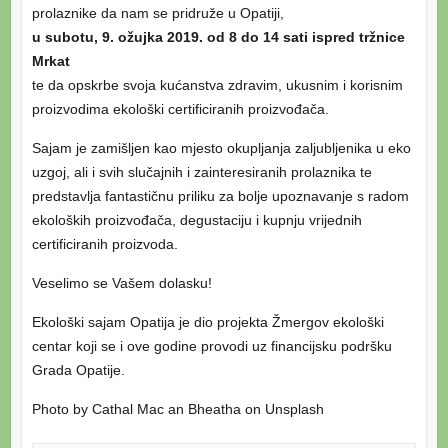
prolaznike da nam se pridruže u Opatiji,
u subotu, 9. ožujka 2019. od 8 do 14 sati ispred tržnice
Mrkat
te da opskrbe svoja kućanstva zdravim, ukusnim i korisnim
proizvodima ekološki certificiranih proizvođača.
Sajam je zamišljen kao mjesto okupljanja zaljubljenika u eko
uzgoj, ali i svih slučajnih i zainteresiranih prolaznika te
predstavlja fantastičnu priliku za bolje upoznavanje s radom
ekoloških proizvođača, degustaciju i kupnju vrijednih
certificiranih proizvoda.
Veselimo se Vašem dolasku!
Ekološki sajam Opatija je dio projekta Žmergov ekološki
centar koji se i ove godine provodi uz financijsku podršku
Grada Opatije.
Photo by Cathal Mac an Bheatha on Unsplash