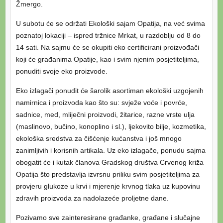
Žmergo.
U subotu će se održati Ekološki sajam Opatija, na već svima
poznatoj lokaciji – ispred tržnice Mrkat, u razdoblju od 8 do
14 sati. Na sajmu će se okupiti eko certificirani proizvođači
koji će građanima Opatije, kao i svim njenim posjetiteljima,
ponuditi svoje eko proizvode.
Eko izlagači ponudit će šarolik asortiman ekološki uzgojenih
namirnica i proizvoda kao što su: svježe voće i povrće,
sadnice, med, mliječni proizvodi, žitarice, razne vrste ulja
(maslinovo, bučino, konoplino i sl.), ljekovito bilje, kozmetika,
ekološka sredstva za čišćenje kućanstva i još mnogo
zanimljivih i korisnih artikala. Uz eko izlagače, ponudu sajma
obogatit će i kutak članova Gradskog društva Crvenog križa
Opatija što predstavlja izvrsnu priliku svim posjetiteljima za
provjeru glukoze u krvi i mjerenje krvnog tlaka uz kupovinu
zdravih proizvoda za nadolazeće proljetne dane.
Pozivamo sve zainteresirane građanke, građane i slučajne