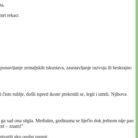
na.
mrt rekao:
 ponavljanje zemaljskih iskustava, zaustavljanje razvoja ili beskrajno
čisto rublje, došli ispred ikone prekrstili se, legli i umrli. Njihova
to ga sad ona stigla. Međutim, godinama se liječio dok jednom nije pao
mrt – znam!”
ostvariti ako osoba naumi.