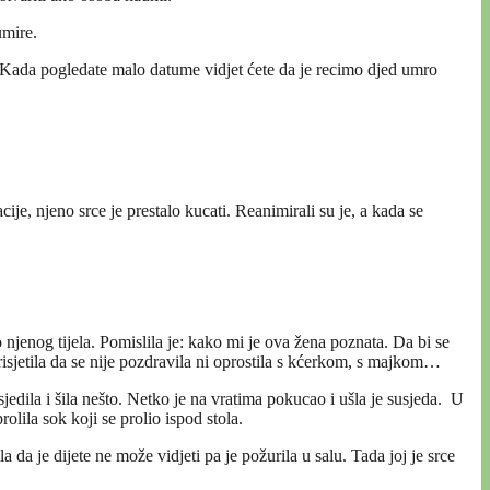
umire.
a. Kada pogledate malo datume vidjet ćete da je recimo djed umro
 njeno srce je prestalo kucati. Reanimirali su je, a kada se
ko njenog tijela. Pomislila je: kako mi je ova žena poznata. Da bi se
 prisjetila da se nije pozdravila ni oprostila s kćerkom, s majkom…
jedila i šila nešto. Netko je na vratima pokucao i ušla je susjeda. U
olila sok koji se prolio ispod stola.
a da je dijete ne može vidjeti pa je požurila u salu. Tada joj je srce