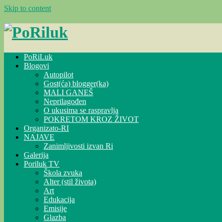
Skip to content
PoRiLuk
Blogovi
Autopilot
Gost(ća) blogger(ka)
MALI GANEŠ
Neprilagođen
O ukusima se raspravlja
POKRETOM KROZ ŽIVOT
Organizato-RI
NAJAVE
Zanimljivosti izvan Ri
Galerija
Poriluk TV
Škola zvuka
Alter (stil života)
Art
Edukacija
Emisije
Glazba