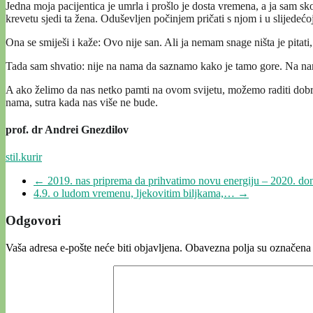
Jedna moja pacijentica je umrla i prošlo je dosta vremena, a ja sam s
krevetu sjedi ta žena. Oduševljen počinjem pričati s njom i u slijedećo
Ona se smiješi i kaže: Ovo nije san. Ali ja nemam snage ništa je pitati,
Tada sam shvatio: nije na nama da saznamo kako je tamo gore. Na nama
A ako želimo da nas netko pamti na ovom svijetu, možemo raditi dobra d
nama, sutra kada nas više ne bude.
prof. dr Andrei Gnezdilov
stil.kurir
←
2019. nas priprema da prihvatimo novu energiju – 2020. donosi
4.9. o ludom vremenu, ljekovitim biljkama,…
→
Odgovori
Vaša adresa e-pošte neće biti objavljena.
Obavezna polja su označena