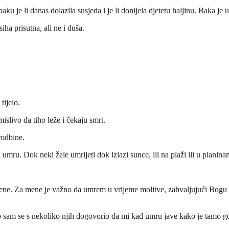
 je li danas dolazila susjeda i je li donijela djetetu haljinu. Baka je 
ha prisutna, ali ne i duša.
tijelo.
mislivo da tiho leže i čekaju smrt.
rodbine.
 umru. Dok neki žele umrijeti dok izlazi sunce, ili na plaži ili u planina
o mene. Za mene je važno da umrem u vrijeme molitve, zahvaljujući Bogu 
o sam se s nekoliko njih dogovorio da mi kad umru jave kako je tamo g