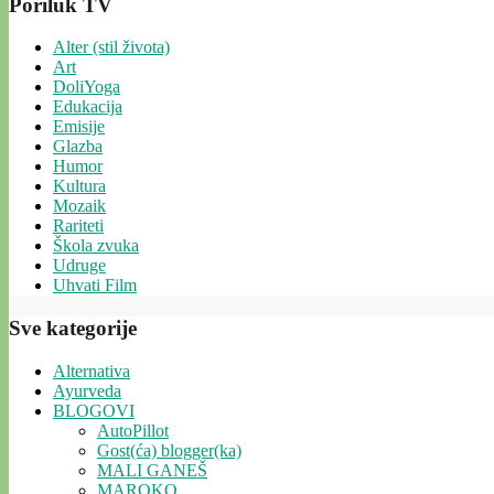
Poriluk TV
Alter (stil života)
Art
DoliYoga
Edukacija
Emisije
Glazba
Humor
Kultura
Mozaik
Rariteti
Škola zvuka
Udruge
Uhvati Film
Sve kategorije
Alternativa
Ayurveda
BLOGOVI
AutoPillot
Gost(ća) blogger(ka)
MALI GANEŠ
MAROKO