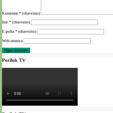
Komentar
* (obavezno)
Ime
* (obavezno)
E-pošta
* (obavezno)
Web-stranica
Poriluk TV