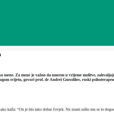
a
 oko mene. Za mene je važno da umrem u vrijeme molitve, zahvaljuju
ugom svijetu, govori prof. dr Andrei Gnezdilov, ruski psihoterapeu
ko kažu: “On je bio tako dobar čovjek. Ne znam zašto mu se to dogod