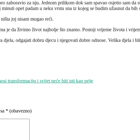
koro zaboravio za nju. Jednom prilikom dok sam spavao osjetio sam da su
j minuti opet padam u neku vrstu sna iz kojeg se budim užasnut da bih sh
 ništa joj nisam mogao reći.
 je da živimo život najbolje što znamo. Postoji vrijeme života i vrije
jela, odgajati dobru djecu i njegovati dobre odnose. Velika djela i blis
 transformaciju i svijet neće biti isti kao prije
 sa
* (obavezno)