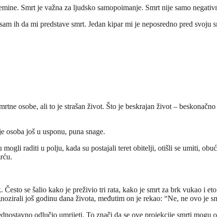
remine. Smrt je važna za ljudsko samopoimanje. Smrt nije samo negativ
am ih da mi predstave smrt. Jedan kipar mi je neposredno pred svoju s
rtne osobe, ali to je strašan život. Što je beskrajan život – beskonačno
 je osoba još u usponu, puna snage.
gli raditi u polju, kada su postajali teret obitelji, otišli se umiti, obući 
mrću.
 Često se šalio kako je preživio tri rata, kako je smrt za brk vukao i e
gnozirali još godinu dana života, međutim on je rekao: “Ne, ne ovo je s
jednostavno odlučio umrijeti. To znači da se ove projekcije smrti mogu 