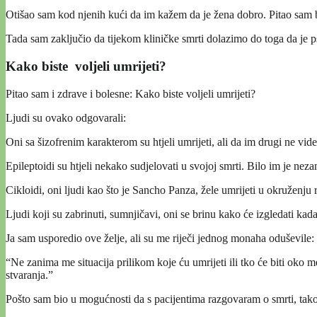
Otišao sam kod njenih kući da im kažem da je žena dobro. Pitao sam baku
Tada sam zaključio da tijekom kliničke smrti dolazimo do toga da je psi
Kako biste voljeli umrijeti?
Pitao sam i zdrave i bolesne: Kako biste voljeli umrijeti?
Ljudi su ovako odgovarali:
Oni sa šizofrenim karakterom su htjeli umrijeti, ali da im drugi ne vide 
Epileptoidi su htjeli nekako sudjelovati u svojoj smrti. Bilo im je neza
Cikloidi, oni ljudi kao što je Sancho Panza, žele umrijeti u okruženju 
Ljudi koji su zabrinuti, sumnjičavi, oni se brinu kako će izgledati kada
Ja sam usporedio ove želje, ali su me riječi jednog monaha oduševile:
“Ne zanima me situacija prilikom koje ću umrijeti ili tko će biti ok
stvaranja.”
Pošto sam bio u mogućnosti da s pacijentima razgovaram o smrti, tak