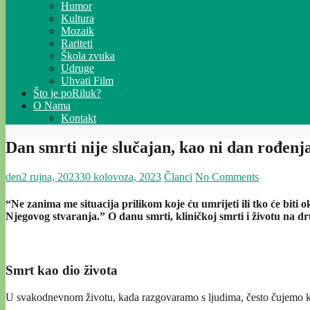
Humor
Kultura
Mozaik
Rariteti
Škola zvuka
Udruge
Uhvati Film
Što je poRiluk?
O Nama
Kontakt
Dan smrti nije slučajan, kao ni dan rođenj
den
2 rujna, 2023
30 kolovoza, 2023
Članci
No Comments
“Ne zanima me situacija prilikom koje ću umrijeti ili tko će biti
Njegovog stvaranja.” O danu smrti, kliničkoj smrti i životu na dr
Smrt kao dio života
U svakodnevnom životu, kada razgovaramo s ljudima, često čujemo ka