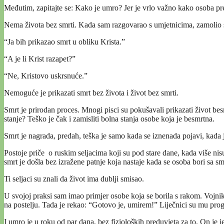
Međutim, zapitajte se: Kako je umro? Jer je vrlo važno kako osoba p
Nema života bez smrti. Kada sam razgovarao s umjetnicima, zamolio s
“Ja bih prikazao smrt u obliku Krista.”
“A je li Krist razapet?”
“Ne, Kristovo uskrsnuće.”
Nemoguće je prikazati smrt bez života i život bez smrti.
Smrt je prirodan proces. Mnogi pisci su pokušavali prikazati život besm
stanje? Teško je čak i zamisliti bolna stanja osobe koja je besmrtna.
Smrt je nagrada, predah, teška je samo kada se iznenada pojavi, kada
Postoje priče o ruskim seljacima koji su pod stare dane, kada više nisu mo
smrt je došla bez izražene patnje koja nastaje kada se osoba bori sa s
Ti seljaci su znali da život ima dublji smisao.
U svojoj praksi sam imao primjer osobe koja se borila s rakom. Vojnik.
na postelju. Tada je rekao: “Gotovo je, umirem!” Liječnici su mu pro
I umro je u roku od par dana, bez fizioloških preduvjeta za to. On je 