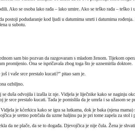
odili. Ako se osoba lako rađa – lako umire. Ako se teško rađa – teško i 
ila da postoji podudaranje kod ljudi u datumima smrti i datumima rođenj
đena u subotu.
jednom sam bio pozvan da razgovaram s mladom ženom. Tijekom operacije,
um promijenio. Ona se ispričavala zbog toga što je uznemirila doktore.
još i vaše srce prestalo kucati?” pitao sam je.
 ona ozbiljno.
oj se duša odvojila i izašla iz nje. Vidjela je liječnike kako se naginju o
 joj je srce prestalo kucati. Tada je pomislila da je umrla i sa užasom se
 Vidjela je kćerkicu kako se igra sa lutkama, dok je baka (njena mama) s
jčica je sretno potrčala da uzme haljinu pa je pri tome zapela za stol i pr
ekla da ne plače, da se to događa. Djevojčica je nije čula. Žena je shvatil