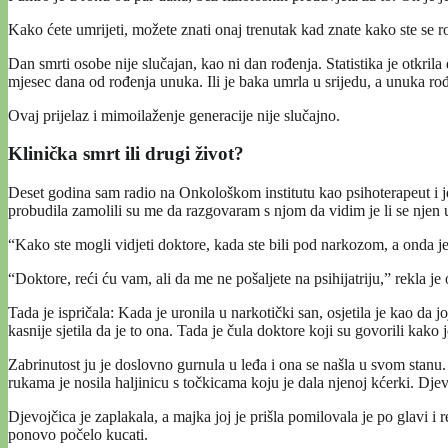
Kako ćete umrijeti, možete znati onaj trenutak kad znate kako ste se r
Dan smrti osobe nije slučajan, kao ni dan rođenja. Statistika je otkr
mjesec dana od rođenja unuka. Ili je baka umrla u srijedu, a unuka ro
Ovaj prijelaz i mimoilaženje generacije nije slučajno.
Klinička smrt ili drugi život?
Deset godina sam radio na Onkološkom institutu kao psihoterapeut i 
probudila zamolili su me da razgovaram s njom da vidim je li se njen 
“Kako ste mogli vidjeti doktore, kada ste bili pod narkozom, a onda je 
“Doktore, reći ću vam, ali da me ne pošaljete na psihijatriju,” rekla je
Tada je ispričala: Kada je uronila u narkotički san, osjetila je kao da j
kasnije sjetila da je to ona. Tada je čula doktore koji su govorili kako
Zabrinutost ju je doslovno gurnula u leđa i ona se našla u svom stanu.
rukama je nosila haljinicu s točkicama koju je dala njenoj kćerki. Djevo
Djevojčica je zaplakala, a majka joj je prišla pomilovala je po glavi i r
ponovo počelo kucati.