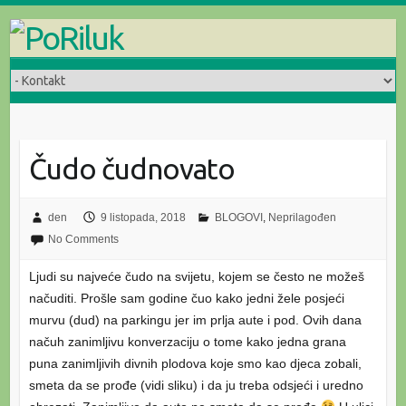
Skip
to
content
Čudo čudnovato
den
9 listopada, 2018
BLOGOVI
,
Neprilagođen
No Comments
Ljudi su najveće čudo na svijetu, kojem se često ne možeš
načuditi. Prošle sam godine čuo kako jedni žele posjeći
murvu (dud) na parkingu jer im prlja aute i pod. Ovih dana
načuh zanimljivu konverzaciju o tome kako jedna grana
puna zanimljivih divnih plodova koje smo kao djeca zobali,
smeta da se prođe (vidi sliku) i da ju treba odsjeći i uredno