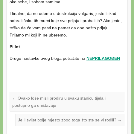
oko sebe, i sobom samima.
I finalno, da ne odemo u destrukciju vulgaris, jeste li ikad
nabrali šaku tih murvi koje sve prljaju i probali ih? Ako jeste,
teško da će vam pasti na pamet da one nešto prljaju.
Prljamo mi koji ih ne uberemo.
Pillot
Druge nastavke ovog bloga potražite na
NEPRILAGOĐEN
←
Ovako loše misli prodiru u svaku stanicu tijela i
postupno ga uništavaju
Je li svijet bolje mjesto zbog toga što ste se vi rodili?
→