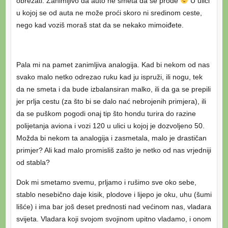
obrezati. Zanimljivo da auto ne smeta da se prođe
U ulici
u kojoj se od auta ne može proći skoro ni sredinom ceste,
nego kad voziš moraš stat da se nekako mimoiđete.
Pala mi na pamet zanimljiva analogija. Kad bi nekom od nas
svako malo netko odrezao ruku kad ju ispruži, ili nogu, tek
da ne smeta i da bude izbalansiran malko, ili da ga se prepili
jer prlja cestu (za što bi se dalo nać nebrojenih primjera), ili
da se puškom pogodi onaj tip što hondu turira do razine
polijetanja aviona i vozi 120 u ulici u kojoj je dozvoljeno 50.
Možda bi nekom ta analogija i zasmetala, malo je drastičan
primjer? Ali kad malo promisliš zašto je netko od nas vrjedniji
od stabla?
Dok mi smetamo svemu, prljamo i rušimo sve oko sebe,
stablo nesebično daje kisik, plodove i lijepo je oku, uhu (šumi
lišće) i ima bar još deset prednosti nad većinom nas, vladara
svijeta. Vladara koji svojom svojinom upitno vladamo, i onom