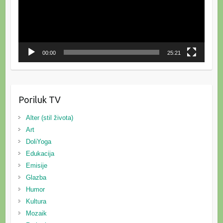
00:00
25:21
Poriluk TV
Alter (stil života)
Art
DoliYoga
Edukacija
Emisije
Glazba
Humor
Kultura
Mozaik