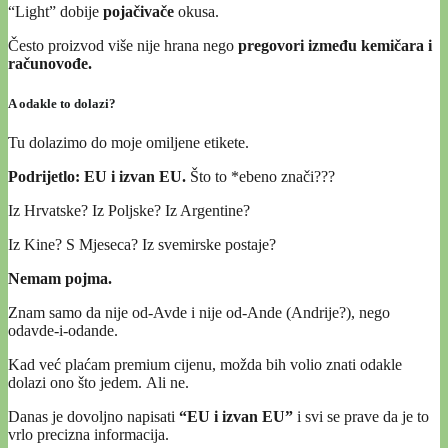
“Light” dobije
pojačivače
okusa.
Često proizvod više nije hrana nego
pregovori između kemičara i
računovođe.
A odakle to dolazi?
Tu dolazimo do moje omiljene etikete.
Podrijetlo: EU i izvan EU.
Što to *ebeno znači???
Iz Hrvatske? Iz Poljske? Iz Argentine?
Iz Kine? S Mjeseca? Iz svemirske postaje?
Nemam pojma.
Znam samo da nije od-Avde i nije od-Ande (Andrije?), nego
odavde-i-odande.
Kad već plaćam premium cijenu, možda bih volio znati odakle
dolazi ono što jedem. Ali ne.
Danas je dovoljno napisati
“EU i izvan EU”
i svi se prave da je to
vrlo precizna informacija.