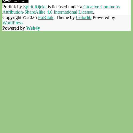
Poriluk
by
Spirit Rijeka
is licensed under a
Creative Commons
Attribution-ShareAlike 4.0 International License
.
Copyright © 2026
PoRiluk
. Theme by
Colorlib
Powered by
WordPress
Powered by
Web4y