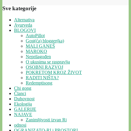
Sve kategorije
Alternativa
Ayurveda
BLOGOVI
AutoPillot
Gost(ća) blogger(ka)
MALI GANEŠ
MAROKO
Neprilagođen
O ukusima se raspravlja
OSOBNI RAZVOJ
POKRETOM KROZ ŽIVOT
RADITI NIŠTA?
Redemptisong
Chi gong
Članci
Duhovnost
Ekologija
GALERIJE
NAJAVE
Zanimljivosti izvan Ri
odnosi
OGRANIZATO-RI i PROSTORI