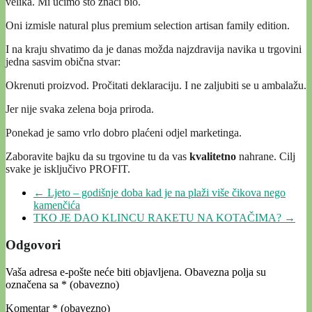
velika. Mi učimo što znači bio.
Oni izmisle natural plus premium selection artisan family edition.
I na kraju shvatimo da je danas možda najzdravija navika u trgovini
jedna sasvim obična stvar:
Okrenuti proizvod. Pročitati deklaraciju. I ne zaljubiti se u ambalažu.
Jer nije svaka zelena boja priroda.
Ponekad je samo vrlo dobro plaćeni odjel marketinga.
Zaboravite bajku da su trgovine tu da vas
kvalitetno
nahrane. Cilj
svake je isključivo PROFIT.
←
Ljeto – godišnje doba kad je na plaži više čikova nego
kamenčića
TKO JE DAO KLINCU RAKETU NA KOTAČIMA?
→
Odgovori
Vaša adresa e-pošte neće biti objavljena.
Obavezna polja su
označena sa
* (obavezno)
Komentar
* (obavezno)