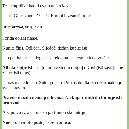
To je otprilike kao da vam netko kaže:
Gdje stanuješ? – U Europi i izvan Europe.
Isti proizvod, drugi okus
I onda dolazi finale.
Kupite čips. Odličan. Sljedeći tjedan kupite isti.
Isto pakiranje. Isti logo. Ista reklama. Isti osmijeh na vrećici.
Ali okus nije isti.
Jer je proizveden u drugoj državi (isti sastojci ne
znače isti okus).
Danas makedonski. Sutra poljski. Prekosutra tko zna. Formalno je
sve ispravno.
Pravno možda nema problema. Ali kupac misli da kupuje isti
proizvod.
A zapravo igra europsku gastronomsku lutriju.
Nije problem što postoji više tvornica.