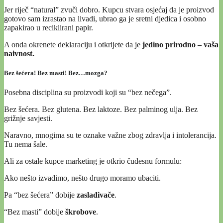
Jer riječ “natural” zvuči dobro. Kupcu stvara osjećaj da je proizvod
gotovo sam izrastao na livadi, ubrao ga je sretni djedica i osobno
zapakirao u reciklirani papir.
A onda okrenete deklaraciju i otkrijete da je
jedino prirodno – vaša
naivnost.
Bez šećera! Bez masti! Bez…mozga?
Posebna disciplina su proizvodi koji su “bez nečega”.
Bez šećera. Bez glutena. Bez laktoze. Bez palminog ulja. Bez
grižnje savjesti.
Naravno, mnogima su te oznake važne zbog zdravlja i intolerancija.
Tu nema šale.
Ali za ostale kupce marketing je otkrio čudesnu formulu:
Ako nešto izvadimo, nešto drugo moramo ubaciti.
Pa “bez šećera” dobije
zaslađivače
.
“Bez masti” dobije
škrobove
.