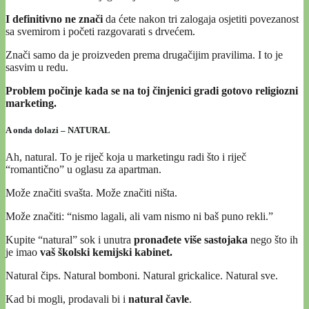
I definitivno ne znači
da ćete nakon tri zalogaja osjetiti povezanost
sa svemirom i početi razgovarati s drvećem.
Znači samo da je proizveden prema drugačijim pravilima. I to je
sasvim u redu.
Problem počinje kada se na toj činjenici gradi gotovo religiozni
marketing.
A onda dolazi – NATURAL
Ah, natural. To je riječ koja u marketingu radi što i riječ
“romantično” u oglasu za apartman.
Može značiti svašta. Može značiti ništa.
Može značiti: “nismo lagali, ali vam nismo ni baš puno rekli.”
Kupite “natural” sok i unutra
pronađete više sastojaka
nego što ih
je imao
vaš školski kemijski kabinet.
Natural čips. Natural bomboni. Natural grickalice. Natural sve.
Kad bi mogli, prodavali bi i
natural čavle
.