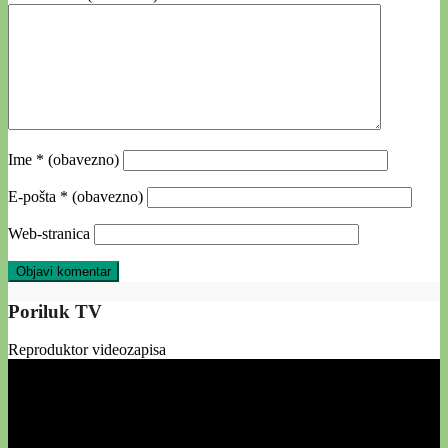
Ime
* (obavezno)
E-pošta
* (obavezno)
Web-stranica
Poriluk TV
Reproduktor videozapisa