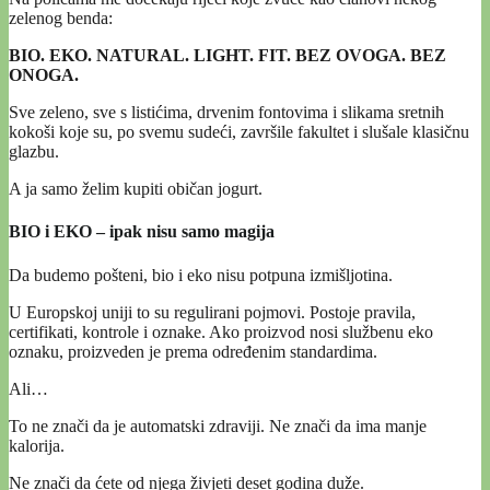
zelenog benda:
BIO. EKO. NATURAL. LIGHT. FIT. BEZ OVOGA. BEZ
ONOGA.
Sve zeleno, sve s listićima, drvenim fontovima i slikama sretnih
kokoši koje su, po svemu sudeći, završile fakultet i slušale klasičnu
glazbu.
A ja samo želim kupiti običan jogurt.
BIO i EKO – ipak nisu samo magija
Da budemo pošteni, bio i eko nisu potpuna izmišljotina.
U Europskoj uniji to su regulirani pojmovi. Postoje pravila,
certifikati, kontrole i oznake. Ako proizvod nosi službenu eko
oznaku, proizveden je prema određenim standardima.
Ali…
To ne znači da je automatski zdraviji. Ne znači da ima manje
kalorija.
Ne znači da ćete od njega živjeti deset godina duže.