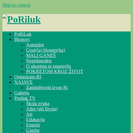
Skip to content
PoRiLuk
Blogovi
Autopilot
Gost(ća) blogger(ka)
MALI GANEŠ
Neprilagođen
O ukusima se raspravlja
POKRETOM KROZ ŽIVOT
Organizato-RI
NAJAVE
Zanimljivosti izvan Ri
Galerija
Poriluk TV
Škola zvuka
Alter (stil života)
Art
Edukacija
Emisije
Glazba