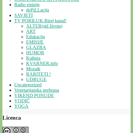
Radio emisije
dePiLLacija
SAVJETI
TV PORILUK-Biraj kanal!
ALTER(stil života)
ART
Edukacija
EMISIJE
GLAZBA
HUMOR
Kultura
KVARNER.info
Mozaik
RARITETI !
UDRUGE
Uncategorized
Vegetarijanska prehrana
VIKEND PONUDE
VODIČ
YOGA
Licenca