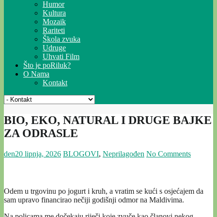
Humor
Kultura
Mozaik
Rariteti
Škola zvuka
Udruge
Uhvati Film
Što je poRiluk?
O Nama
Kontakt
BIO, EKO, NATURAL I DRUGE BAJKE
ZA ODRASLE
den
20 lipnja, 2026
BLOGOVI
,
Neprilagođen
No Comments
Odem u trgovinu po jogurt i kruh, a vratim se kući s osjećajem da
sam upravo financirao nečiji godišnji odmor na Maldivima.
Na policama me dočekaju riječi koje zvuče kao članovi nekog