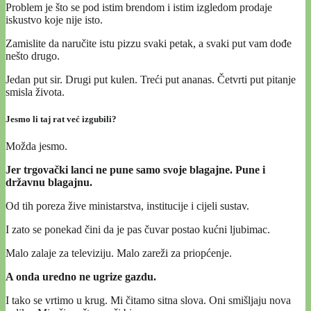
Problem je što se pod istim brendom i istim izgledom prodaje
iskustvo koje nije isto.
Zamislite da naručite istu pizzu svaki petak, a svaki put vam dođe
nešto drugo.
Jedan put sir. Drugi put kulen. Treći put ananas. Četvrti put pitanje
smisla života.
Jesmo li taj rat već izgubili?
Možda jesmo.
Jer trgovački lanci ne pune samo svoje blagajne. Pune i
državnu blagajnu.
Od tih poreza žive ministarstva, institucije i cijeli sustav.
I zato se ponekad čini da je pas čuvar postao kućni ljubimac.
Malo zalaje za televiziju. Malo zareži za priopćenje.
A onda uredno ne ugrize gazdu.
I tako se vrtimo u krug. Mi čitamo sitna slova. Oni smišljaju nova