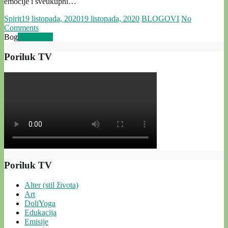
emocije i sveukupni…
Spirit
19 listopada, 2020
19 listopada, 2020
BLOGOVI
No
Comments
Bog
Read more
Poriluk TV
Poriluk TV
Alter (stil života)
Art
DoliYoga
Edukacija
Emisije