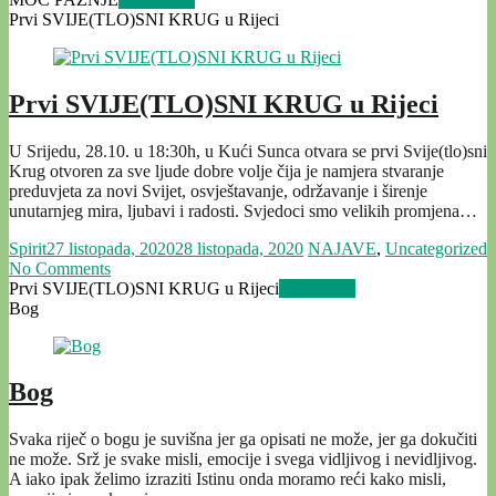
Prvi SVIJE(TLO)SNI KRUG u Rijeci
Prvi SVIJE(TLO)SNI KRUG u Rijeci
U Srijedu, 28.10. u 18:30h, u Kući Sunca otvara se prvi Svije(tlo)sni
Krug otvoren za sve ljude dobre volje čija je namjera stvaranje
preduvjeta za novi Svijet, osvještavanje, održavanje i širenje
unutarnjeg mira, ljubavi i radosti. Svjedoci smo velikih promjena…
Spirit
27 listopada, 2020
28 listopada, 2020
NAJAVE
,
Uncategorized
No Comments
Prvi SVIJE(TLO)SNI KRUG u Rijeci
Read more
Bog
Bog
Svaka riječ o bogu je suvišna jer ga opisati ne može, jer ga dokučiti
ne može. Srž je svake misli, emocije i svega vidljivog i nevidljivog.
A iako ipak želimo izraziti Istinu onda moramo reći kako misli,