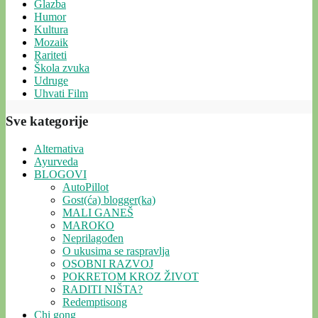
Glazba
Humor
Kultura
Mozaik
Rariteti
Škola zvuka
Udruge
Uhvati Film
Sve kategorije
Alternativa
Ayurveda
BLOGOVI
AutoPillot
Gost(ća) blogger(ka)
MALI GANEŠ
MAROKO
Neprilagođen
O ukusima se raspravlja
OSOBNI RAZVOJ
POKRETOM KROZ ŽIVOT
RADITI NIŠTA?
Redemptisong
Chi gong