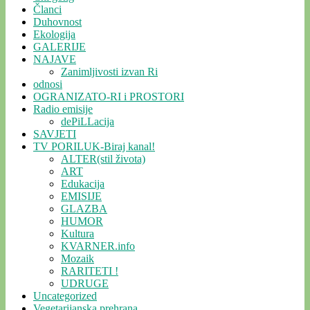
Članci
Duhovnost
Ekologija
GALERIJE
NAJAVE
Zanimljivosti izvan Ri
odnosi
OGRANIZATO-RI i PROSTORI
Radio emisije
dePiLLacija
SAVJETI
TV PORILUK-Biraj kanal!
ALTER(stil života)
ART
Edukacija
EMISIJE
GLAZBA
HUMOR
Kultura
KVARNER.info
Mozaik
RARITETI !
UDRUGE
Uncategorized
Vegetarijanska prehrana