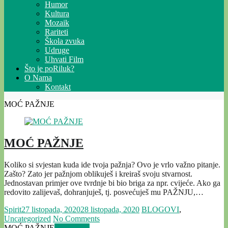
Humor
Kultura
Mozaik
Rariteti
Škola zvuka
Udruge
Uhvati Film
Što je poRiluk?
O Nama
Kontakt
MOĆ PAŽNJE
MOĆ PAŽNJE
Koliko si svjestan kuda ide tvoja pažnja? Ovo je vrlo važno pitanje.
Zašto? Zato jer pažnjom oblikuješ i kreiraš svoju stvarnost.
Jednostavan primjer ove tvrdnje bi bio briga za npr. cvijeće. Ako ga
redovito zalijevaš, dohranjuješ, tj. posvećuješ mu PAŽNJU,…
Spirit
27 listopada, 2020
28 listopada, 2020
BLOGOVI
,
Uncategorized
No Comments
MOĆ PAŽNJE
Read more