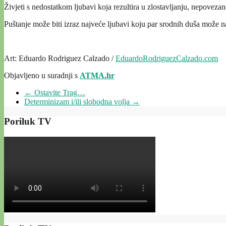
Živjeti s nedostatkom ljubavi koja rezultira u zlostavljanju, nepovezan
Puštanje može biti izraz najveće ljubavi koju par srodnih duša može na
Art: Eduardo Rodriguez Calzado /
EduardoRodriguezCalzado.com
Objavljeno u suradnji s
ATMA.hr
←
Ostavite Trag…
Determinizam i/ili slobodna volja
→
Poriluk TV