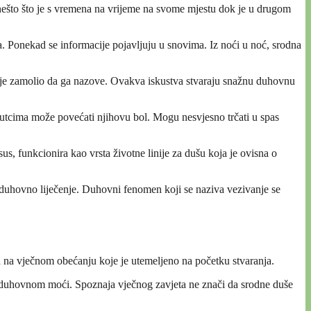
nešto što je s vremena na vrijeme na svome mjestu dok je u drugom
a. Ponekad se informacije pojavljuju u snovima. Iz noći u noć, srodna
 je zamolio da ga nazove. Ovakva iskustva stvaraju snažnu duhovnu
enutcima može povećati njihovu bol. Mogu nesvjesno trčati u spas
, funkcionira kao vrsta životne linije za dušu koja je ovisna o
lje duhovno liječenje. Duhovni fenomen koji se naziva vezivanje se
n na vječnom obećanju koje je utemeljeno na početku stvaranja.
jom duhovnom moći. Spoznaja vječnog zavjeta ne znači da srodne duše