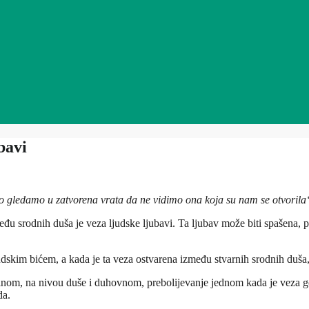
bavi
go gledamo u zatvorena vrata da ne vidimo ona koja su nam se otvorila
đu srodnih duša je veza ljudske ljubavi. Ta ljubav može biti spašena, p
m bićem, a kada je ta veza ostvarena između stvarnih srodnih duša, 
nom, na nivou duše i duhovnom, prebolijevanje jednom kada je veza got
da.