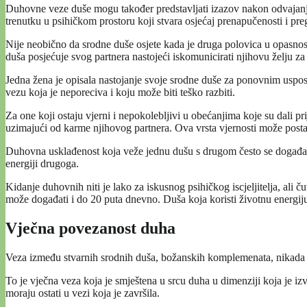
Duhovne veze duše mogu također predstavljati izazov nakon odvajanja
trenutku u psihičkom prostoru koji stvara osjećaj prenapučenosti i pr
Nije neobično da srodne duše osjete kada je druga polovica u opasnost
duša posjećuje svog partnera nastojeći iskomunicirati njihovu želju za 
Jedna žena je opisala nastojanje svoje srodne duše za ponovnim usp
vezu koja je neporeciva i koju može biti teško razbiti.
Za one koji ostaju vjerni i nepokolebljivi u obećanjima koje su dali 
uzimajući od karme njihovog partnera. Ova vrsta vjernosti može postati
Duhovna usklađenost koja veže jednu dušu s drugom često se događa kad
energiji drugoga.
Kidanje duhovnih niti je lako za iskusnog psihičkog iscjeljitelja, ali
može događati i do 20 puta dnevno. Duša koja koristi životnu energiju
Vječna povezanost duha
Veza između stvarnih srodnih duša, božanskih komplemenata, nikada ne
To je vječna veza koja je smještena u srcu duha u dimenziji koja je 
moraju ostati u vezi koja je završila.