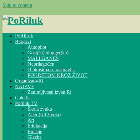
Skip to content
PoRiLuk
Blogovi
Autopilot
Gost(ća) blogger(ka)
MALI GANEŠ
Neprilagođen
O ukusima se raspravlja
POKRETOM KROZ ŽIVOT
Organizato-RI
NAJAVE
Zanimljivosti izvan Ri
Galerija
Poriluk TV
Škola zvuka
Alter (stil života)
Art
Edukacija
Emisije
Glazba