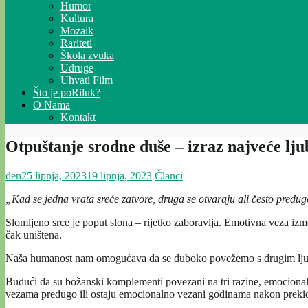
Humor
Kultura
Mozaik
Rariteti
Škola zvuka
Udruge
Uhvati Film
Što je poRiluk?
O Nama
Kontakt
Otpuštanje srodne duše – izraz najveće lju
den
25 lipnja, 2023
19 lipnja, 2023
Članci
„Kad se jedna vrata sreće zatvore, druga se otvaraju ali često predu
Slomljeno srce je poput slona – rijetko zaboravlja. Emotivna veza izme
čak uništena.
Naša humanost nam omogućava da se duboko povežemo s drugim ljudski
Budući da su božanski komplementi povezani na tri razine, emocional
vezama predugo ili ostaju emocionalno vezani godinama nakon preki