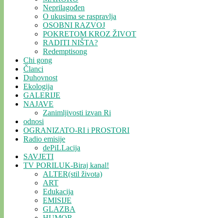
Neprilagođen
O ukusima se raspravlja
OSOBNI RAZVOJ
POKRETOM KROZ ŽIVOT
RADITI NIŠTA?
Redemptisong
Chi gong
Članci
Duhovnost
Ekologija
GALERIJE
NAJAVE
Zanimljivosti izvan Ri
odnosi
OGRANIZATO-RI i PROSTORI
Radio emisije
dePiLLacija
SAVJETI
TV PORILUK-Biraj kanal!
ALTER(stil života)
ART
Edukacija
EMISIJE
GLAZBA
HUMOR