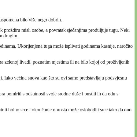
 uspomena bilo više nego dobrih.
ak proždiru misli osobe, a povratak sjećanjima produljuje tugu. Neki
im drugim.
odinama. Ukorijenjena tuga može isplivati godinama kasnije, naročito
 zelenoj livadi, poznatim mjestima ili na bilo kojoj od proživljenih
vi. Iako većina snova kao što su ovi samo predstavljaju podsvjesnu
ra pomiriti s odsutnosti svoje srodne duše i pustiti ih da odu s
riti bolno srce i okončanje oprosta može osloboditi srce tako da ono