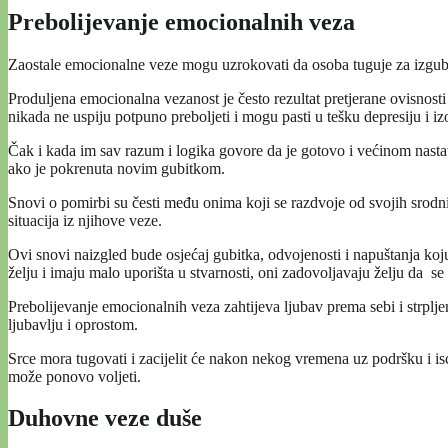
Prebolijevanje emocionalnih veza
Zaostale emocionalne veze mogu uzrokovati da osoba tuguje za izgubl
Produljena emocionalna vezanost je često rezultat pretjerane ovisnost
nikada ne uspiju potpuno preboljeti i mogu pasti u tešku depresiju i iz
Čak i kada im sav razum i logika govore da je gotovo i većinom nasta
ako je pokrenuta novim gubitkom.
Snovi o pomirbi su česti među onima koji se razdvoje od svojih srodnih
situacija iz njihove veze.
Ovi snovi naizgled bude osjećaj gubitka, odvojenosti i napuštanja koj
želju i imaju malo uporišta u stvarnosti, oni zadovoljavaju želju da se
Prebolijevanje emocionalnih veza zahtijeva ljubav prema sebi i strpljen
ljubavlju i oprostom.
Srce mora tugovati i zacijelit će nakon nekog vremena uz podršku i is
može ponovo voljeti.
Duhovne veze duše