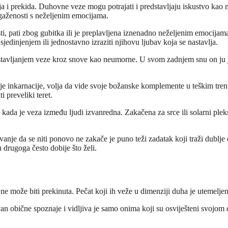
 i prekida. Duhovne veze mogu potrajati i predstavljaju iskustvo kao 
egaženosti s neželjenim emocijama.
i, pati zbog gubitka ili je preplavljena iznenadno neželjenim emocijam
sjedinjenjem ili jednostavno izraziti njihovu ljubav koja se nastavlja.
ostavljanjem veze kroz snove kao neumorne. U svom zadnjem snu on ju
prije inkarnacije, volja da vide svoje božanske komplemente u teškim tr
 preveliki teret.
a je veza između ljudi izvanredna. Zakačena za srce ili solarni pleksus
 čuvanje da se niti ponovo ne zakače je puno teži zadatak koji traži dub
 drugoga često dobije što želi.
 može biti prekinuta. Pečat koji ih veže u dimenziji duha je utemelje
izvan obične spoznaje i vidljiva je samo onima koji su osviješteni svo