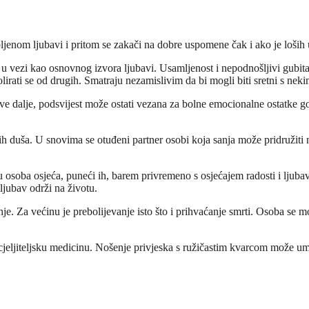
jenom ljubavi i pritom se zakači na dobre uspomene čak i ako je loših
i u vezi kao osnovnog izvora ljubavi. Usamljenost i nepodnošljivi gubit
olirati se od drugih. Smatraju nezamislivim da bi mogli biti sretni s nek
ve dalje, podsvijest može ostati vezana za bolne emocionalne ostatke g
 duša. U snovima se otuđeni partner osobi koja sanja može pridružiti na
u osoba osjeća, puneći ih, barem privremeno s osjećajem radosti i ljuba
 ljubav održi na životu.
je. Za većinu je prebolijevanje isto što i prihvaćanje smrti. Osoba se mo
cjeljiteljsku medicinu. Nošenje privjeska s ružičastim kvarcom može umi