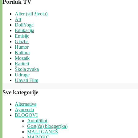
Poriluk TV
Alter (stil života)
Art
DoliYoga
Edukacija
Emisije
Glazba
Humor
Kultura
Mozaik
Rariteti
Škola zvuka
Udruge
Uhvati Film
Sve kategorije
Alternativa
Ayurveda
BLOGOVI
AutoPillot
Gost(ća) blogger(ka)
MALI GANEŠ
MAROKO