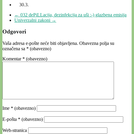
30.3.
←
032 dePiLLacija, dezinfekcija za uši :-) glazbena emisija
Univerzalni zakoni
→
Odgovori
Vaša adresa e-pošte neće biti objavljena.
Obavezna polja su
označena sa
* (obavezno)
Komentar
* (obavezno)
Ime
* (obavezno)
E-pošta
* (obavezno)
Web-stranica