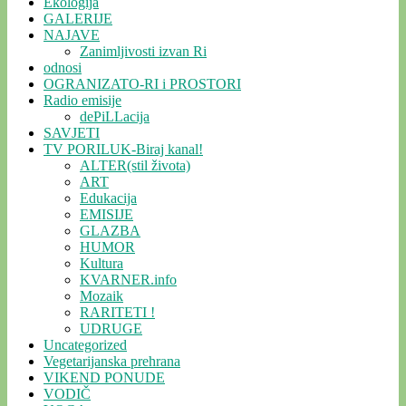
Ekologija
GALERIJE
NAJAVE
Zanimljivosti izvan Ri
odnosi
OGRANIZATO-RI i PROSTORI
Radio emisije
dePiLLacija
SAVJETI
TV PORILUK-Biraj kanal!
ALTER(stil života)
ART
Edukacija
EMISIJE
GLAZBA
HUMOR
Kultura
KVARNER.info
Mozaik
RARITETI !
UDRUGE
Uncategorized
Vegetarijanska prehrana
VIKEND PONUDE
VODIČ