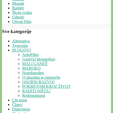
Mozaik
Rariteti
Škola zvuka
Udruge
Uhvati Film
Sve kategorije
Alternativa
Ayurveda
BLOGOVI
AutoPillot
Gost(ća) blogger(ka)
MALI GANEŠ
MAROKO
Neprilagođen
O ukusima se raspravlja
OSOBNI RAZVOJ
POKRETOM KROZ ŽIVOT
RADITI NIŠTA?
Redemptisong
Chi gong
Članci
Duhovnost