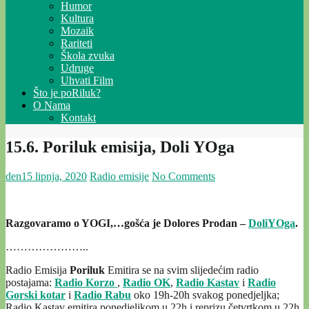
Humor
Kultura
Mozaik
Rariteti
Škola zvuka
Udruge
Uhvati Film
Što je poRiluk?
O Nama
Kontakt
15.6. Poriluk emisija, Doli YOga
den
15 lipnja, 2020
Radio emisije
No Comments
Razgovaramo o YOGI,…gošća je Dolores Prodan –
DoliYOga
.
…………………..
Radio Emisija
Poriluk
Emitira se na svim slijedećim radio
postajama:
Radio Korzo
,
Radio OK
,
Radio Kastav
i
Radio
Gorski kotar
i
Radio Rabu
oko 19h-20h svakog ponedjeljka;
Radio Kastav emitira ponedjeljkom u 22h i reprizu četvrtkom u 22h.