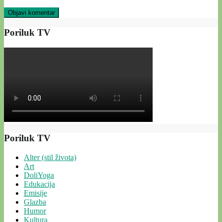
Poriluk TV
Poriluk TV
Alter (stil života)
Art
DoliYoga
Edukacija
Emisije
Glazba
Humor
Kultura