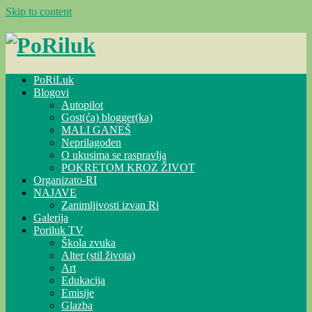
Skip to content
PoRiLuk
Blogovi
Autopilot
Gost(ća) blogger(ka)
MALI GANEŠ
Neprilagođen
O ukusima se raspravlja
POKRETOM KROZ ŽIVOT
Organizato-RI
NAJAVE
Zanimljivosti izvan Ri
Galerija
Poriluk TV
Škola zvuka
Alter (stil života)
Art
Edukacija
Emisije
Glazba